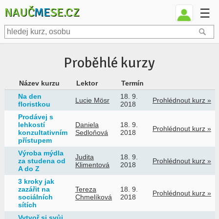
NAUČ
ME
SE.CZ
☰
Proběhlé kurzy
Název kurzu
Lektor
Termín
Na den
18. 9.
Lucie Mösr
Prohlédnout kurz »
floristkou
2018
Prodávej s
lehkostí
Daniela
18. 9.
Prohlédnout kurz »
konzultativním
Sedloňová
2018
přístupem
Výroba mýdla
Judita
18. 9.
za studena od
Prohlédnout kurz »
Klimentová
2018
A do Z
3 kroky jak
zazářit na
Tereza
18. 9.
Prohlédnout kurz »
sociálních
Chmelíková
2018
sítích
Vytvoř si svůj