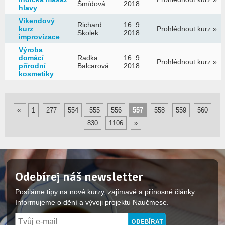
Šmídová
2018
hlavy
Víkendový
Richard
16. 9.
kurz
Prohlédnout kurz »
Skolek
2018
improvizace
Výroba
domácí
Radka
16. 9.
Prohlédnout kurz »
přírodní
Balcarová
2018
kosmetiky
«
1
277
554
555
556
557
558
559
560
830
1106
»
Odebírej náš newsletter
Posíláme tipy na nové kurzy, zajímavé a přínosné články.
Informujeme o dění a vývoji projektu Naučmese.