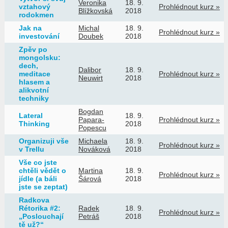
Veronika
18. 9.
vztahový
Prohlédnout kurz »
Blížkovská
2018
rodokmen
Jak na
Michal
18. 9.
Prohlédnout kurz »
investování
Doubek
2018
Zpěv po
mongolsku:
dech,
Dalibor
18. 9.
meditace
Prohlédnout kurz »
Neuwirt
2018
hlasem a
alikvotní
techniky
Bogdan
Lateral
18. 9.
Papara-
Prohlédnout kurz »
Thinking
2018
Popescu
Organizuji vše
Michaela
18. 9.
Prohlédnout kurz »
v Trellu
Nováková
2018
Vše co jste
chtěli vědět o
Martina
18. 9.
Prohlédnout kurz »
jídle (a báli
Šárová
2018
jste se zeptat)
Radkova
Rétorika #2:
Radek
18. 9.
Prohlédnout kurz »
„Poslouchají
Petráš
2018
tě už?“