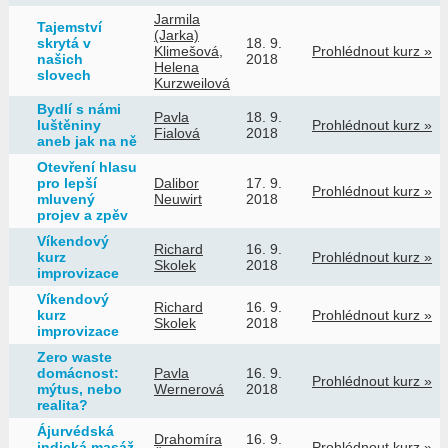
Jarmila
Tajemství
(Jarka)
skrytá v
18. 9.
Klimešová
,
Prohlédnout kurz »
našich
2018
Helena
slovech
Kurzweilová
Bydlí s námi
Pavla
18. 9.
luštěniny
Prohlédnout kurz »
Fialová
2018
aneb jak na ně
Otevření hlasu
pro lepší
Dalibor
17. 9.
Prohlédnout kurz »
mluvený
Neuwirt
2018
projev a zpěv
Víkendový
Richard
16. 9.
kurz
Prohlédnout kurz »
Skolek
2018
improvizace
Víkendový
Richard
16. 9.
kurz
Prohlédnout kurz »
Skolek
2018
improvizace
Zero waste
domácnost:
Pavla
16. 9.
Prohlédnout kurz »
mýtus, nebo
Wernerová
2018
realita?
Ájurvédská
Drahomíra
16. 9.
indická masáž
Prohlédnout kurz »