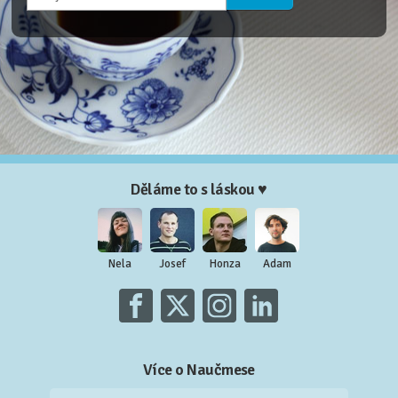
Děláme to s láskou ♥
Nela
Josef
Honza
Adam
Více o Naučmese