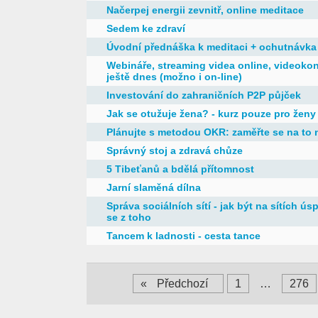
Načerpej energii zevnitř, online meditace
Sedem ke zdraví
Úvodní přednáška k meditaci + ochutnávka
Webináře, streaming videa online, videokon
ještě dnes (možno i on-line)
Investování do zahraničních P2P půjček
Jak se otužuje žena? - kurz pouze pro ženy
Plánujte s metodou OKR: zaměřte se na to 
Správný stoj a zdravá chůze
5 Tibeťanů a bdělá přítomnost
Jarní slaměná dílna
Správa sociálních sítí - jak být na sítích ú
se z toho
Tancem k ladnosti - cesta tance
«
Předchozí
1
…
276