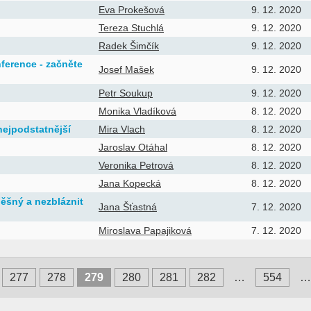
Eva Prokešová
9. 12. 2020
Tereza Stuchlá
9. 12. 2020
Radek Šimčík
9. 12. 2020
ference - začněte
Josef Mašek
9. 12. 2020
Petr Soukup
9. 12. 2020
Monika Vladíková
8. 12. 2020
nejpodstatnější
Mira Vlach
8. 12. 2020
Jaroslav Otáhal
8. 12. 2020
Veronika Petrová
8. 12. 2020
Jana Kopecká
8. 12. 2020
spěšný a nezbláznit
Jana Šťastná
7. 12. 2020
Miroslava Papajiková
7. 12. 2020
277
278
279
280
281
282
…
554
…