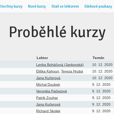
Všechny kurzy
Nové kurzy
Staň se lektorem
Dárkové poukazy
Proběhlé kurzy
Lektor
Termín
Lenka Boháčová (Jankovská)
10. 12. 2020
Eliška Kahoun
,
Tereza Hrubá
10. 12. 2020
Jana Kučerová
10. 12. 2020
Michal Doubek
9. 12. 2020
Veronika Pačesová
9. 12. 2020
Patrik Zouhar
9. 12. 2020
Jana Kučerová
9. 12. 2020
Richard Skolek
9. 12. 2020