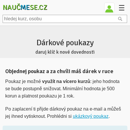
NAUČ
ME
SE.CZ
☰
Dárkové poukazy
daruj klíč k nové dovednosti
Objednej poukaz a za chvíli máš dárek v ruce
Poukaz je možné
využít na vícero kurzů
: jeho hodnota
se bude postupně snižovat. Minimální hodnota je 500
korun a platnost poukazu je 1 rok.
Po zaplacení ti přijde
dárkový poukaz na e-mail a můžeš
jej ihned vytisknout. Prohlédni si
ukázkový poukaz
.