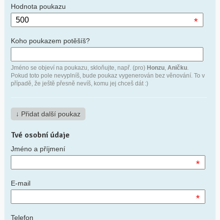
Hodnota poukazu
*
Koho poukazem potěšíš?
Jméno se objeví na poukazu, skloňujte, např. (pro)
Honzu
,
Aničku
.
Pokud toto pole nevyplníš, bude poukaz vygenerován bez věnování. To v
případě, že ještě přesně nevíš, komu jej chceš dát :)
Tvé osobní údaje
Jméno a příjmení
*
E-mail
*
Telefon