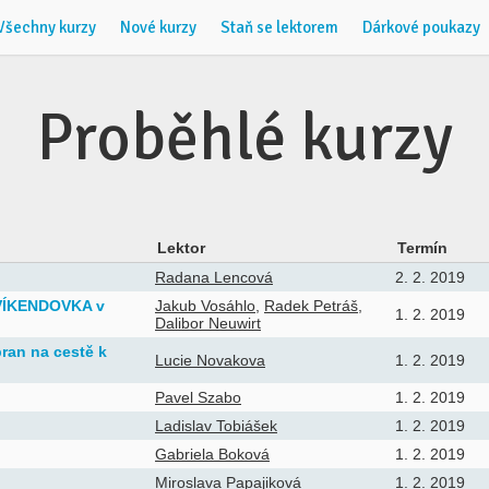
Všechny kurzy
Nové kurzy
Staň se lektorem
Dárkové poukazy
Proběhlé kurzy
Lektor
Termín
Radana Lencová
2. 2. 2019
? VÍKENDOVKA v
Jakub Vosáhlo
,
Radek Petráš
,
1. 2. 2019
Dalibor Neuwirt
bran na cestě k
Lucie Novakova
1. 2. 2019
Pavel Szabo
1. 2. 2019
Ladislav Tobiášek
1. 2. 2019
Gabriela Boková
1. 2. 2019
Miroslava Papajiková
1. 2. 2019