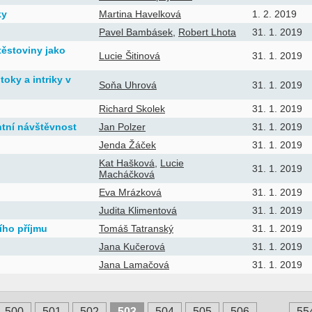
ky
Martina Havelková
1. 2. 2019
Pavel Bambásek
,
Robert Lhota
31. 1. 2019
těstoviny jako
Lucie Šitinová
31. 1. 2019
oky a intriky v
Soňa Uhrová
31. 1. 2019
Richard Skolek
31. 1. 2019
ntní návštěvnost
Jan Polzer
31. 1. 2019
Jenda Žáček
31. 1. 2019
Kat Hašková
,
Lucie
31. 1. 2019
Macháčková
Eva Mrázková
31. 1. 2019
Judita Klimentová
31. 1. 2019
ího příjmu
Tomáš Tatranský
31. 1. 2019
Jana Kučerová
31. 1. 2019
Jana Lamačová
31. 1. 2019
500
501
502
503
504
505
506
…
55