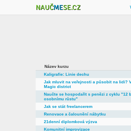
NAUČ
ME
SE.CZ
Název kurzu
Kaligrafie: Linie dechu
Jak mluvit na veřejnosti a působit na lidi
Magic district
Naučte se hospodařit s penězi z cyklu "12 
osobnímu růstu"
Jak se stát freelancerem
Renovace a čalounění nábytku
21denní diplomková výzva
Komunitní improvizace