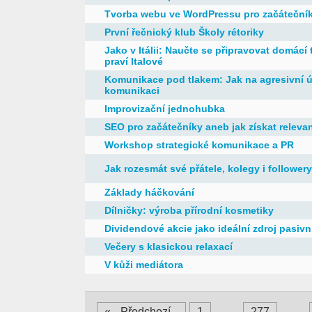
Tvorba webu ve WordPressu pro začáteční
První řečnický klub Školy rétoriky
Jako v Itálii: Naučte se připravovat domácí 
praví Italové
Komunikace pod tlakem: Jak na agresivní út
komunikaci
Improvizační jednohubka
SEO pro začátečníky aneb jak získat releva
Workshop strategické komunikace a PR
Jak rozesmát své přátele, kolegy i followery
Základy háčkování
Dílničky: výroba přírodní kosmetiky
Dividendové akcie jako ideální zdroj pasivn
Večery s klasickou relaxací
V kůži mediátora
«
Předchozí
1
…
277
…