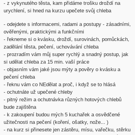
- z vykynutého těsta, kam přidáme trošku droždí na
urychlení, si hned na kurzu upečete svůj chleba
- odejdete s informacemi, radami a postupy - zásadními,
ověřenými, praktickými a funkčními
- řekneme si o kvásku, droždí, surovinách, pomůckách,
zadělání těsta, pečení, uchovávání chleba
- prozradím vám můj super rychlý a snadný postup, jak
si udělat chleba za 15 min. vaší práce
- objasním vám jaké jsou mýty a pověry o kvásku a
pečení chleba
- řeknu vám co NEdělat a proč, i když se to hlásá
- ochutnáte už upečené chleby
- pitný režim a ochutnávka různých hotových chlebů
bude zajištěna
- k zakoupení budou mých 5 kuchařek a osvědčené
užitečnosti na pečení (koření, ošatky, nože... )
- na kurz si přinesete jen zástěru, mísu, vařečku, stěrku