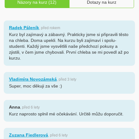
Názory na kurz (12)
Dotazy na kurz
Radek Páleník
, před rokem
Kurz byl zajímavý a zábavný. Prakticky jsme si připravili těsto
na chleba. Doma upekli. Na kurzu byli zajímaví i spolu-
studenti. Každý jsme vysvětlili naše předchozí pokusy a
zjistili, v čem jsme chybovali. První chleba se mi povedl až po
kurzu.
Vladimíra Novozámská
, před 3 lety
Super, moc děkuji za vše :)
Anna
, před 6 lety
Kurz naprosto splnil mé očekávání. Určitě můžu doporučit.
Zuzana Fiedlerová
, před 6 lety