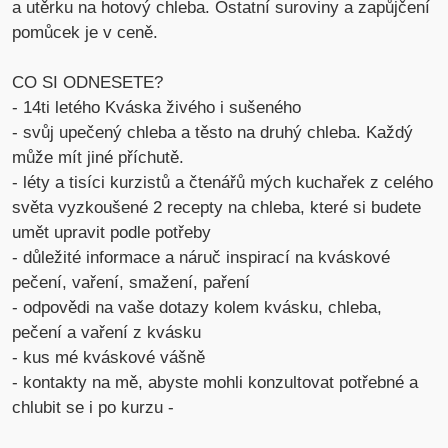
a utěrku na hotový chleba. Ostatní suroviny a zapůjčení
pomůcek je v ceně.
CO SI ODNESETE?
- 14ti letého Kváska živého i sušeného
- svůj upečený chleba a těsto na druhý chleba. Každý
může mít jiné příchutě.
- léty a tisíci kurzistů a čtenářů mých kuchařek z celého
světa vyzkoušené 2 recepty na chleba, které si budete
umět upravit podle potřeby
- důležité informace a náruč inspirací na kváskové
pečení, vaření, smažení, paření
- odpovědi na vaše dotazy kolem kvásku, chleba,
pečení a vaření z kvásku
- kus mé kváskové vášně
- kontakty na mě, abyste mohli konzultovat potřebné a
chlubit se i po kurzu -