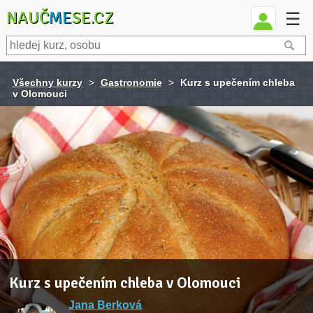
NAUČ
ME
SE.CZ
☰
Všechny kurzy
>
Gastronomie
>
Kurz s upečením chleba
v Olomouci
Kurz s upečením chleba v Olomouci
Jana Berková