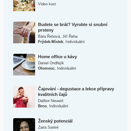
Video kurz
Budete se brát? Vyrobte si snubní
prsteny
Bára Řehová
,
Jiří Řeha
,
Frýdek-Místek
Individuální
Home office u kávy
Daniel Ondřejík
,
Olomouc
Individuální
Čajování - degustace a lekce přípravy
kvalitních čajů
Dalibor Neuwirt
,
Brno
Individuální
Ženský potenciál
Zaira Saniré