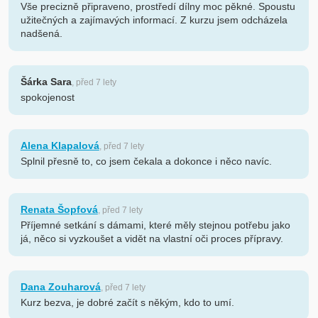
Vše precizně připraveno, prostředí dílny moc pěkné. Spoustu
užitečných a zajímavých informací. Z kurzu jsem odcházela
nadšená.
Šárka Sara
, před 7 lety
spokojenost
Alena Klapalová
, před 7 lety
Splnil přesně to, co jsem čekala a dokonce i něco navíc.
Renata Šopfová
, před 7 lety
Příjemné setkání s dámami, které měly stejnou potřebu jako
já, něco si vyzkoušet a vidět na vlastní oči proces přípravy.
Dana Zouharová
, před 7 lety
Kurz bezva, je dobré začít s někým, kdo to umí.