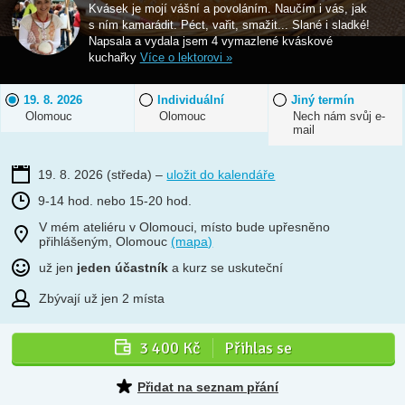
Kvásek je mojí vášní a povoláním. Naučím i vás, jak
s ním kamarádit. Péct, vařit, smažit... Slané i sladké!
Napsala a vydala jsem 4 vymazlené kváskové
kuchařky
Více o lektorovi »
19. 8. 2026
Individuální
Jiný termín
Olomouc
Olomouc
Nech nám svůj e-
mail
19. 8. 2026
(středa)
–
uložit do kalendáře
9-14 hod. nebo 15-20 hod.
V mém ateliéru v Olomouci, místo bude upřesněno
přihlášeným, Olomouc
(mapa)
už jen
jeden účastník
a kurz se uskuteční
Zbývají už jen 2 místa
3 400 Kč
Přihlas se
Přidat na seznam přání