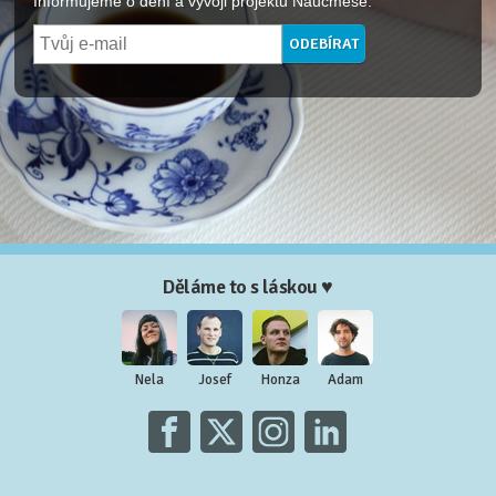
Informujeme o dění a vývoji projektu Naučmese.
Děláme to s láskou ♥
Nela
Josef
Honza
Adam