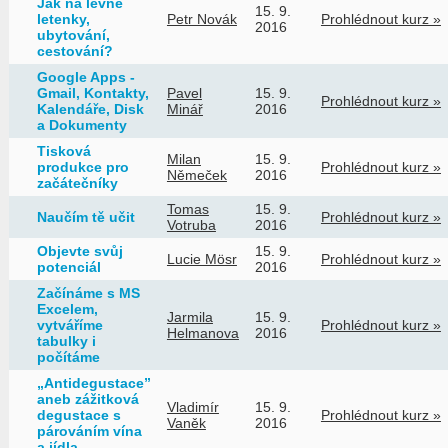
Jak na levné
15. 9.
letenky,
Petr Novák
Prohlédnout kurz »
2016
ubytování,
cestování?
Google Apps -
Gmail, Kontakty,
Pavel
15. 9.
Prohlédnout kurz »
Kalendáře, Disk
Minář
2016
a Dokumenty
Tisková
Milan
15. 9.
produkce pro
Prohlédnout kurz »
Němeček
2016
začátečníky
Tomas
15. 9.
Naučím tě učit
Prohlédnout kurz »
Votruba
2016
Objevte svůj
15. 9.
Lucie Mösr
Prohlédnout kurz »
potenciál
2016
Začínáme s MS
Excelem,
Jarmila
15. 9.
vytváříme
Prohlédnout kurz »
Helmanova
2016
tabulky i
počítáme
„Antidegustace”
aneb zážitková
Vladimír
15. 9.
degustace s
Prohlédnout kurz »
Vaněk
2016
párováním vína
a jídla