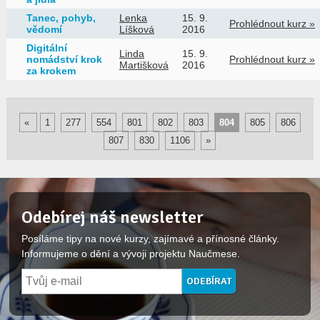
Tanec, pohyb,
Lenka
15. 9.
Prohlédnout kurz »
vědomí
Líšková
2016
Digitální
Linda
15. 9.
nomádství krok
Prohlédnout kurz »
Martišková
2016
za krokem
«
1
277
554
801
802
803
804
805
806
807
830
1106
»
Odebírej náš newsletter
Posíláme tipy na nové kurzy, zajímavé a přínosné články.
Informujeme o dění a vývoji projektu Naučmese.