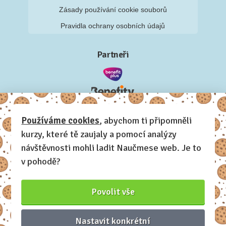
Zásady používání cookie souborů
Pravidla ochrany osobních údajů
Partneři
Používáme cookies
, abychom ti připomněli
kurzy, které tě zaujaly a pomocí analýzy
návštěvnosti mohli ladit Naučmese web. Je to
v pohodě?
Povolit vše
Nastavit konkrétní
Naučmese, 2012-2026.