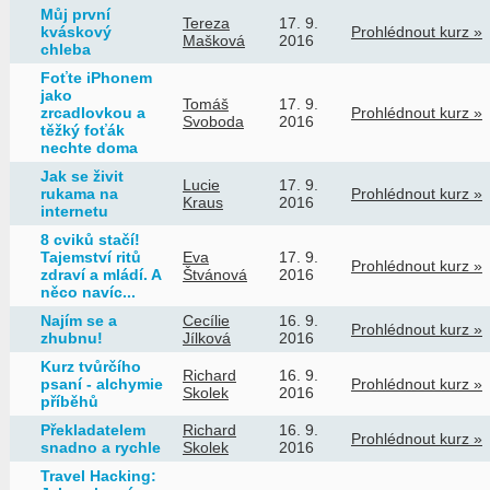
Můj první
Tereza
17. 9.
kváskový
Prohlédnout kurz »
Mašková
2016
chleba
Foťte iPhonem
jako
Tomáš
17. 9.
zrcadlovkou a
Prohlédnout kurz »
Svoboda
2016
těžký foťák
nechte doma
Jak se živit
Lucie
17. 9.
rukama na
Prohlédnout kurz »
Kraus
2016
internetu
8 cviků stačí!
Tajemství ritů
Eva
17. 9.
Prohlédnout kurz »
zdraví a mládí. A
Štvánová
2016
něco navíc...
Najím se a
Cecílie
16. 9.
Prohlédnout kurz »
zhubnu!
Jílková
2016
Kurz tvůrčího
Richard
16. 9.
psaní - alchymie
Prohlédnout kurz »
Skolek
2016
příběhů
Překladatelem
Richard
16. 9.
Prohlédnout kurz »
snadno a rychle
Skolek
2016
Travel Hacking: