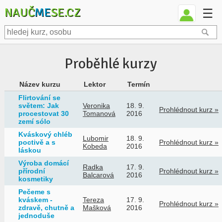
NAUČ
ME
SE.CZ
☰
Proběhlé kurzy
Název kurzu
Lektor
Termín
Flirtování se
světem: Jak
Veronika
18. 9.
Prohlédnout kurz »
procestovat 30
Tomanová
2016
zemí sólo
Kváskový chléb
Lubomir
18. 9.
poctivě a s
Prohlédnout kurz »
Kobeda
2016
láskou
Výroba domácí
Radka
17. 9.
přírodní
Prohlédnout kurz »
Balcarová
2016
kosmetiky
Pečeme s
kváskem -
Tereza
17. 9.
Prohlédnout kurz »
zdravě, chutně a
Mašková
2016
jednoduše