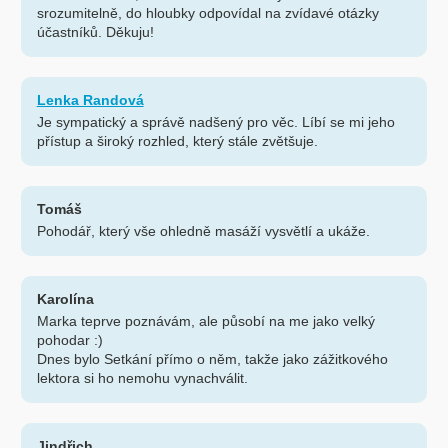
srozumitelně, do hloubky odpovídal na zvídavé otázky
účastníků. Děkuju!
Lenka Randová
Je sympatický a správě nadšený pro věc. Líbí se mi jeho
přístup a široký rozhled, který stále zvětšuje.
Tomáš
Pohodář, který vše ohledně masáží vysvětlí a ukáže.
Karolína
Marka teprve poznávám, ale působí na me jako velký
pohodar :)
Dnes bylo Setkání přímo o něm, takže jako zážitkového
lektora si ho nemohu vynachválit.
Jindřich