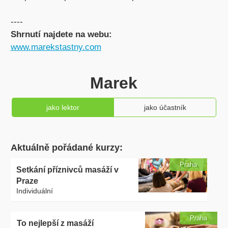
----
Shrnutí najdete na webu:
www.marekstastny.com
Marek
jako lektor
jako účastník
Aktuálně pořádané kurzy:
Praha
Setkání příznivců masáží v
Praze
Individuální
Praha
To nejlepší z masáží