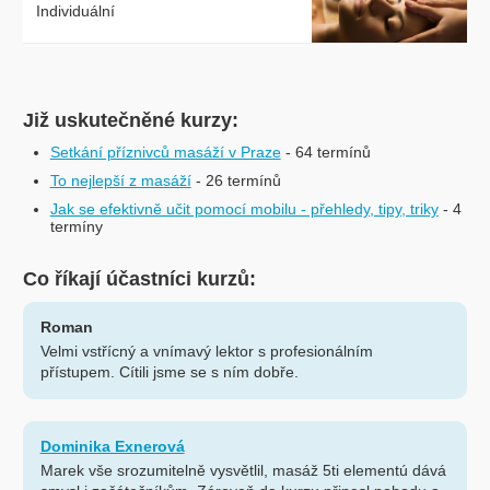
Individuální
Již uskutečněné kurzy:
Setkání příznivců masáží v Praze
- 64 termínů
To nejlepší z masáží
- 26 termínů
Jak se efektivně učit pomocí mobilu - přehledy, tipy, triky
- 4
termíny
Co říkají účastníci kurzů:
Roman
Velmi vstřícný a vnímavý lektor s profesionálním
přístupem. Cítili jsme se s ním dobře.
Dominika Exnerová
Marek vše srozumitelně vysvětlil, masáž 5ti elementú dává