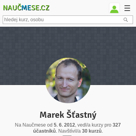
NAUČ
ME
SE.CZ
☰
Marek Šťastný
Na Naučmese od
5. 6. 2012
, vedl/a kurzy pro
327
účastníků
. Navštívil/a
30 kurzů
.