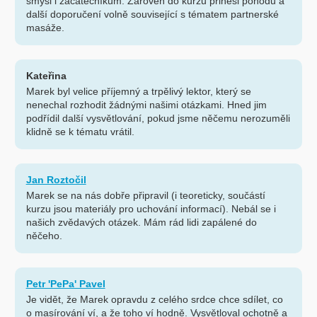
smysl i začátečníkům. Zároveň do kurzu přinesl pohodu a
další doporučení volně související s tématem partnerské
masáže.
Kateřina
Marek byl velice příjemný a trpělivý lektor, který se
nenechal rozhodit žádnými našimi otázkami. Hned jim
podřídil další vysvětlování, pokud jsme něčemu nerozuměli
klidně se k tématu vrátil.
Jan Roztočil
Marek se na nás dobře připravil (i teoreticky, součástí
kurzu jsou materiály pro uchování informací). Nebál se i
našich zvědavých otázek. Mám rád lidi zapálené do
něčeho.
Petr 'PePa' Pavel
Je vidět, že Marek opravdu z celého srdce chce sdílet, co
o masírování ví, a že toho ví hodně. Vysvětloval ochotně a