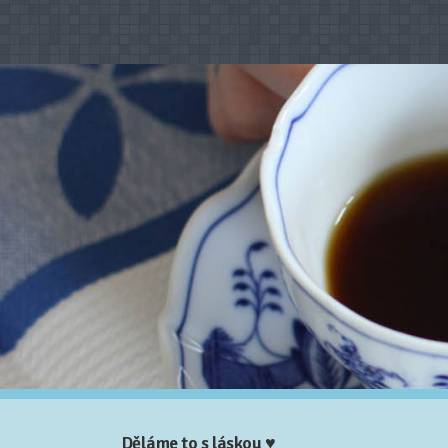
Děláme to s láskou ♥