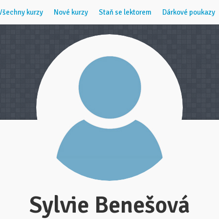
Všechny kurzy
Nové kurzy
Staň se lektorem
Dárkové poukazy
Sylvie Benešová