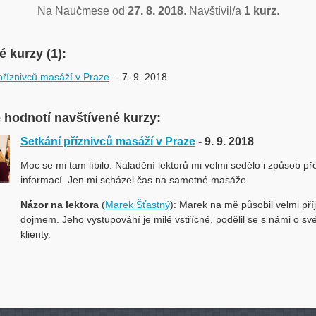
Na Naučmese od
27. 8. 2018
. Navštívil/a
1 kurz
.
 kurzy (1):
příznivců masáží v Praze
- 7. 9. 2018
e hodnotí navštívené kurzy:
Setkání příznivců masáží v Praze
- 9. 9. 2018
Moc se mi tam líbilo. Naladění lektorů mi velmi sedělo i způsob p
informací. Jen mi scházel čas na samotné masáže.
Názor na lektora
(
Marek Šťastný
): Marek na mě působil velmi p
dojmem. Jeho vystupování je milé vstřícné, podělil se s námi o sv
klienty.