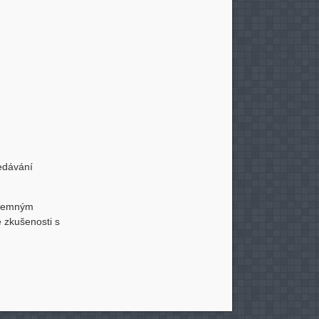
ředávání
říjemným
é zkušenosti s