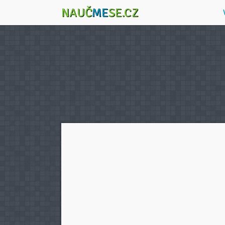
NAUČ
ME
SE.CZ