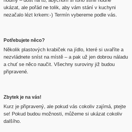
hodiny – dost na to, abychom si toho stihli hodně
ukázat, ale pořád ne tolik, aby vám stání v kuchyni
nezačalo lézt krkem:-) Termín vybereme podle vás.
Potřebujete něco?
Několik plastových krabiček na jídlo, které si uvaříte a
nezvládnete sníst na místě – a pak už jen dobrou náladu
a chuť se něco naučit. Všechny suroviny již budou
připravené.
Zbytek je na vás!
Kurz je připravený, ale pokud vás cokoliv zajímá, ptejte
se! Pokud budou možnosti, můžeme si ukázat cokoliv
dalšího.