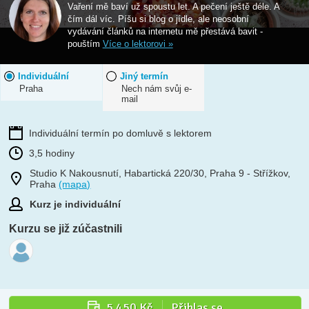
Vaření mě baví už spoustu let. A pečení ještě déle. A
čím dál víc. Píšu si blog o jídle, ale neosobní
vydávání článků na internetu mě přestává bavit -
pouštím
Více o lektorovi »
Individuální
Jiný termín
Praha
Nech nám svůj e-
mail
Individuální termín po domluvě s lektorem
3,5 hodiny
Studio K Nakousnutí, Habartická 220/30, Praha 9 - Střížkov,
Praha
(mapa)
Kurz je individuální
Kurzu se již zúčastnili
5 450 Kč
Přihlas se