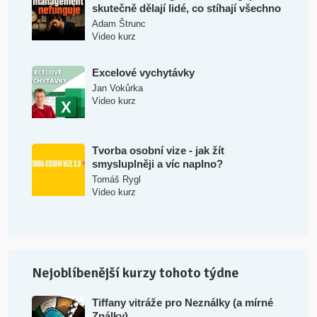
skutečně dělají lidé, co stíhají všechno
Adam Štrunc
Video kurz
Excelové vychytávky
Jan Vokůrka
Video kurz
Tvorba osobní vize - jak žít
smysluplněji a víc naplno?
Tomáš Rygl
Video kurz
Nejoblíbenější kurzy tohoto týdne
Tiffany vitráže pro Neználky (a mírné
Ználky)