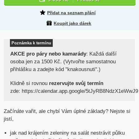
Přidat na seznam přání
Koupit jako dárek
Poznámka k termínu
AKCE pro páry nebo kamarády
: Každá další
osoba jen za 1500 Kč. (Vytvořte samostatnou
přihlášku a zadejte kód "knakousnuti".)
Klidně si rovnou
rezervujte svůj termín
zde: https://calendar.app.google/5tJyRB8NdzX1eWwJ9
Začínáte vařit, ale chybí Vám úplné základy? Nejste si
jistí,
jak nad krájením zeleniny na salát nestrávit půlku