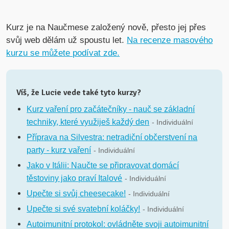
Kurz je na Naučmese založený nově, přesto jej přes
svůj web dělám už spoustu let.
Na recenze masového
kurzu se můžete podívat zde.
Víš, že Lucie vede také tyto kurzy?
Kurz vaření pro začátečníky - nauč se základní
techniky, které využiješ každý den
- Individuální
Příprava na Silvestra: netradiční občerstvení na
party - kurz vaření
- Individuální
Jako v Itálii: Naučte se připravovat domácí
těstoviny jako praví Italové
- Individuální
Upečte si svůj cheesecake!
- Individuální
Upečte si své svatební koláčky!
- Individuální
Autoimunitní protokol: ovládněte svoji autoimunitní