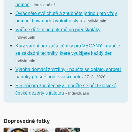
nemoc
- Individuální
Ovládněte své chutě a zhubněte jednou pro vždy
pomocí Low-carb životního stylu
- Individuální
Vaříme dětem od příkrmů po předškoláky
-
Individuální
Kurz vaření pro začátečníky pro VEGANY - naučte
se základní techniky, které využijete každý den
-
Individuální
Výroba domácí zmrzliny - naučte se gelato, sorbet i
nanuky přesně podle vaší chuti
- 27. 8. 2026
Pečení pro začátečníky - naučte se péct klasické
české dezerty s jistotou
- Individuální
Doprovodné fotky