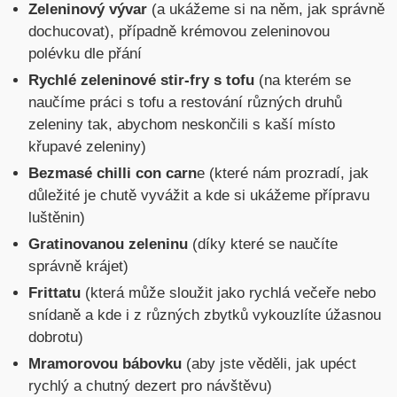
Zeleninový vývar
(a ukážeme si na něm, jak správně
dochucovat), případně krémovou zeleninovou
polévku dle přání
Rychlé zeleninové stir-fry s tofu
(na kterém se
naučíme práci s tofu a restování různých druhů
zeleniny tak, abychom neskončili s kaší místo
křupavé zeleniny)
Bezmasé chilli con carn
e (které nám prozradí, jak
důležité je chutě vyvážit a kde si ukážeme přípravu
luštěnin)
Gratinovanou zeleninu
(díky které se naučíte
správně krájet)
Frittatu
(která může sloužit jako rychlá večeře nebo
snídaně a kde i z různých zbytků vykouzlíte úžasnou
dobrotu)
Mramorovou bábovku
(aby jste věděli, jak upéct
rychlý a chutný dezert pro návštěvu)