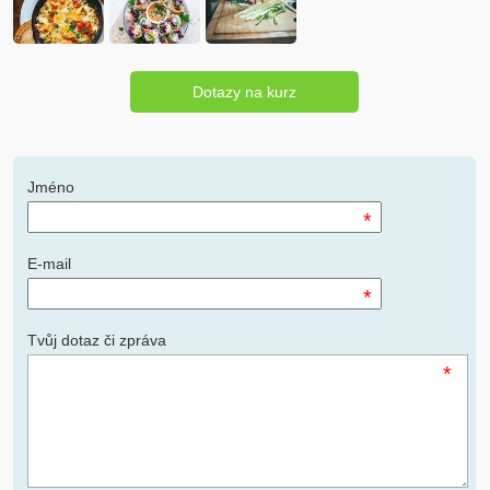
Dotazy na kurz
Jméno
*
E-mail
*
Tvůj dotaz či zpráva
*