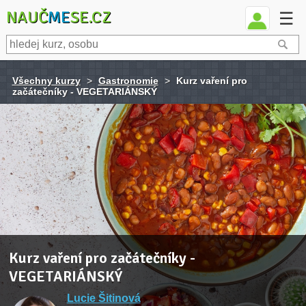
NAUČ
ME
SE.CZ
☰
Všechny kurzy
>
Gastronomie
>
Kurz vaření pro
začátečníky - VEGETARIÁNSKÝ
Kurz vaření pro začátečníky -
VEGETARIÁNSKÝ
Lucie Šitinová