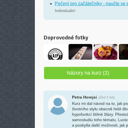
Pečení pro začátečníky - naučte se p
Individuální
Doprovodné fotky
Názory na kurz (2)
Petra Horejsi
, před 5 lety
Kurz mi dal návod na to, jak p
životního stylu obecně řešit dl
hypofunkcí štítné žlázy. Přest
samostudiu toho tématu, Lucie 
a poskytla další možnosti, jak 