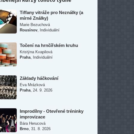
Tiffany vitráže pro Neználky (a
mírné Ználky)
Marie Bezuchová
,
Rousínov
Individuální
Točení na hrnčířském kruhu
Kristýna Kvapilová
,
Praha
Individuální
Základy háčkování
Eva Mrázková
,
Praha
24. 9. 2026
Improdílny - Otevřené tréninky
improvizace
Bára Herucová
,
Brno
31. 8. 2026