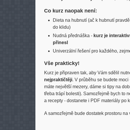
Co kurz naopak není:
Dieta na hubnutí (ač k hubnutí pravd
do klidu)
Nudná přednáška -
kurz je interakti
přinesl
Univerzální řešení pro každého, zejm
Vše prakticky!
Kurz je připraven tak, aby Vám sdělil nut
nejpraktičtěji
. V průběhu se budete moci ot
máte největší mezery, dáme si tipy na dob
třeba trápí bolesti). Samozřejmě bych to n
a recepty - dostanete i PDF materiály po 
A samozřejmě bude dostatek prostoru na 