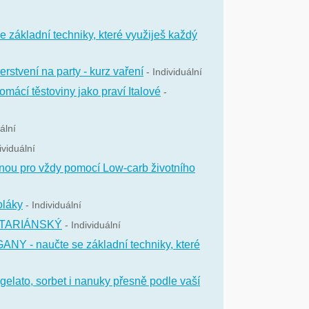
e základní techniky, které využiješ každý
erstvení na party - kurz vaření
- Individuální
domácí těstoviny jako praví Italové
-
ální
ividuální
nou pro vždy pomocí Low-carb životního
oláky
- Individuální
EGETARIÁNSKÝ
- Individuální
ANY - naučte se základní techniky, které
gelato, sorbet i nanuky přesně podle vaší