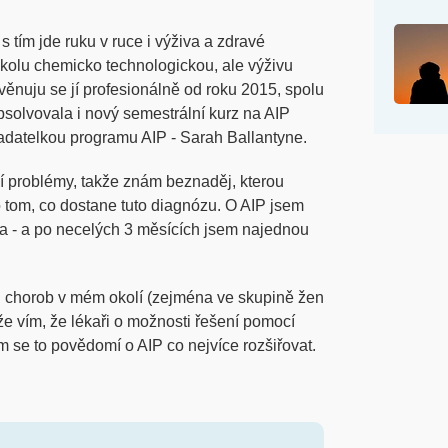
s tím jde ruku v ruce i výživa a zdravé
olu chemicko technologickou, ale výživu
věnuju se jí profesionálně od roku 2015, spolu
bsolvovala i nový semestrální kurz na AIP
adatelkou programu AIP - Sarah Ballantyne.
ní problémy, takže znám beznaděj, kterou
o tom, co dostane tuto diagnózu. O AIP jsem
ila - a po necelých 3 měsících jsem najednou
h chorob v mém okolí (zejména ve skupině žen
že vím, že lékaři o možnosti řešení pomocí
m se to povědomí o AIP co nejvíce rozšiřovat.