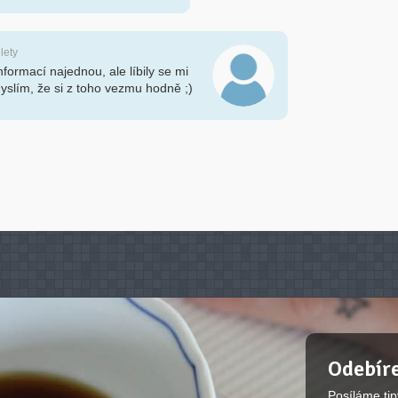
 lety
nformací najednou, ale líbily se mi
 Myslím, že si z toho vezmu hodně ;)
Odebíre
Posíláme tip