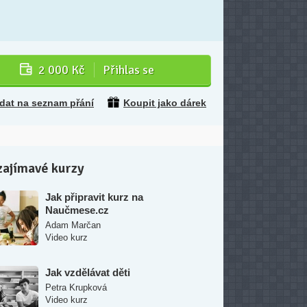
2 000 Kč
Přihlas se
idat na seznam přání
Koupit jako dárek
zajímavé kurzy
Jak připravit kurz na
Naučmese.cz
Adam Marčan
Video kurz
Jak vzdělávat děti
Petra Krupková
Video kurz