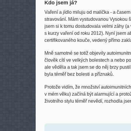
Kdo jsem já?
Vaření a jídlo miluju od malička - a časem 
stravování. Mám vystudovanou Vysokou šk
jsem si k tomu dostudovala velmi záhy (a 
s kurzy vaření od roku 2012). Nyní jsem a
certifikovaného kouče, vedený přímo zakl
Mně samotné se totiž objevily autoimunit
člověk cítí ve velkých bolestech a nebo p
ale věděla a tak jsem se do něj brzy pust
byla téměř bez bolesti a příznaků.
Protože vidím, že množství autoimunitníc
v mém věku) začíná být alarmující a proto
životního stylu téměř nevědí, rozhodla jse