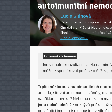
autoimunitní nemo
Lucie Šitinová
Vaření mě baví už spoustu let. A 
čím dál víc. Píšu si blog o jídle
článků na internetu mě přestává 
Více o lektorovi »
Poznámka k termínu
Individuální konzultace, zcela na mír
můžete specifikovat proč se o AIP zajím
Trpíte některou z autoimunitních chor
artritida, střevní autoimunitní záněty, ro
například lupénka? Nebo na ni zatím mát
jsou neléčitelné
, že nezbývá počkat, až s
potlačující imunitu (se spoustou vedlejšíc