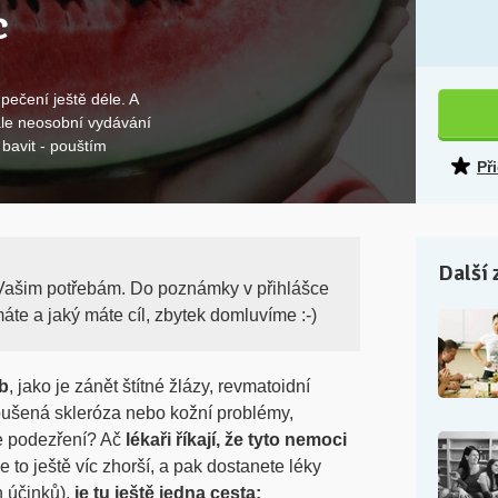
c
pečení ještě déle. A
, ale neosobní vydávání
bavit - pouštím
Př
Další 
u Vašim potřebám. Do poznámky v přihlášce
áte a jaký máte cíl, zbytek domluvíme :-)
ob
, jako je zánět štítné žlázy, revmatoidní
ztroušená skleróza nebo kožní problémy,
e podezření? Ač
lékaři říkají, že tyto nemoci
e to ještě víc zhorší, a pak dostanete léky
h účinků),
je tu ještě jedna cesta: