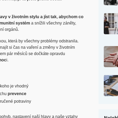
avy v životním stylu a jíst tak, abychom co
 imunitní systém
a snížili všechny záněty,
ní orgánů.
ou, která by všechny problémy odstranila.
ajít si čas na vaření a změny v životním
ěhem pár měsíců se dočkáte opravdu
moc
i.
 koho je vhodný
rochu
prevence
oručené potraviny
 pohyb, nastavení naší hlavy a naše vztahy
Nejobl