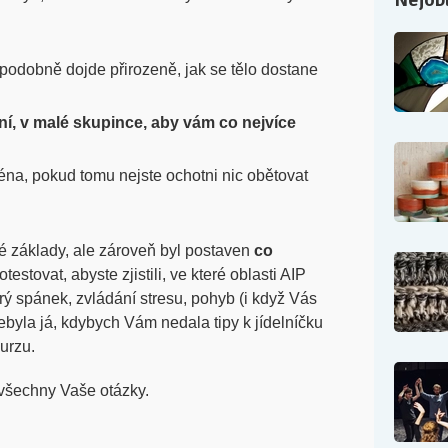
ěpodobně dojde přirozeně, jak se tělo dostane
vní, v malé skupince, aby vám co nejvíce
éna, pokud tomu nejste ochotni nic obětovat
né základy, ale zároveň byl postaven
co
estovat, abyste zjistili, ve které oblasti AIP
rý spánek, zvládání stresu, pohyb (i když Vás
ebyla já, kdybych Vám nedala tipy k jídelníčku
kurzu.
všechny Vaše otázky.