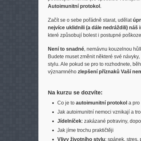
Autoimunitní protokol
.
Začít se o sebe pořádně starat, udělat
úpr
nejvíce uklidnili (a dále nedráždili) náš
které způsobují bolest i postupné poškoze
Není to snadné
, nemávnu kouzelnou hůlk
Budete muset změnit některé své návyky, n
stylu. Ale pokud se pro to rozhodnete, b
významného
zlepšení příznaků Vaší ne
Na kurzu se dozvíte:
Co je to
autoimunitní protokol
a pro
Jak autoimunitní nemoci vznikají a t
Jídelníček
: zakázané potraviny, dop
Jak jíme trochu praktičtěji
Vlivy životního stylu
: spánek, stres,