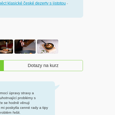
éct klasické české dezerty s jistotou
-
Dotazy na kurz
omocí úpravy stravy a
ouhotrvající problémy s
ože se hodně věnuji
mi poskytla cenné rady a tipy
problém řešit.