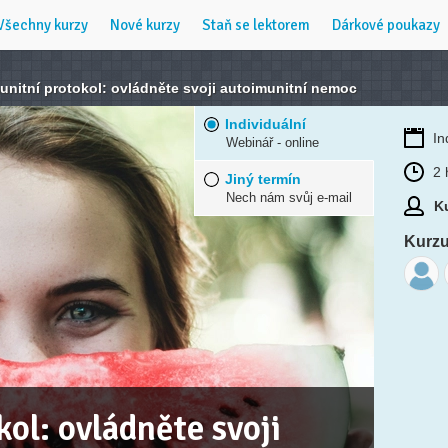
Všechny kurzy
Nové kurzy
Staň se lektorem
Dárkové poukazy
unitní protokol: ovládněte svoji autoimunitní nemoc
Individuální
In
Webinář - online
2 
Jiný termín
Nech nám svůj e-mail
Ku
Kurzu 
ol: ovládněte svoji