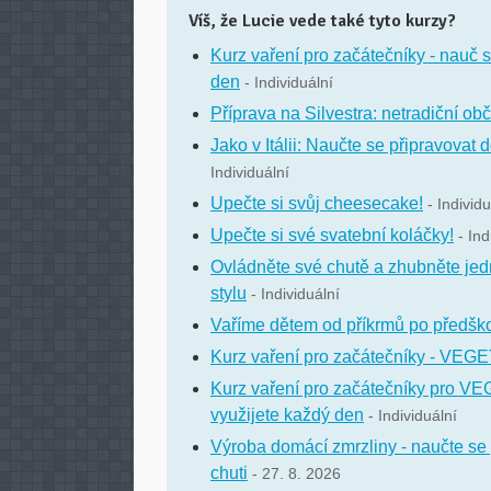
Víš, že Lucie vede také tyto kurzy?
Kurz vaření pro začátečníky - nauč s
den
- Individuální
Příprava na Silvestra: netradiční obč
Jako v Itálii: Naučte se připravovat 
Individuální
Upečte si svůj cheesecake!
- Individu
Upečte si své svatební koláčky!
- Ind
Ovládněte své chutě a zhubněte jed
stylu
- Individuální
Vaříme dětem od příkrmů po předšk
Kurz vaření pro začátečníky - V
Kurz vaření pro začátečníky pro VEG
využijete každý den
- Individuální
Výroba domácí zmrzliny - naučte se 
chuti
- 27. 8. 2026