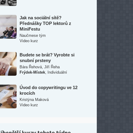
Jak na sociální sítě?
Přednášky TOP lektorů z
MiniFestu
Naučmese tým
Video kurz
Budete se brát? Vyrobte si
snubní prsteny
Bára Řehová
,
Jiří Řeha
,
Frýdek-Místek
Individuální
Úvod do copywritingu ve 12
krocích
Kristýna Maková
Video kurz
íbenější kurzy tohoto týdne