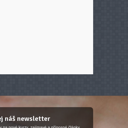
j náš newsletter
y na nové kurzy, zajímavé a přínosné články.