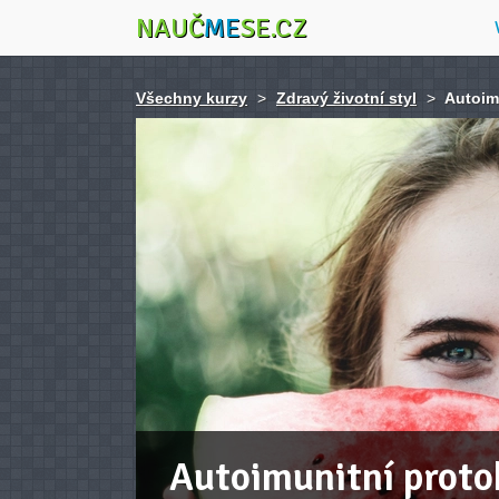
NAUČ
ME
SE.CZ
Všechny kurzy
>
Zdravý životní styl
>
Autoim
Autoimunitní protok