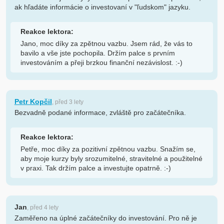
ak hľadáte informácie o investovaní v "ľudskom" jazyku.
Reakce lektora:
Jano, moc díky za zpětnou vazbu. Jsem rád, že vás to
bavilo a vše jste pochopila. Držím palce s prvním
investováním a přeji brzkou finanční nezávislost. :-)
Petr Kopčil
, před 3 lety
Bezvadně podané informace, zvláště pro začátečníka.
Reakce lektora:
Petře, moc díky za pozitivní zpětnou vazbu. Snažím se,
aby moje kurzy byly srozumitelné, stravitelné a použitelné
v praxi. Tak držím palce a investujte opatrně. :-)
Jan
, před 4 lety
Zaměřeno na úplné začátečníky do investování. Pro ně je