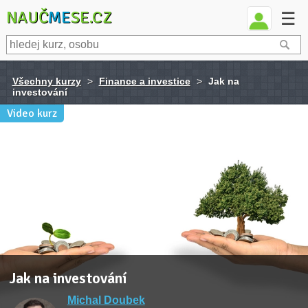
NAUČ
ME
SE.CZ
☰
Všechny kurzy
>
Finance a investice
>
Jak na
investování
Video kurz
Jak na investování
Michal Doubek