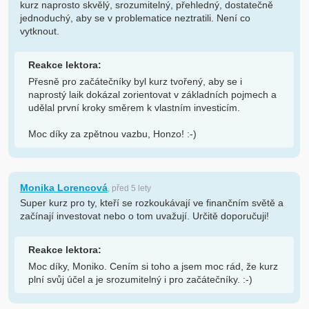
kurz naprosto skvělý, srozumitelný, přehledný, dostatečně
jednoduchý, aby se v problematice neztratili. Není co
vytknout.
Reakce lektora:
Přesně pro začátečníky byl kurz tvořený, aby se i
naprostý laik dokázal zorientovat v základních pojmech a
udělal první kroky směrem k vlastním investicím.
Moc díky za zpětnou vazbu, Honzo! :-)
Monika Lorencová
, před 5 lety
Super kurz pro ty, kteří se rozkoukávají ve finančním světě a
začínají investovat nebo o tom uvažují. Určitě doporučuji!
Reakce lektora:
Moc díky, Moniko. Cením si toho a jsem moc rád, že kurz
plní svůj účel a je srozumitelný i pro začátečníky. :-)