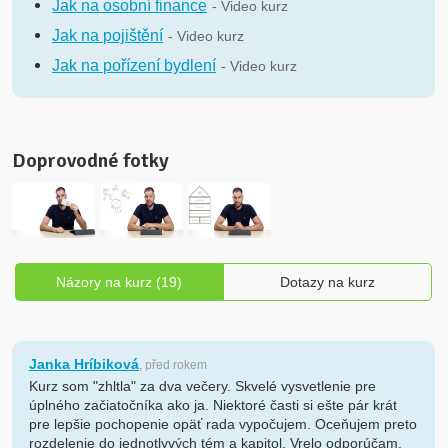
Jak na osobní finance
- Video kurz
Jak na pojištění
- Video kurz
Jak na pořízení bydlení
- Video kurz
Doprovodné fotky
Názory na kurz (19)
Dotazy na kurz
Janka Hríbiková
, před rokem
Kurz som "zhltla" za dva večery. Skvelé vysvetlenie pre
úplného začiatočníka ako ja. Niektoré časti si ešte pár krát
pre lepšie pochopenie opäť rada vypočujem. Oceňujem preto
rozdelenie do jednotlyvých tém a kapitol. Vrelo odporúčam,