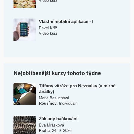
Video kurz
Vlastní mobilní aplikace - I
Pavel Kříž
Video kurz
Nejoblíbenější kurzy tohoto týdne
Tiffany vitráže pro Neználky (a mírné
Ználky)
Marie Bezuchová
,
Rousínov
Individuální
Základy háčkování
Eva Mrázková
,
Praha
24. 9. 2026