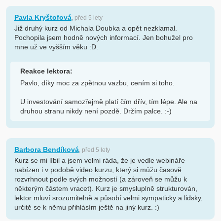
Pavla Kryštofová
, před 5 lety
Již druhý kurz od Michala Doubka a opět nezklamal.
Pochopila jsem hodně nových informací. Jen bohužel pro
mne už ve vyšším věku :D.
Reakce lektora:
Pavlo, díky moc za zpětnou vazbu, cením si toho.
U investování samozřejmě platí čím dřív, tím lépe. Ale na
druhou stranu nikdy není pozdě. Držím palce. :-)
Barbora Bendíková
, před 5 lety
Kurz se mi líbil a jsem velmi ráda, že je vedle webináře
nabízen i v podobě video kurzu, který si můžu časově
rozvrhnout podle svých možností (a zároveň se můžu k
některým částem vracet). Kurz je smysluplně strukturován,
lektor mluví srozumitelně a působí velmi sympaticky a lidsky,
určitě se k němu přihlásím ještě na jiný kurz. :)