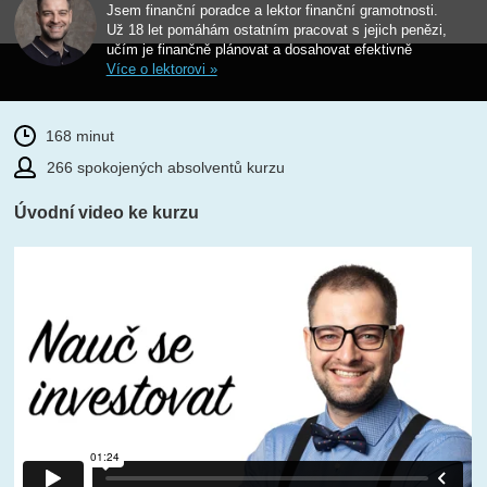
Jsem finanční poradce a lektor finanční gramotnosti.
Už 18 let pomáhám ostatním pracovat s jejich penězi,
učím je finančně plánovat a dosahovat efektivně
Více o lektorovi »
168 minut
266 spokojených absolventů kurzu
Úvodní video ke kurzu