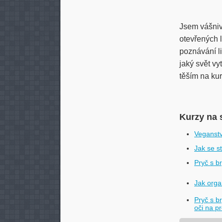
Jsem vášniv
otevřených l
poznávání l
jaký svět vy
těším na kur
Kurzy na 
Veganstv
Jak se s
Pryč s b
Jak orga
Pryč s b
oči na p