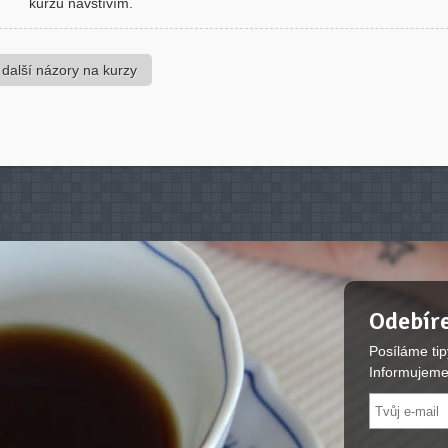
kurzu navštívím.
 další názory na kurzy
Odebíre
Posíláme tip
Informujeme