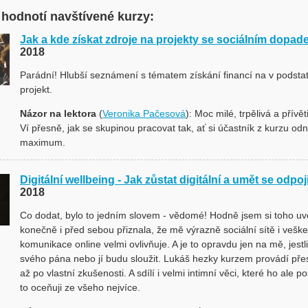
 hodnotí navštívené kurzy:
Jak a kde získat zdroje na projekty se sociálním dopa
2018
Parádní! Hlubší seznámení s tématem získání financí na v podstat
projekt.
Názor na lektora
(
Veronika Pačesová
): Moc milé, trpělivá a přívět
Ví přesně, jak se skupinou pracovat tak, ať si účastník z kurzu od
maximum.
Digitální wellbeing - Jak zůstat digitální a umět se odpoji
2018
Co dodat, bylo to jedním slovem - vědomé! Hodně jsem si toho u
konečně i před sebou přiznala, že mě výrazně sociální sítě i vešk
komunikace online velmi ovlivňuje. A je to opravdu jen na mě, jestl
svého pána nebo jí budu sloužit. Lukáš hezky kurzem provádí přes
až po vlastní zkušenosti. A sdílí i velmi intimní věci, které ho ale p
to oceňuji ze všeho nejvíce.