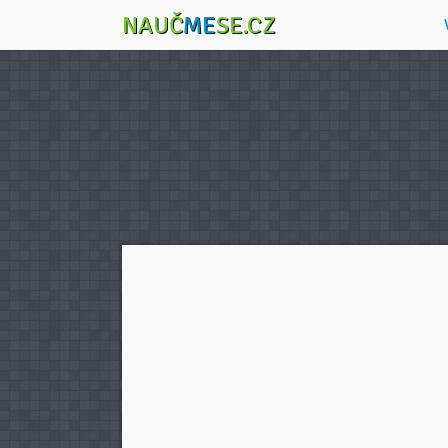
NAUČ
ME
SE.CZ