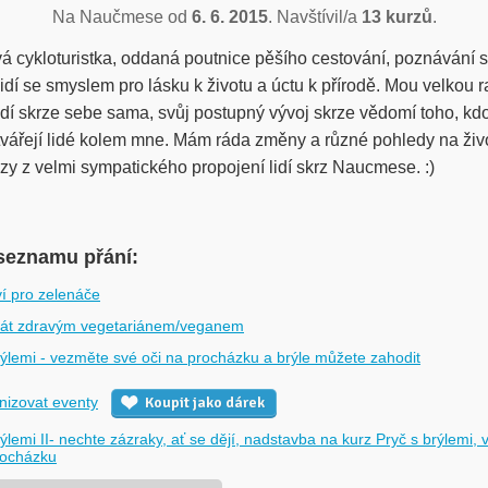
Na Naučmese od
6. 6. 2015
. Navštívil/a
13 kurzů
.
á cykloturistka, oddaná poutnice pěšího cestování, poznávání 
idí se smyslem pro lásku k životu a úctu k přírodě. Mou velkou r
idí skrze sebe sama, svůj postupný vývoj skrze vědomí toho, kd
tvářejí lidé kolem mne. Mám ráda změny a různé pohledy na živo
zy z velmi sympatického propojení lidí skrz Naucmese. :)
seznamu přání:
í pro zelenáče
tát zdravým vegetariánem/veganem
rýlemi - vezměte své oči na procházku a brýle můžete zahodit
nizovat eventy
Koupit jako dárek
rýlemi II- nechte zázraky, ať se dějí, nadstavba na kurz Pryč s brýlemi,
rocházku