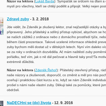
Názor na lektora
(
Lukáš Barda
): Sympaťák se srdcem na dlani a
myslí pro všechny, kteří se chtějí podělit a připojit. Velký nejen pos
Zdravé zuby
- 3. 2. 2018
Jde vidět, že Zdeněk je zkušený lektor, znal nejčastější otázky a b
připravený. Jeho přátelský a sdílný přístup vybízel, abychom se ho
se našich zážitků z ordinace nebo z domácího prostředí týče, nebál
během části prezentace. Takové ucelené informace ohledně prev
zuby bychom měli dostat už v dětských letech. Nyní vím daleko ví
se za roky v ordinacích dozvěděla. Ač mám naštěstí zuby poměrn
pořádku, teď vím, jak o ně dál pečovat a hlavně taky proč!Ta moti
extrémně důležitá.
Názor na lektora
(
Zdeněk Řehoř
): Přátelský otevřený přístup, rád
naše názory a zkušenosti, doporučil, co změnit a měl pro nás poc
oceňuji i praktickou část kurzu a to, když se nám Zdeněk individu
prošel s námi naše vlastní zuby. Děkuji také za pomůcky, které js
obdrželi.
NaDECHni se (do) života
- 12. 9. 2016