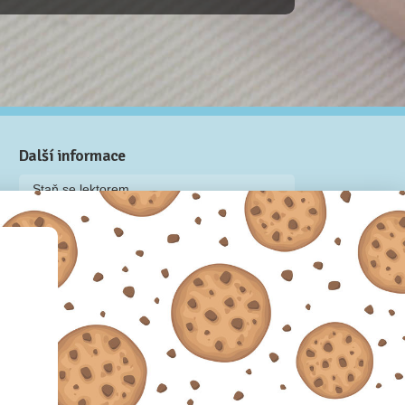
Další informace
Staň se lektorem
Video: Jak připravit kurz na Naučmese
Často kladené dotazy
Dárkové poukazy
Podmínky užívání
Obchodní podmínky
Zásady používání cookie souborů
Pravidla ochrany osobních údajů