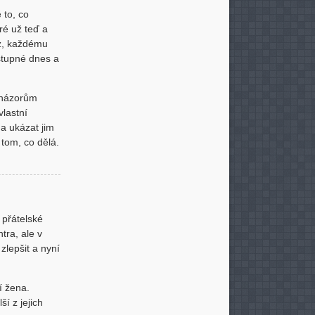
 to, co
ré už teď a
z, každému
ostupné dnes a
 názorům
vlastní
 a ukázat jim
 tom, co dělá.
 přátelské
tra, ale v
zlepšit a nyní
í žena.
í z jejich