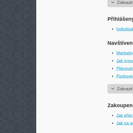
Zobrazit
Přihlášen
Individu
Navštíven
Marketi
Jak orga
Plánován
Punkové
Zobrazit
Zakoupené
Jak přip
Jak na s