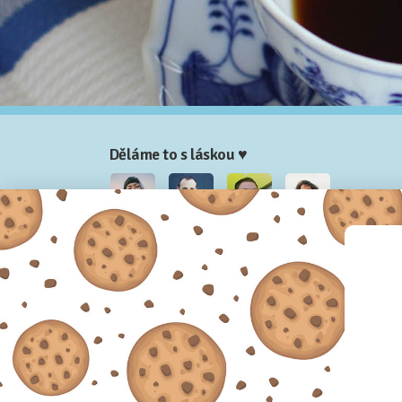
Děláme to s láskou ♥
Nela
Josef
Honza
Adam