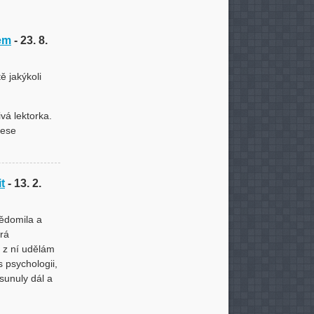
dem
- 23. 8.
ě jakýkoli
ivá lektorka.
nese
t
- 13. 2.
vědomila a
erá
i z ní udělám
 psychologii,
osunuly dál a