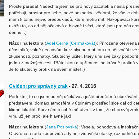
Prostě paráda! Nadechla jsem se pro nový začátek a našla přesně
potřebuji, prostor pro sebe, nové poznatky i vědomí, že vše je dob
mám k tomu nejvíc předpokladů, které mohu mít. Nakopávací kur
ukážu to, co od něj očekává a hlavně i věci, které jsou pro nás d
denně. :)
Názor na lektora
(
Adel Černá (Čermáková)
): Přirozená otevřená
účastníků, volně nechávám kurz plynou a přitom do něj vnáší své 
zkušenosti, poznatky. Skutečný učitel, který umí své žáky podpořit
jednu z možných cest. Přátelskou a upřímnost se krásně prolíná v
Je to skutečný profík na svém místě! :)
Cvičení pro správný zrak
- 27. 4. 2016
Perfektní, to co jsem od něj očekávala ještě předčil má očekávání,
představení, domácí atmosféra v útulném prostředí sice dál od cen
klidné lokalitě. Kurz sám o sobě mě utvrdil v tom, že chci svůj zrak 
vím, už jen proč, ale hlavně jak!
Názor na lektora
(
Jana Pozlovská
): Veselá, pohodová a inspiračn
Otevřená a ráda zodpovídá a ty nejzvídavější otázky, rozhodně dalš