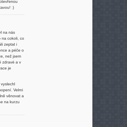
 otevřenou
tavou! :)
yl na nás
 na cokoli, co
i zeptat i
ence a péče o
ce, než jsem
ě zdravé a v
vace je
 vyslechl
hopení. Velmi
álně věnovat a
me na kurzu