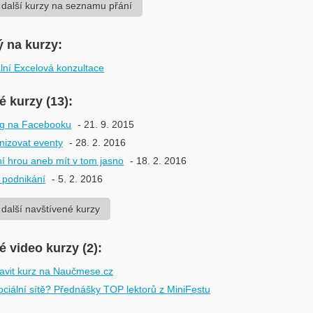
 další kurzy na seznamu přání
ý na kurzy:
ální Excelová konzultace
é kurzy (13):
ng na Facebooku
- 21. 9. 2015
nizovat eventy
- 28. 2. 2016
í hrou aneb mít v tom jasno
- 18. 2. 2016
 podnikání
- 5. 2. 2016
 další navštívené kurzy
 video kurzy (2):
ravit kurz na Naučmese.cz
ociální sítě? Přednášky TOP lektorů z MiniFestu