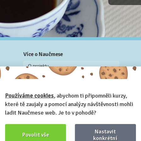
Více o Naučmese
O projektu
Blog: recenze z kurzů, rozhovory a články
Historky z kurzů
Používáme cookies
, abychom ti připomněli kurzy,
Příběh Naučmese
které tě zaujaly a pomocí analýzy návštěvnosti mohli
Naučmese festivaly
ladit Naučmese web. Je to v pohodě?
Náš systém pro vaši firmu
Prostory pro pořádání kurzů
Nastavit
Povolit vše
Kontakt a fakturační údaje
konkrétní