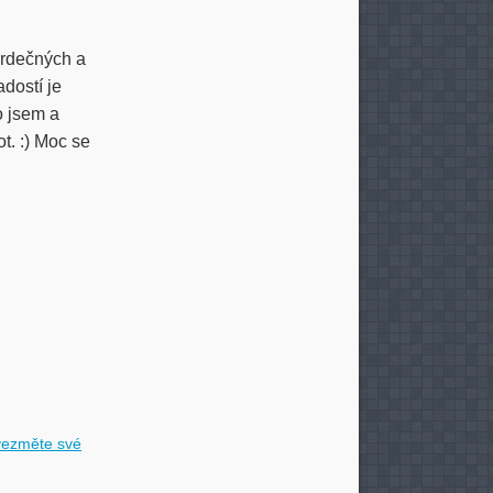
srdečných a
adostí je
o jsem a
t. :) Moc se
 vezměte své