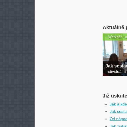
Aktuálně 
Webinář - o
Jak sestav
Individuální
Již uskut
Jak a kde
Jak sestav
Od nápad
Jak získá