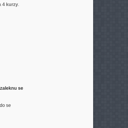
/a
4 kurzy
.
ezaleknu se
kdo se