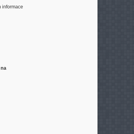
n informace
 na