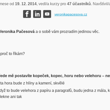
mese od
19. 12. 2014
, vedl/a kurzy pro
47 účastníků
. Navštívil
veronikapacesova.cz
Veronika Pačesová
a o sobě vám prozradím jedinou věc.
 proč to říkám?
řede mě postavíte kopeček, kopec, horu nebo velehoru – n
ta hora bude z hlíny a kamení, skvělé
dyž to bude velehora z papíru a paragrafů, budu jedna z mála, 
lekne ani tak