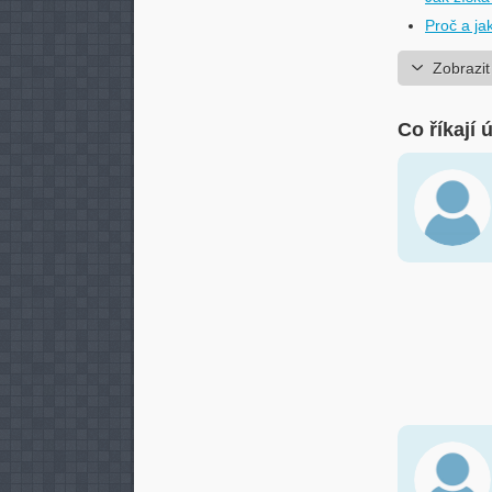
Proč a ja
Zobrazit
Co říkají 