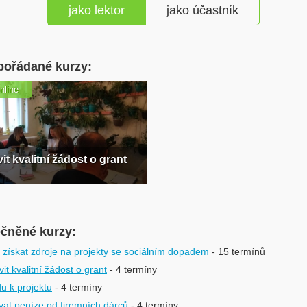
jako lektor
jako účastník
pořádané kurzy:
nline
it kvalitní žádost o grant
ečněné kurzy:
 získat zdroje na projekty se sociálním dopadem
- 15 termínů
it kvalitní žádost o grant
- 4 termíny
u k projektu
- 4 termíny
vat peníze od firemních dárců
- 4 termíny