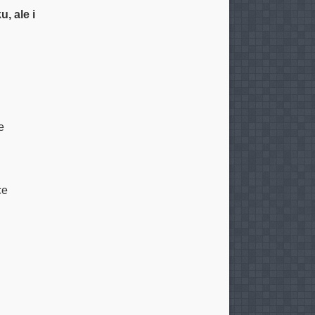
, ale i
e
ce