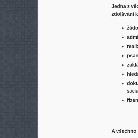
Jedna z věc
zdolávání 
žádo
admi
real
psan
zakl
hled
doku
sociá
říze
A všechno t