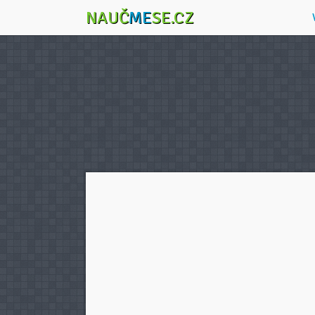
NAUČ
ME
SE.CZ