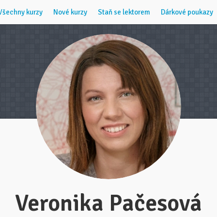
Všechny kurzy
Nové kurzy
Staň se lektorem
Dárkové poukazy
Veronika Pačesová