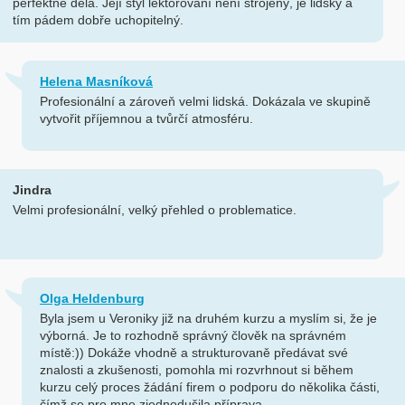
perfektně dělá. Její styl lektorování není strojený, je lidský a
tím pádem dobře uchopitelný.
Helena Masníková
Profesionální a zároveň velmi lidská. Dokázala ve skupině
vytvořit příjemnou a tvůrčí atmosféru.
Jindra
Velmi profesionální, velký přehled o problematice.
Olga Heldenburg
Byla jsem u Veroniky již na druhém kurzu a myslím si, že je
výborná. Je to rozhodně správný člověk na správném
místě:)) Dokáže vhodně a strukturovaně předávat své
znalosti a zkušenosti, pomohla mi rozvrhnout si během
kurzu celý proces žádání firem o podporu do několika části,
čímž se pro mne zjednodušila příprava.