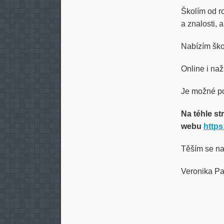
Školím od r
a znalosti, a
Nabízím škol
Online i naž
Je možné po
Na téhle st
webu
https
Těším se na
Veronika P