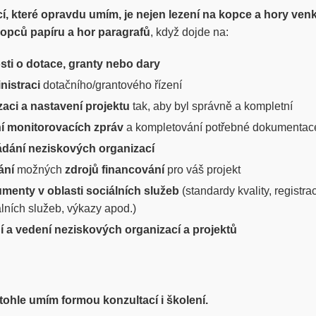
í, které opravdu umím, je nejen lezení na kopce a hory venku
kopců papíru a hor paragrafů
, když dojde na:
sti o dotace, granty nebo dary
nistraci
dotačního/grantového řízení
izaci a nastavení projektu
tak, aby byl správně a kompletní
í monitorovacích zpráv
a kompletování potřebné dokumentac
ádání neziskových organizací
ání
možných
zdrojů financování
pro váš projekt
menty v oblasti sociálních služeb
(standardy kvality, registra
lních služeb, výkazy apod.)
ní a vedení neziskových organizací a projektů
ohle umím formou konzultací i školení.