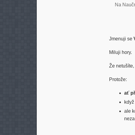
Na Nauč
Jmenuji se
Miluji hory.
Že netušíte,
Protože:
ať p
když 
ale k
neza