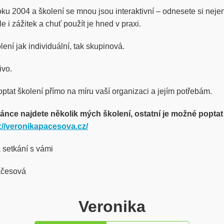
oku 2004 a školení se mnou jsou interaktivní – odnesete si neje
le i zážitek a chuť použít je hned v praxi.
ení jak individuální, tak skupinová.
ivo.
ptat školení přímo na míru vaší organizaci a jejím potřebám.
ránce najdete několik mých školení, ostatní je možné poptat
://veronikapacesova.cz/
 setkání s vámi
ačesová
Veronika