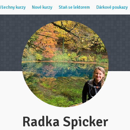
Všechny kurzy
Nové kurzy
Staň se lektorem
Dárkové poukazy
Radka Spicker