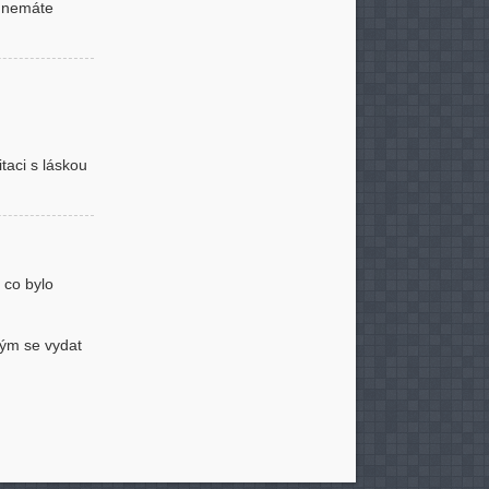
k nemáte
itaci s láskou
 co bylo
erým se vydat