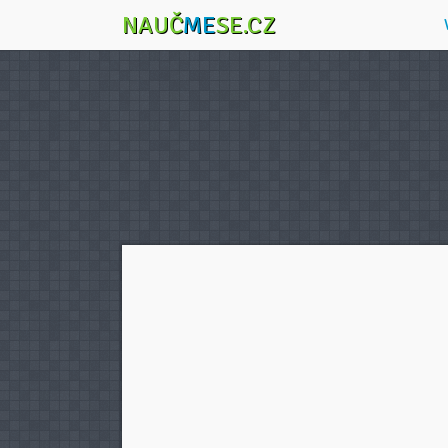
NAUČ
ME
SE.CZ