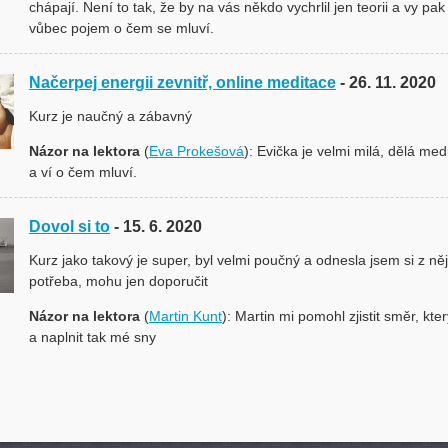
chápají. Není to tak, že by na vás někdo vychrlil jen teorii a vy pa
vůbec pojem o čem se mluví.
Načerpej energii zevnitř, online meditace
- 26. 11. 2020
Kurz je naučný a zábavný
Názor na lektora
(
Eva Prokešová
): Evička je velmi milá, dělá med
a ví o čem mluví.
Dovol si to
- 15. 6. 2020
Kurz jako takový je super, byl velmi poučný a odnesla jsem si z něj
potřeba, mohu jen doporučit
Názor na lektora
(
Martin Kunt
): Martin mi pomohl zjistit směr, kt
a naplnit tak mé sny