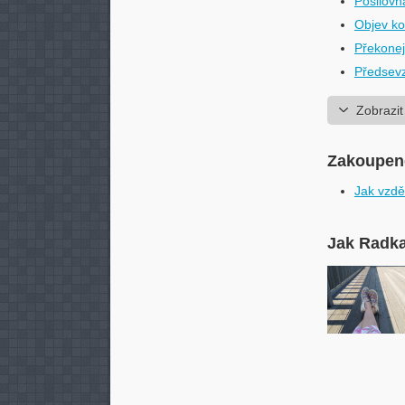
Posilovn
Objev ko
Překonej
Předsevze
Zobrazit
Zakoupené
Jak vzdě
Jak Radka