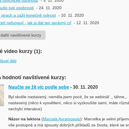
a psychické odolnosti
- 3. 11. 2020
uzlo své osobnosti
- 24. 11. 2020
 strach a zažij konečně volnost
- 10. 11. 2020
tí nefungují - jak si dát ten správný cíl
- 12. 11. 2020
 další navštívené kurzy
 video kurzy (1):
lávat děti
 hodnotí navštívené kurzy:
Naučte se žít víc podle sebe
- 30. 11. 2020
Byl skvěle nastavený, neměla jsem pocit, že se webinář ,, táhne,,
nastavený (něco k vysvětlení, něco si vyzkoušíte sami, máte různá
nechybí interakce)
Názor na lektora
(
Marcela Avramopulu
): Marcelka je velmi příjem
vše postupně a má spousty dobrých příkladů ze života, které se 