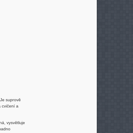
. Je suprově
 cvičení a
ná, vysvětluje
snadno