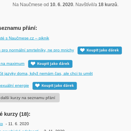
Na Naučmese od
10. 6. 2020
. Navštívil/a
18 kurzů
.
seznamu přání:
sté s Naučmese.cz – piknik
 pro normální smrtelníky, ne pro mnichy
Koupit jako dárek
n na maximum
Koupit jako dárek
čit jazyky doma, když nemám čas, ale chci to umět
exuální energie
Koupit jako dárek
 další kurzy na seznamu přání
é kurzy (18):
to
- 11. 6. 2020