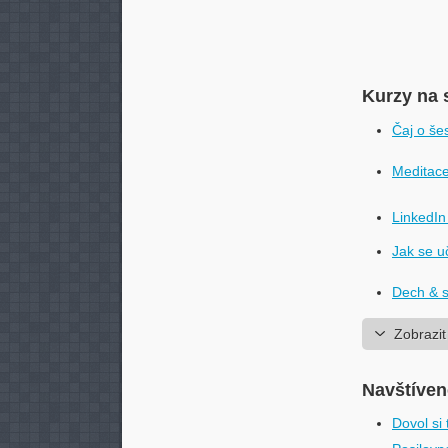
Kurzy na 
Čaj o še
Meditace
LinkedI
Jak se u
Dech & s
Zobrazit
Navštíven
Dovol si 