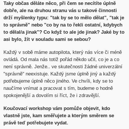
Taky občas děláte něco, při čem se necítíte úplně
dobře, ale na druhou stranu vás u takové činnosti
drží myšlenky typu: "tak by se to mělo dělat", "tak je
to správně" nebo "co by na to řekli ostatní, kdybych
to dělal/a jinak"? Co když to ale jde jinak? Jaké by to
asi bylo, žít v souladu sami se sebou?
Každý v sobě máme autopilota, který nás více či méně
ovládá. Od mala nás totiž pořád někdo učil, co je a co
není správně. Jenže.. ve skutečnosti žádné univerzální
"správně" neexistuje. Každý jsme úplně jiný a každý
potřebujeme úplně něco jiného. Ve chvíli, kdy se to
naučíme vnímat a pracovat s tím, budeme o hodně
spokojenější a dovolím si říct, že i zdravější.
Koučovací workshop vám pomůže objevit, kdo
vlastně jste, kam směřujete a
kterým směrem se
právě teď potřebujete vydat.