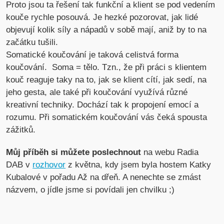
Proto jsou ta řešení tak funkční a klient se pod vedením
kouče rychle posouvá. Je hezké pozorovat, jak lidé
objevují kolik síly a nápadů v sobě mají, aniž by to na
začátku tušili.
Somatické koučování je taková celistvá forma
koučování. Soma = tělo. Tzn., že při práci s klientem
kouč reaguje taky na to, jak se klient cítí, jak sedí, na
jeho gesta, ale také při koučování využívá různé
kreativní techniky. Dochází tak k propojení emocí a
rozumu. Při somatickém koučování vás čeká spousta
zážitků.
Můj příběh si můžete poslechnout
na webu Radia
DAB v
rozhovor
z května, kdy jsem byla hostem Katky
Kubalové v pořadu Až na dřeň. A nenechte se zmást
názvem, o jídle jsme si povídali jen chvilku ;)