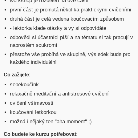
workshop je rozdělen na dvě části
první část je prolnutá několika praktickymi cvičeními
druhá část je celá vedena koučovacím způsobem
- lektorka klade otázky a vy si odpovídáte
odpovědi si účastníci píší a na tématu si tak pracují v
naprostém soukromí
přestože vše probíhá ve skupině, výsledek bude pro
každého individuální
Co zažijete:
sebekoučink
relaxačně meditační a antistresové cvičení
cvičení všímavosti
koučování letkorkou
možná i nějaký ten "aha moment" ;)
Co budete ke kurzu potřebovat: