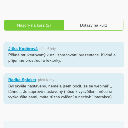
Názory na kurz (2)
Dotazy na kurz
Jitka Koděrová
, před 6 lety
Pěkně strukturovaný kurz i zpracování prezentace. Klidné a
příjemné prostředí u lektorky.
Radka Spicker
, před 6 lety
Byl skvěle nastavený, neměla jsem pocit, že se webinář ,,
táhne,,. Je suprově nastavený (něco k vysvětlení, něco si
vyzkoušíte sami, máte různá cvičení a nechybí interakce)