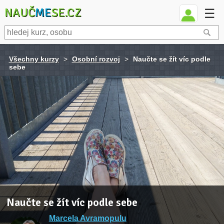
NAUČ
ME
SE.CZ
☰
Všechny kurzy
>
Osobní rozvoj
>
Naučte se žít víc podle
sebe
Naučte se žít víc podle sebe
Marcela Avramopulu