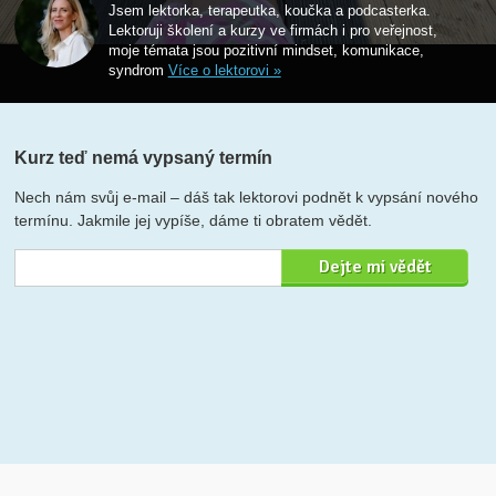
Jsem lektorka, terapeutka, koučka a podcasterka.
Lektoruji školení a kurzy ve firmách i pro veřejnost,
moje témata jsou pozitivní mindset, komunikace,
syndrom
Více o lektorovi »
Kurz teď nemá vypsaný termín
Nech nám svůj e-mail – dáš tak lektorovi podnět k vypsání nového
termínu. Jakmile jej vypíše, dáme ti obratem vědět.