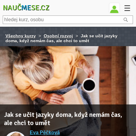
NAUČ
ME
SE.CZ
☰
Všechny kurzy
>
Osobní rozvoj
>
Jak se učit jazyky
doma, když nemám čas, ale chci to umět
Jak se učit jazyky doma, když nemám čas,
ale chci to umět
Eva Pěčková