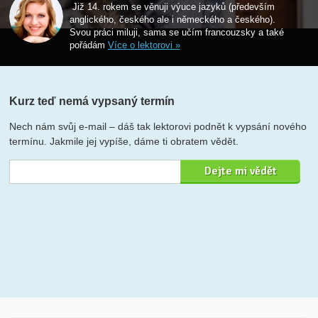
Již 14. rokem se věnuji výuce jazyků (především
anglického, českého ale i německého a českého).
Svou práci miluji, sama se učím francouzsky a také
pořádám
Více o lektorovi »
Kurz teď nemá vypsaný termín
Nech nám svůj e-mail – dáš tak lektorovi podnět k vypsání nového
termínu. Jakmile jej vypíše, dáme ti obratem vědět.