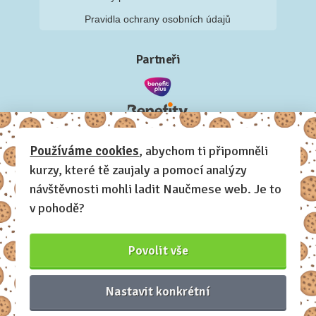
Pravidla ochrany osobních údajů
Partneři
Používáme cookies
, abychom ti připomněli
kurzy, které tě zaujaly a pomocí analýzy
návštěvnosti mohli ladit Naučmese web. Je to
v pohodě?
Povolit vše
Nastavit konkrétní
Naučmese, 2012-2026.
Sdílíme dovednosti, offline i online.