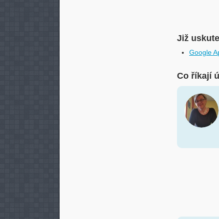
Již uskut
Google Ap
Co říkají 