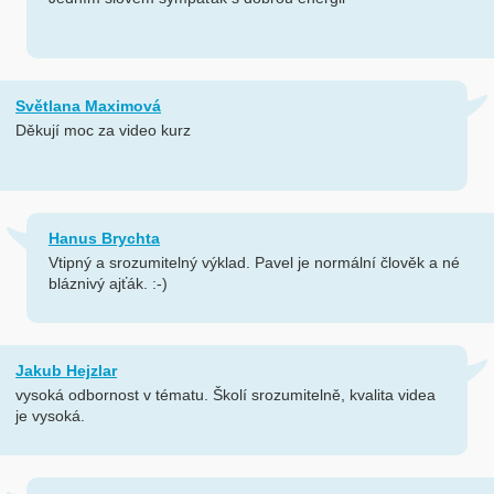
Světlana Maximová
Děkují moc za video kurz
Hanus Brychta
Vtipný a srozumitelný výklad. Pavel je normální člověk a né
bláznivý ajťák. :-)
Jakub Hejzlar
vysoká odbornost v tématu. Školí srozumitelně, kvalita videa
je vysoká.