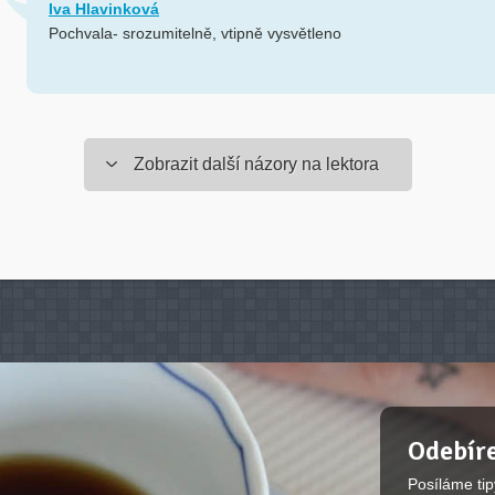
Iva Hlavinková
Pochvala- srozumitelně, vtipně vysvětleno
Zobrazit další názory na lektora
Odebíre
Posíláme tip