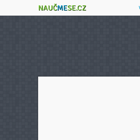
NAUČ
ME
SE.CZ