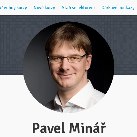
Všechny kurzy
Nové kurzy
Staň se lektorem
Dárkové poukazy
Pavel Minář