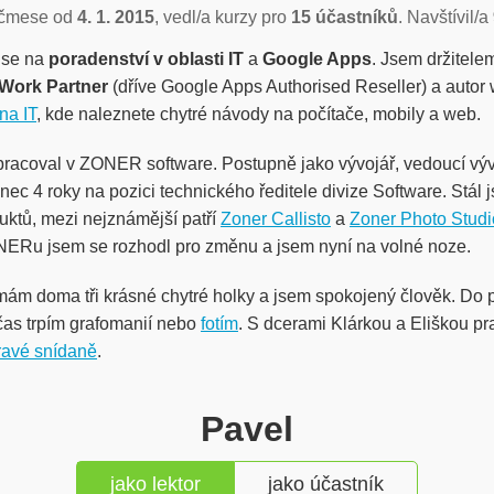
čmese od
4. 1. 2015
, vedl/a kurzy pro
15 účastníků
. Navštívil/a
i se na
poradenství v oblasti IT
a
Google Apps
. Jsem držitele
 Work Partner
(dříve Google Apps Authorised Reseller) a auto
na IT
, kde naleznete chytré návody na počítače, mobily a web.
 pracoval v ZONER software. Postupně jako vývojář, vedoucí vý
ec 4 roky na pozici technického ředitele divize Software. Stál 
ktů, mezi nejznámější patří
Zoner Callisto
a
Zoner Photo Studi
NERu jsem se rozhodl pro změnu a jsem nyní na volné noze.
, mám doma tři krásné chytré holky a jsem spokojený člověk. Do 
čas trpím grafomanií nebo
fotím
. S dcerami Klárkou a Eliškou pr
avé snídaně
.
Pavel
jako lektor
jako účastník