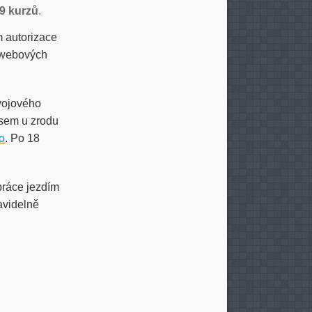
9 kurzů
.
m autorizace
r webových
vojového
jsem u zrodu
o
. Po 18
práce jezdím
avidelně