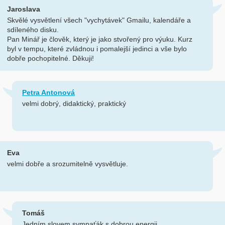
Jaroslava
Skvělé vysvětlení všech "vychytávek" Gmailu, kalendáře a
sdíleného disku.
Pan Minář je člověk, který je jako stvořený pro výuku. Kurz
byl v tempu, které zvládnou i pomalejší jedinci a vše bylo
dobře pochopitelné. Děkuji!
Petra Antonová
velmi dobrý, didaktický, praktický
Eva
velmi dobře a srozumitelně vysvětluje.
Tomáš
Jedním slovem sympaťák s dobrou energii