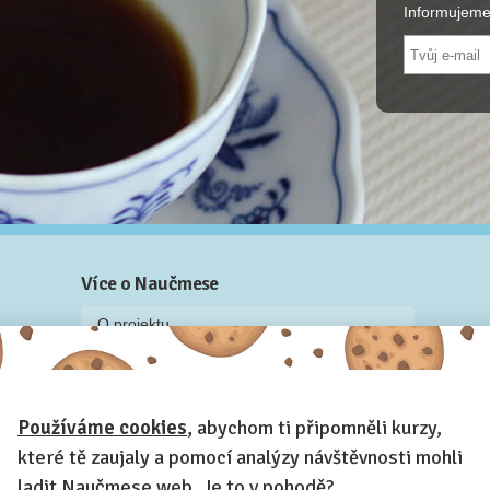
Informujeme
Více o Naučmese
O projektu
Blog: recenze z kurzů, rozhovory a články
Historky z kurzů
Používáme cookies
, abychom ti připomněli kurzy,
Příběh Naučmese
které tě zaujaly a pomocí analýzy návštěvnosti mohli
Naučmese festivaly
ladit Naučmese web. Je to v pohodě?