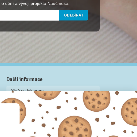
 o dění a vývoji projektu Naučmese.
Další informace
Staň se lektorem
Video: Jak připravit kurz na Naučmese
Často kladené dotazy
Dárkové poukazy
Podmínky užívání