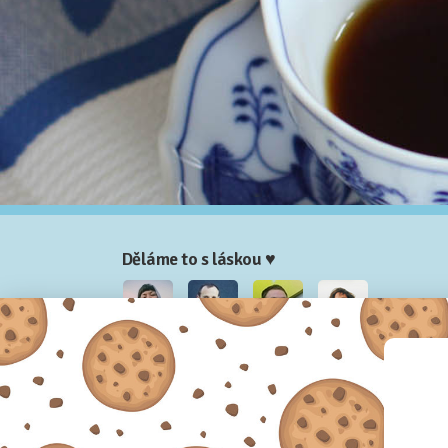
Děláme to s láskou ♥
Nela
Josef
Honza
Adam