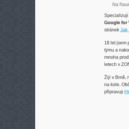
Na Nau
Specializuj
Google for
stránek
Jak 
18 let jsem
týmu a nakon
mnoha produ
letech v ZO
Žiji v Brně
na kole. Ob
připravuji
Hr