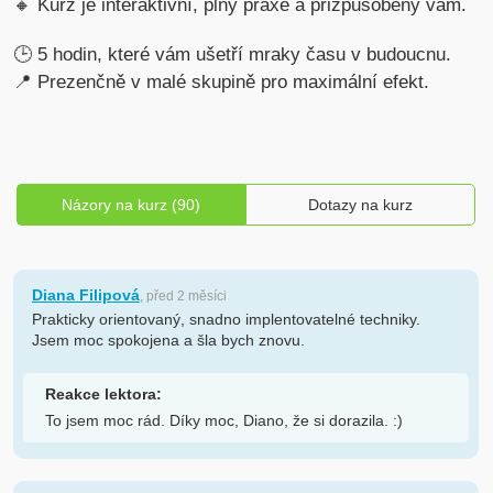
🔸 Kurz je interaktivní, plný praxe a přizpůsobený vám.
🕒 5 hodin, které vám ušetří mraky času v budoucnu.
📍 Prezenčně v malé skupině pro maximální efekt.
Názory na kurz (90)
Dotazy na kurz
Diana Filipová
, před 2 měsíci
Prakticky orientovaný, snadno implentovatelné techniky.
Jsem moc spokojena a šla bych znovu.
Reakce lektora:
To jsem moc rád. Díky moc, Diano, že si dorazila. :)