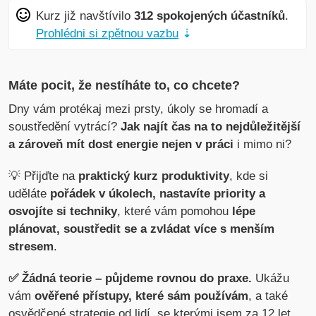
Kurz již navštívilo
312 spokojených účastníků
.
Prohlédni si zpětnou vazbu
⇣
Máte pocit, že nestíháte to, co chcete?
Dny vám protékaj mezi prsty, úkoly se hromadí a
soustředění vytrácí?
Jak najít čas na to nejdůležitější
a zároveň mít dost energie nejen v práci
i mimo ni?
💡 Přijďte na
praktický kurz produktivity
, kde si
uděláte
pořádek v úkolech, nastavíte priority a
osvojíte si techniky
, které vám pomohou
lépe
plánovat, soustředit se a zvládat více s menším
stresem
.
✅ Žádná teorie – půjdeme rovnou do praxe.
Ukážu
vám
ověřené přístupy, které sám používám
, a také
osvědčené strategie od lidí, se kterými jsem za 12 let