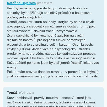
Kateřina Bajerová
, před rokem
Kurz byl osvěžující, poskládaný z lidí různých oborů a
seniority, bylo těžší najít společný průsečík a balancovat
potřeby jednotlivých lidí.
Neměl jasnou strukturu ani body, kterých by se dalo chytit
jako agendy a sledovat kam už jsme se dostali. To mi, jako
strukturovanemu člověku trochu nevyhovovalo.
Zcela subjektivně byl kurz hodně založen na využití
digitálních nástrojů, pro nejlepší funkce samozřejmě
placených, a to se prolínalo celým kurzem. Ocenila bych,
kdyby byl důraz kladen více na psychologickou stránku
produktivity, neuro vědu, nápady jak optimalizovat procesy,
motivaci apod. Chvilkami mi to přišlo jako "selling" nástrojů.
Každopádně po kurzu jsem byla příjemně "nabitá" lektorovou
energií.
Pokud mám srovnat finanční stránku - v porovnání s jinými (a
jinak zaměřenými kurzy), bych na kurz za tuto cenu již nešla.
Tomáš
, před rokem
Kurz kombinoval “pravdy, moudra, koncepty”, které jsou
nadčasové s aktuálními poznatky, technikami a aplikacemi.
Člověk si z něj mohl odnést věci k přemýšlení, větší věci k