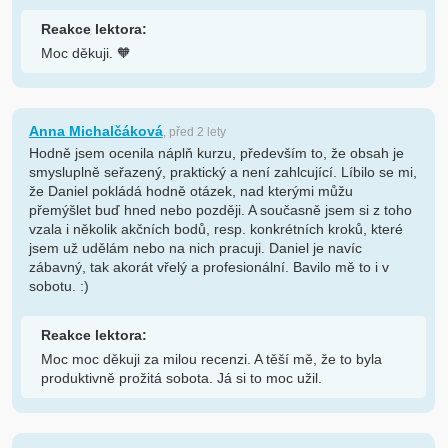
Reakce lektora:
Moc děkuji. 🧡
Anna Michalčáková
, před 2 lety
Hodně jsem ocenila náplň kurzu, především to, že obsah je
smysluplně seřazený, praktický a není zahlcující. Líbilo se mi,
že Daniel pokládá hodně otázek, nad kterými můžu
přemýšlet buď hned nebo později. A současně jsem si z toho
vzala i několik akčních bodů, resp. konkrétních kroků, které
jsem už udělám nebo na nich pracuji. Daniel je navíc
zábavný, tak akorát vřelý a profesionální. Bavilo mě to i v
sobotu. :)
Reakce lektora:
Moc moc děkuji za milou recenzi. A těší mě, že to byla
produktivně prožitá sobota. Já si to moc užil.