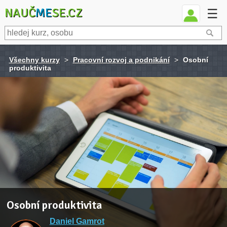
NAUČ
ME
SE.CZ
☰
Všechny kurzy
>
Pracovní rozvoj a podnikání
>
Osobní
produktivita
Osobní produktivita
Daniel Gamrot