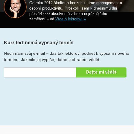
Od roku 2012 školím a konzultuji time management a
osobní produktivitu. Proškolil jsem k dnešnímu dni
přes 14 000 absolventů z firem nejrůznějšího
zaměření – od
Více o lektorovi »
Kurz teď nemá vypsaný termín
Nech nám svůj e-mail – dáš tak lektorovi podnět k vypsání nového
termínu. Jakmile jej vypíše, dáme ti obratem vědět.