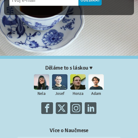
Děláme to s láskou ♥
Nela
Josef
Honza
Adam
Více o Naučmese