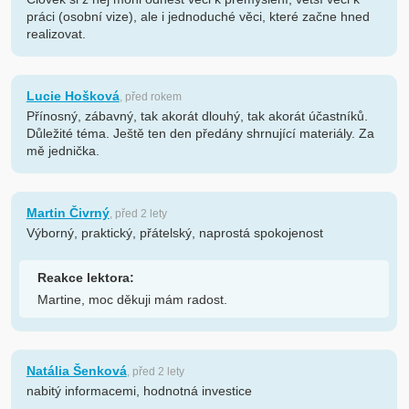
práci (osobní vize), ale i jednoduché věci, které začne hned
realizovat.
Lucie Hošková
, před rokem
Přínosný, zábavný, tak akorát dlouhý, tak akorát účastníků.
Důležité téma. Ještě ten den předány shrnující materiály. Za
mě jednička.
Martin Čivrný
, před 2 lety
Výborný, praktický, přátelský, naprostá spokojenost
Reakce lektora:
Martine, moc děkuji mám radost.
Natália Šenková
, před 2 lety
nabitý informacemi, hodnotná investice