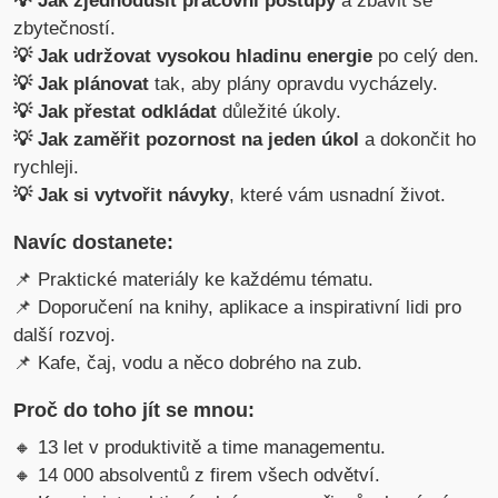
💡 Jak zjednodušit pracovní postupy
a zbavit se
zbytečností.
💡 Jak udržovat vysokou hladinu energie
po celý den.
💡 Jak plánovat
tak, aby plány opravdu vycházely.
💡 Jak přestat odkládat
důležité úkoly.
💡 Jak zaměřit pozornost na jeden úkol
a dokončit ho
rychleji.
💡 Jak si vytvořit návyky
, které vám usnadní život.
Navíc dostanete:
📌 Praktické materiály ke každému tématu.
📌 Doporučení na knihy, aplikace a inspirativní lidi pro
další rozvoj.
📌 Kafe, čaj, vodu a něco dobrého na zub.
Proč do toho jít se mnou:
🔸 13 let v produktivitě a time managementu.
🔸 14 000 absolventů z firem všech odvětví.