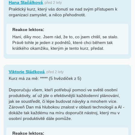
Hana Slačálková
, před 2 lety
Praktický kurz, který vás donutí se nad svým přístupem k
organizaci zamyslet, a něco přehodnotit.
Reakce lektora:
Hani, díky moc. Jsem rád, že to, co jsem chtěl, se stalo.
Právě tohle je jeden z podnětů, které chci během tak
krátkého okamžiku, kterým je tento kurz, předat.
Viktorie Sládková
, před 2 lety
Kurz má za mě: ***** (5 hvězdiček z 5)
Doporučuju všem, kteří potřebují pomoci ve světě osobní
produktivity, ať už jde o efektivnější každodenní plánování,
jak se soustředit, či lépe budovat návyky a mnohem více.
Zároveň Dan má hlubokou znalost v oblasti technologií a AI -
dokáže tak každému na míru doporučit nástroj, který mu v
osobní produktivitě dále pomůže.
Reakce lektora: