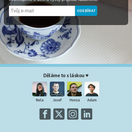
Děláme to s láskou ♥
Nela
Josef
Honza
Adam