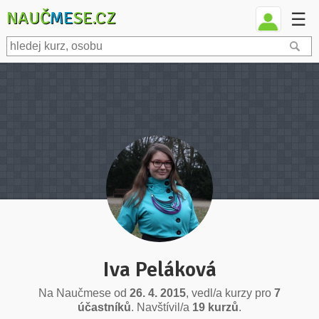
NAUČ
ME
SE.CZ
☰
Iva Peláková
Na Naučmese od
26. 4. 2015
, vedl/a kurzy pro
7
účastníků
. Navštívil/a
19 kurzů
.