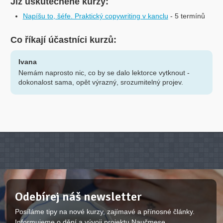
Již uskutečněné kurzy:
Napíšu to, šéfe. Praktický copywriting v kanclu
- 5 termínů
Co říkají účastníci kurzů:
Ivana
Nemám naprosto nic, co by se dalo lektorce vytknout -
dokonalost sama, opět výrazný, srozumitelný projev.
Odebírej náš newsletter
Posíláme tipy na nové kurzy, zajímavé a přínosné články.
Informujeme o dění a vývoji projektu Naučmese.