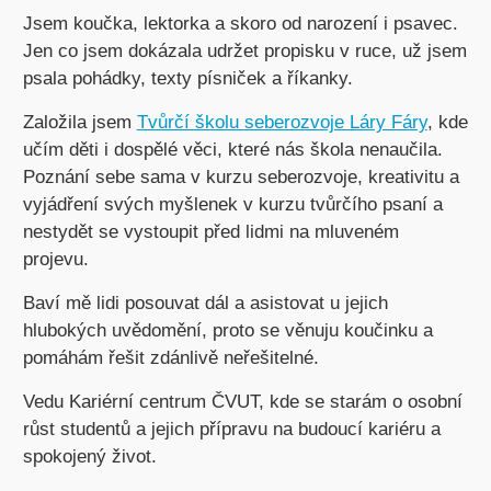
Jsem koučka, lektorka a skoro od narození i psavec.
Jen co jsem dokázala udržet propisku v ruce, už jsem
psala pohádky, texty písniček a říkanky.
Založila jsem
Tvůrčí školu seberozvoje Láry Fáry
, kde
učím děti i dospělé věci, které nás škola nenaučila.
Poznání sebe sama v kurzu seberozvoje, kreativitu a
vyjádření svých myšlenek v kurzu tvůrčího psaní a
nestydět se vystoupit před lidmi na mluveném
projevu.
Baví mě lidi posouvat dál a asistovat u jejich
hlubokých uvědomění, proto se věnuju koučinku a
pomáhám řešit zdánlivě neřešitelné.
Vedu Kariérní centrum ČVUT, kde se starám o osobní
růst studentů a jejich přípravu na budoucí kariéru a
spokojený život.