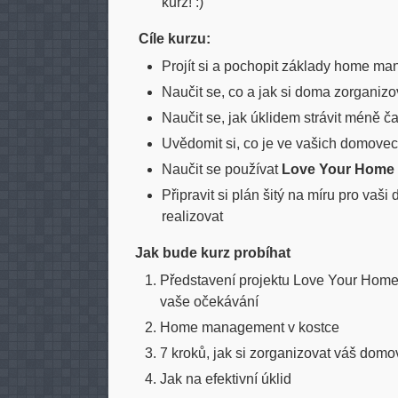
kurz! :)
Cíle kurzu:
Projít si a pochopit základy home m
Naučit se, co a jak si doma zorganiz
Naučit se, jak úklidem strávit méně ča
Uvědomit si, co je ve vašich domove
Naučit se používat
Love Your Home
Připravit si plán šitý na míru pro vaš
realizovat
Jak bude kurz probíhat
Představení projektu Love Your Home 
vaše očekávání
Home management v kostce
7 kroků, jak si zorganizovat váš domo
Jak na efektivní úklid