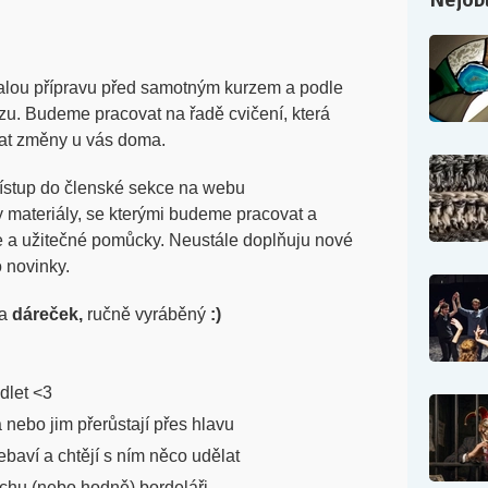
malou přípravu před samotným kurzem a podle
zu. Budeme pracovat na řadě cvičení, která
at změny u vás doma.
řístup do členské sekce na webu
 materiály, se kterými budeme pracovat a
je a užitečné pomůcky. Neustále doplňuju nové
o novinky.
a
dáreček,
ručně vyráběný
:)
ydlet <3
 nebo jim přerůstají přes hlavu
baví a chtějí s ním něco udělat
rochu (nebo hodně) bordeláři