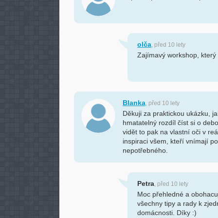
olča
, před 10 lety
Zajímavý workshop, který
Blanka
, před 10 lety
Děkuji za praktickou ukázku, ja
hmatatelný rozdíl číst si o deb
vidět to pak na vlastní oči v 
inspiraci všem, kteří vnímají p
nepotřebného.
Petra
, před 10 lety
Moc přehledné a obohacují
všechny tipy a rady k zjed
domácnosti. Díky :)