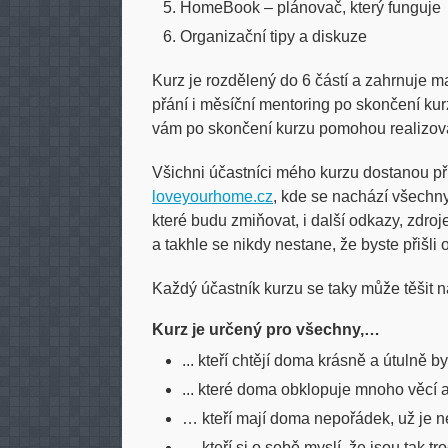
HomeBook – plánovač, který funguje
Organizační tipy a diskuze
Kurz je rozdělený do 6 částí a zahrnuje 
přání i měsíční mentoring po skončení kur
vám po skončení kurzu pomohou realizov
Všichni účastníci mého kurzu dostanou p
loveyourhome.cz
, kde se nachází všechny
které budu zmiňovat, i další odkazy, zdro
a takhle se nikdy nestane, že byste přišli 
Každý účastník kurzu se taky může těšit n
Kurz je určený pro všechny,…
... kteří chtějí doma krásně a útulně b
... které doma obklopuje mnoho věcí a
… kteří mají doma nepořádek, už je ne
… kteří si o sobě myslí, že jsou tak t