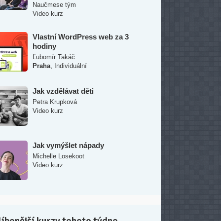
Naučmese tým
Video kurz
Vlastní WordPress web za 3
hodiny
Ľubomír Takáč
,
Praha
Individuální
Jak vzdělávat děti
Petra Krupková
Video kurz
Jak vymýšlet nápady
Michelle Losekoot
Video kurz
íbenější kurzy tohoto týdne