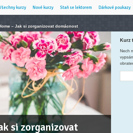
Všechny kurzy
Nové kurzy
Staň se lektorem
Dárkové poukazy
Home – Jak si zorganizovat domácnost
Kurz 
Nech n
vypsán
obrate
k si zorganizovat