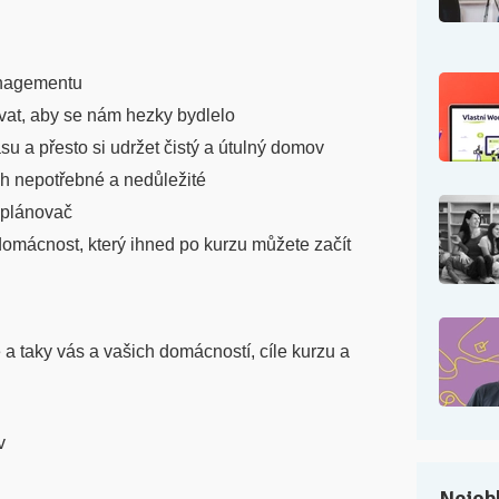
anagementu
ovat, aby se nám hezky bydlelo
su a přesto si udržet čistý a útulný domov
ch nepotřebné a nedůležité
plánovač
i domácnost, který ihned po kurzu můžete začít
a taky vás a vašich domácností, cíle kurzu a
v
Nejobl