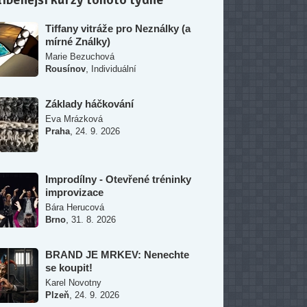
Tiffany vitráže pro Neználky (a
mírné Ználky)
Marie Bezuchová
,
Rousínov
Individuální
Základy háčkování
Eva Mrázková
,
Praha
24. 9. 2026
Improdílny - Otevřené tréninky
improvizace
Bára Herucová
,
Brno
31. 8. 2026
BRAND JE MRKEV: Nenechte
se koupit!
Karel Novotny
,
Plzeň
24. 9. 2026