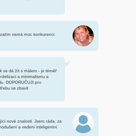
 zatím nemá moc konkurenci.
k se dá žít s málem - je téměř
ordelizaci a minimalismu a
reálu. DOPORUČUJI pro
otřebu se zbavit
cí nové znalosti. Jsem ráda, za
nodušení a vedení inteligentní