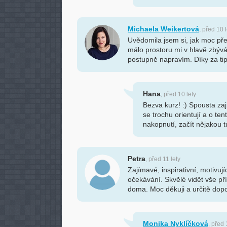
Michaela Weikertová
, před 10 l
Uvědomila jsem si, jak moc pře
málo prostoru mi v hlavě zbýv
postupně napravím. Díky za tipy 
Hana
, před 10 lety
Bezva kurz! :) Spousta zaj
se trochu orientují a o ten
nakopnutí, začít nějakou t
Petra
, před 11 lety
Zajímavé, inspirativní, motivuj
očekávání. Skvělé vidět vše pří
doma. Moc děkuji a určitě dopo
Monika Nyklíčková
, před 