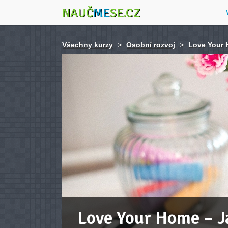
NAUČ
ME
SE.CZ
Všechny kurzy
>
Osobní rozvoj
>
Love Your 
Love Your Home – Ja