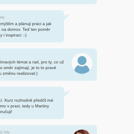
ety
mýšlím a plánuji práci a jak
á na domov. Teď ten poměr
i inspiraci :-)
ímavých témat a rad, pro ty, co už
to směr zajímají, je to to pravé
u změnu realizovat:)
ící. Kurz rozhodně předčil mé
mo v praxi, tedy u Martiny
ručuji!
11 lety