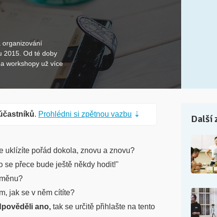
 organizování
u 2015. Od té doby
i a workshopy už více
účastníků
.
Prohlédni si zpětnou vazbu
⇣
Další 
e uklízíte pořád dokola, znovu a znovu?
 se přece bude ještě někdy hodit!"
 změnu?
 jak se v něm cítíte?
pověděli ano,
tak se určitě přihlašte na tento