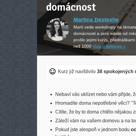
domácnost
Martina Destexhe
Marti vede workshopy na témata
domácnosti a zero waste od rok
prošlo jejími kurzy, přednáškam
než 1000
Více o lektorovi »
Kurz již navštívilo
38 spokojených 
Nebaví vás uklízet nebo vám přijde, ž
Hromadíte doma nepotřebné věci? "To
Cítíte, že by to doma chtělo nějakou
Záleží vám na vašem domovu a na tom,
Pokud jste alespoň v jednom bodu
od