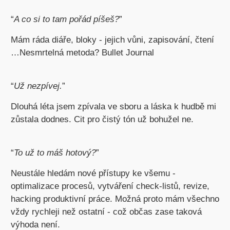
“
A co si to tam pořád píšeš?
”
Mám ráda diáře, bloky - jejich vůni, zapisování, čtení
…Nesmrtelná metoda? Bullet Journal
“
Už nezpívej.
”
Dlouhá léta jsem zpívala ve sboru a láska k hudbě mi
zůstala dodnes. Cit pro čistý tón už bohužel ne.
“
To už to máš hotový?
”
Neustále hledám nové přístupy ke všemu -
optimalizace procesů, vytváření check-listů, revize,
hacking produktivní práce. Možná proto mám všechno
vždy rychleji než ostatní - což občas zase taková
výhoda není.