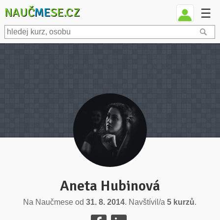
NAUČ
ME
SE.CZ
☰
Aneta Hubinová
Na Naučmese od
31. 8. 2014
. Navštívil/a
5 kurzů
.