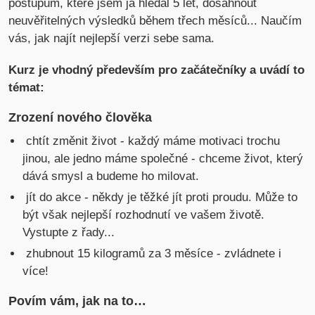
postupům, které jsem já hledal 5 let, dosáhnout
neuvěřitelných výsledků během třech měsíců... Naučím
vás, jak najít nejlepší verzi sebe sama.
Kurz je vhodný především pro začátečníky a uvádí to
témat:
Zrození nového člověka
chtít změnit život - každý máme motivaci trochu
jinou, ale jedno máme společné - chceme život, který
dává smysl a budeme ho milovat.
jít do akce - někdy je těžké jít proti proudu. Může to
být však nejlepší rozhodnutí ve vašem životě.
Vystupte z řady...
zhubnout 15 kilogramů za 3 měsíce - zvládnete i
více!
Povím vám, jak na to…