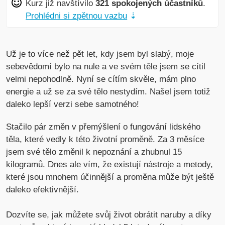
Kurz již navštívilo
321 spokojených účastníků
.
Prohlédni si zpětnou vazbu
⇣
Už je to více než pět let, kdy jsem byl slabý, moje
sebevědomí bylo na nule a ve svém těle jsem se cítil
velmi nepohodlně. Nyní se cítím skvěle, mám plno
energie a už se za své tělo nestydím. Našel jsem totiž
daleko lepší verzi sebe samotného!
Stačilo pár změn v přemýšlení o fungování lidského
těla, které vedly k této životní proměně. Za 3 měsíce
jsem své tělo změnil k nepoznání a zhubnul 15
kilogramů. Dnes ale vím, že existují nástroje a metody,
které jsou mnohem účinnější a proměna může být ještě
daleko efektivnější.
Dozvíte se, jak můžete svůj život obrátit naruby a díky