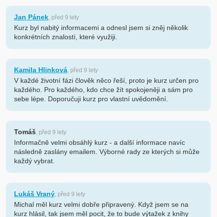
Jan Pánek
, před 9 lety
Kurz byl nabitý informacemi a odnesl jsem si zněj několik
konkrétních znalostí, které využiji.
Kamila Hlinková
, před 9 lety
V každé životní fázi člověk něco řeší, proto je kurz určen pro
každého. Pro každého, kdo chce žít spokojeněji a sám pro
sebe lépe. Doporučuji kurz pro vlastní uvědomění.
Tomáš
, před 9 lety
Informačně velmi obsáhlý kurz - a další informace navíc
následně zaslány emailem. Výborné rady ze kterých si může
každý vybrat.
Lukáš Vraný
, před 9 lety
Michal měl kurz velmi dobře připravený. Když jsem se na
kurz hlásil, tak jsem měl pocit, že to bude výtažek z knihy