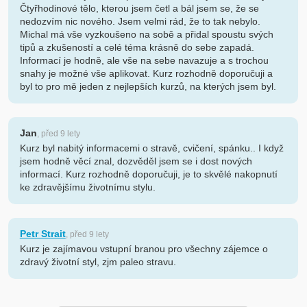
Čtyřhodinové tělo, kterou jsem četl a bál jsem se, že se
nedozvím nic nového. Jsem velmi rád, že to tak nebylo.
Michal má vše vyzkoušeno na sobě a přidal spoustu svých
tipů a zkušeností a celé téma krásně do sebe zapadá.
Informací je hodně, ale vše na sebe navazuje a s trochou
snahy je možné vše aplikovat. Kurz rozhodně doporučuji a
byl to pro mě jeden z nejlepších kurzů, na kterých jsem byl.
Jan
, před 9 lety
Kurz byl nabitý informacemi o stravě, cvičení, spánku.. I když
jsem hodně věcí znal, dozvěděl jsem se i dost nových
informací. Kurz rozhodně doporučuji, je to skvělé nakopnutí
ke zdravějšímu životnímu stylu.
Petr Strait
, před 9 lety
Kurz je zajímavou vstupní branou pro všechny zájemce o
zdravý životní styl, zjm paleo stravu.