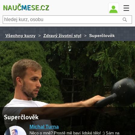
NAUČ
ME
SE.CZ
☰
Všechny kurzy
>
Zdravý životní styl
>
Superčlověk
Superčlověk
Michal Turna
Něco o mně? Prostě mě baví lidské tělo! :) Sám na