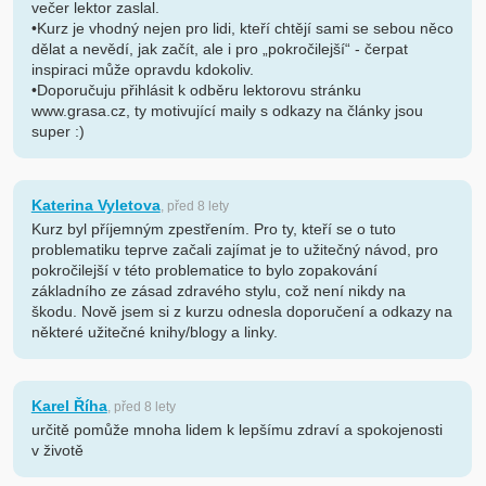
večer lektor zaslal.
•Kurz je vhodný nejen pro lidi, kteří chtějí sami se sebou něco
dělat a nevědí, jak začít, ale i pro „pokročilejší“ - čerpat
inspiraci může opravdu kdokoliv.
•Doporučuju přihlásit k odběru lektorovu stránku
www.grasa.cz, ty motivující maily s odkazy na články jsou
super :)
Katerina Vyletova
, před 8 lety
Kurz byl příjemným zpestřením. Pro ty, kteří se o tuto
problematiku teprve začali zajímat je to užitečný návod, pro
pokročilejší v této problematice to bylo zopakování
základního ze zásad zdravého stylu, což není nikdy na
škodu. Nově jsem si z kurzu odnesla doporučení a odkazy na
některé užitečné knihy/blogy a linky.
Karel Říha
, před 8 lety
určitě pomůže mnoha lidem k lepšímu zdraví a spokojenosti
v životě