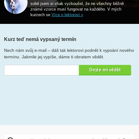
sobě jsem si však vyzkoušel, že ne všechny běžně
známé vzorce musí fungovat na každého. V mých
kurzech se
Více o lektorovi »
Kurz teď nemá vypsaný termín
Nech nám svůj e-mail – dáš tak lektorovi podnět k vypsání nového
termínu. Jakmile jej vypíše, dáme ti obratem vědět.