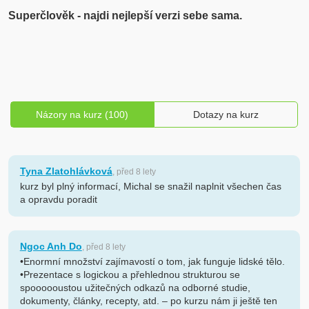
Superčlověk - najdi nejlepší verzi sebe sama.
Názory na kurz (100)
Dotazy na kurz
Tyna Zlatohlávková
, před 8 lety
kurz byl plný informací, Michal se snažil naplnit všechen čas
a opravdu poradit
Ngoc Anh Do
, před 8 lety
•Enormní množství zajímavostí o tom, jak funguje lidské tělo.
•Prezentace s logickou a přehlednou strukturou se
spoooooustou užitečných odkazů na odborné studie,
dokumenty, články, recepty, atd. – po kurzu nám ji ještě ten