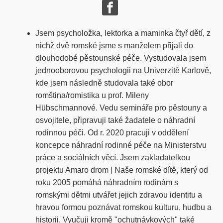
Jsem psycholožka, lektorka a maminka čtyř dětí, z
nichž dvě romské jsme s manželem přijali do
dlouhodobé pěstounské péče. Vystudovala jsem
jednooborovou psychologii na Univerzitě Karlově,
kde jsem následně studovala také obor
romština/romistika u prof. Mileny
Hübschmannové. Vedu semináře pro pěstouny a
osvojitele, připravuji také žadatele o náhradní
rodinnou péči. Od r. 2020 pracuji v oddělení
koncepce náhradní rodinné péče na Ministerstvu
práce a sociálních věcí. Jsem zakladatelkou
projektu Amaro drom | Naše romské dítě, který od
roku 2005 pomáhá náhradním rodinám s
romskými dětmi utvářet jejich zdravou identitu a
hravou formou poznávat romskou kulturu, hudbu a
historii. Vyučuji kromě "ochutnávkových" také