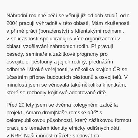
Náhradní rodinné péči se věnuji již od dob studií, od r.
2004 pracuji výhradně v této oblasti. Mám zkušenosti
v přímé práci (poradenství) s klientskými rodinami,
v současnosti spolupracuji s více organizacemi v
oblasti vzdělávání náhradních rodin. Připravuji
besedy, semináře a zážitkové programy pro
osvojitele, pěstouny a jejich rodiny, přednáším
odborné i široké veřejnosti, v několika krajích ČR se
účastním příprav budoucích pěstounů a osvojitelů. V
minulosti jsem se věnovala také několika klientkám,
které se rozhodly kojit své adoptované dítě.
Před 20 lety jsem se dvěma kolegyněmi založila
projekt „Amaro drom|Naše romské dítě“ s
celorepublikovou působností, který zážitkovou formou
pracuje s tématem identity etnicky odlišných dětí
v NRP. Naši činnost můžete sledovat na