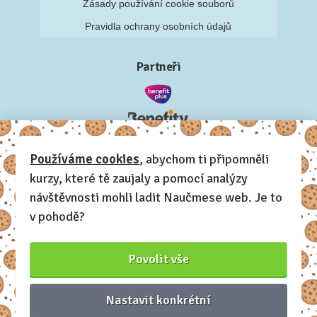
Zásady používání cookie souborů
Pravidla ochrany osobních údajů
Partneři
Používáme cookies
, abychom ti připomněli
kurzy, které tě zaujaly a pomocí analýzy
návštěvnosti mohli ladit Naučmese web. Je to
v pohodě?
Povolit vše
Nastavit konkrétní
Naučmese, 2012-2026.