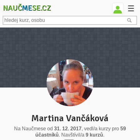
NAUČ
ME
SE.CZ
☰
Martina Vančáková
Na Naučmese od
31. 12. 2017
, vedl/a kurzy pro
59
účastníků
. Navštívil/a
9 kurzů
.