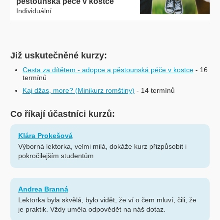
pěstounská péče v kostce
Individuální
Již uskutečněné kurzy:
Cesta za dítětem - adopce a pěstounská péče v kostce
- 16
termínů
Kaj džas, more? (Minikurz romštiny)
- 14 termínů
Co říkají účastníci kurzů:
Klára Prokešová
Výborná lektorka, velmi milá, dokáže kurz přizpůsobit i
pokročilejším studentům
Andrea Branná
Lektorka byla skvělá, bylo vidět, že ví o čem mluví, čili, že
je praktik. Vždy uměla odpovědět na náš dotaz.