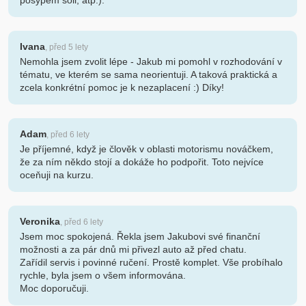
posypem soli, atp.).
Ivana
, před 5 lety
Nemohla jsem zvolit lépe - Jakub mi pomohl v rozhodování v
tématu, ve kterém se sama neorientuji. A taková praktická a
zcela konkrétní pomoc je k nezaplacení :) Díky!
Adam
, před 6 lety
Je příjemné, když je člověk v oblasti motorismu nováčkem,
že za ním někdo stojí a dokáže ho podpořit. Toto nejvíce
oceňuji na kurzu.
Veronika
, před 6 lety
Jsem moc spokojená. Řekla jsem Jakubovi své finanční
možnosti a za pár dnů mi přivezl auto až před chatu.
Zařídil servis i povinné ručení. Prostě komplet. Vše probíhalo
rychle, byla jsem o všem informována.
Moc doporučuji.