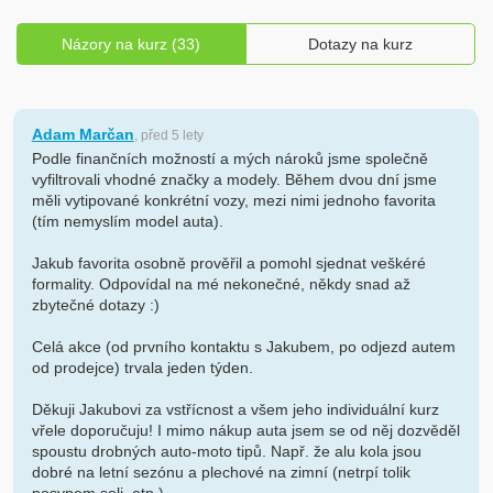
Názory na kurz (33)
Dotazy na kurz
Adam Marčan
, před 5 lety
Podle finančních možností a mých nároků jsme společně
vyfiltrovali vhodné značky a modely. Během dvou dní jsme
měli vytipované konkrétní vozy, mezi nimi jednoho favorita
(tím nemyslím model auta).
Jakub favorita osobně prověřil a pomohl sjednat veškéré
formality. Odpovídal na mé nekonečné, někdy snad až
zbytečné dotazy :)
Celá akce (od prvního kontaktu s Jakubem, po odjezd autem
od prodejce) trvala jeden týden.
Děkuji Jakubovi za vstřícnost a všem jeho individuální kurz
vřele doporučuju! I mimo nákup auta jsem se od něj dozvěděl
spoustu drobných auto-moto tipů. Např. že alu kola jsou
dobré na letní sezónu a plechové na zimní (netrpí tolik