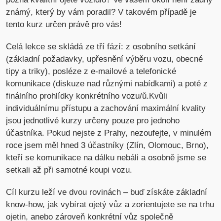
známý, který by vám poradil? V takovém případě je
tento kurz určen právě pro vás!
Celá lekce se skládá ze tří fází: z osobního setkání
(základní požadavky, upřesnění výběru vozu, obecné
tipy a triky), posléze z e-mailové a telefonické
komunikace (diskuze nad různými nabídkami) a poté z
finálního prohlídky konkrétního vozu/ů.Kvůli
individuálnímu přístupu a zachování maximální kvality
jsou jednotlivé kurzy určeny pouze pro jednoho
účastníka. Pokud nejste z Prahy, nezoufejte, v minulém
roce jsem měl hned 3 účastníky (Zlín, Olomouc, Brno),
kteří se komunikace na dálku nebáli a osobně jsme se
setkali až při samotné koupi vozu.
Cíl kurzu leží ve dvou rovinách – buď získáte základní
know-how, jak vybírat ojetý vůz a zorientujete se na trhu
ojetin, anebo zároveň konkrétní vůz společně