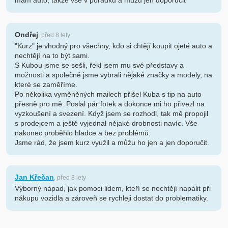
mám auto, takže vše v pořádku a můžu jen doporučit
Ondřej
, před 8 lety
"Kurz" je vhodný pro všechny, kdo si chtějí koupit ojeté auto a
nechtějí na to být sami.
S Kubou jsme se sešli, řekl jsem mu své představy a
možnosti a společně jsme vybrali nějaké značky a modely, na
které se zaměříme.
Po několika vyměněných mailech přišel Kuba s tip na auto
přesně pro mě. Poslal pár fotek a dokonce mi ho přivezl na
vyzkoušení a svezení. Když jsem se rozhodl, tak mě propojil
s prodejcem a ještě vyjednal nějaké drobnosti navíc. Vše
nakonec proběhlo hladce a bez problémů.
Jsme rád, že jsem kurz využil a můžu ho jen a jen doporučit.
Jan Křečan
, před 8 lety
Výborný nápad, jak pomoci lidem, kteří se nechtějí napálit při
nákupu vozidla a zároveň se rychleji dostat do problematiky.