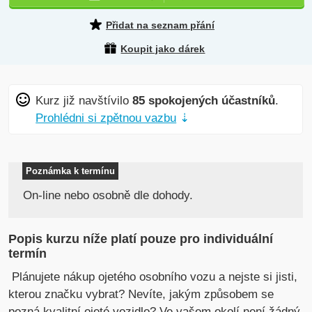
Přidat na seznam přání
Koupit jako dárek
Kurz již navštívilo
85 spokojených účastníků
.
Prohlédni si zpětnou vazbu
⇣
Poznámka k termínu
On-line nebo osobně dle dohody.
Popis kurzu níže platí pouze pro individuální
termín
Plánujete nákup ojetého osobního vozu a nejste si jisti,
kterou značku vybrat? Nevíte, jakým způsobem se
pozná kvalitní ojeté vozidlo? Ve vašem okolí není žádný