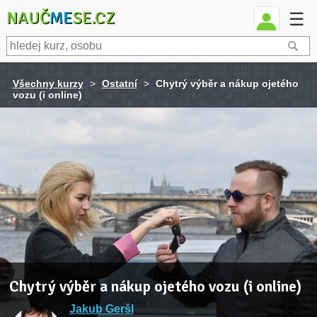
NAUČ
ME
SE.CZ
☰
Všechny kurzy
>
Ostatní
>
Chytrý výběr a nákup ojetého
vozu (i online)
Chytrý výběr a nákup ojetého vozu (i online)
Jakub Geršl