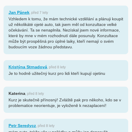
Jan Pánek
, před 7 lety
Vzhledem k tomu, že mám technické vzdělání a plánuji koupit
už několikáté ojeté auto, tak jsem měl od konzultace velké
očekávání. Ta se nenaplnila. Nezískal jsem nové informace,
které by mne v mém rozhodnutí dále posunuly. Konzultace
může být prospěšná pro úplné laiky, kteří nemají o svém
budoucím voze žádnou představu.
Kristýna Strnadová
, před 8 lety
Je to hodně užitečný kurz pro lidi kteří kupují ojetinu
Katerina
, před 8 lety
Kurz je skutečně přínosný! Zvláště pak pro někoho, kdo se v
problematice neorientuje, je vyloženě k nezaplacení!
Petr Seredycz
, před 8 lety