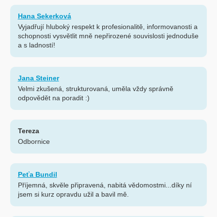
Hana Sekerková
Vyjadřují hluboký respekt k profesionalitě, informovanosti a
schopnosti vysvětlit mně nepřirozené souvislosti jednoduše
a s ladností!
Jana Steiner
Velmi zkušená, strukturovaná, uměla vždy správně
odpovědět na poradit :)
Tereza
Odbornice
Peťa Bundil
Příjemná, skvěle připravená, nabitá vědomostmi...díky ní
jsem si kurz opravdu užil a bavil mě.