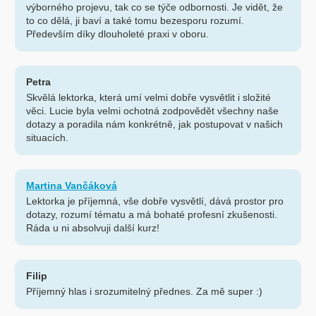
výborného projevu, tak co se týče odbornosti. Je vidět, že
to co dělá, ji baví a také tomu bezesporu rozumí.
Především díky dlouholeté praxi v oboru.
Petra
Skvělá lektorka, která umí velmi dobře vysvětlit i složité
věci. Lucie byla velmi ochotná zodpovědět všechny naše
dotazy a poradila nám konkrétně, jak postupovat v našich
situacích.
Martina Vančáková
Lektorka je příjemná, vše dobře vysvětlí, dává prostor pro
dotazy, rozumí tématu a má bohaté profesní zkušenosti.
Ráda u ni absolvuji další kurz!
Filip
Příjemný hlas i srozumitelný přednes. Za mě super :)