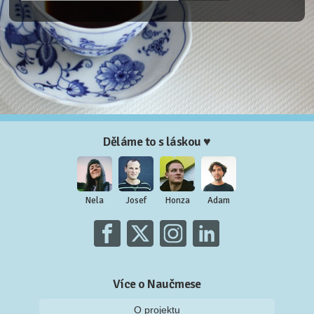
Děláme to s láskou ♥
Nela
Josef
Honza
Adam
Více o Naučmese
O projektu