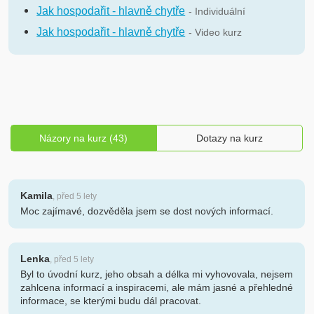
Jak hospodařit - hlavně chytře
- Individuální
Jak hospodařit - hlavně chytře
- Video kurz
Názory na kurz (43)
Dotazy na kurz
Kamila
, před 5 lety
Moc zajímavé, dozvěděla jsem se dost nových informací.
Lenka
, před 5 lety
Byl to úvodní kurz, jeho obsah a délka mi vyhovovala, nejsem
zahlcena informací a inspiracemi, ale mám jasné a přehledné
informace, se kterými budu dál pracovat.