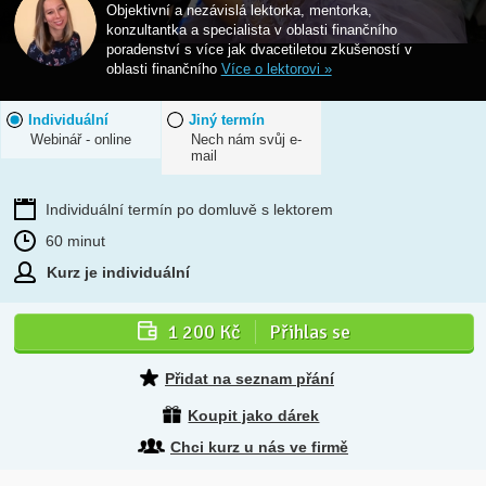
Objektivní a nezávislá lektorka, mentorka,
konzultantka a specialista v oblasti finančního
poradenství s více jak dvacetiletou zkušeností v
oblasti finančního
Více o lektorovi »
Individuální
Jiný termín
Webinář - online
Nech nám svůj e-
mail
Individuální termín po domluvě s lektorem
60 minut
Kurz je individuální
1 200 Kč
Přihlas se
Přidat na seznam přání
Koupit jako dárek
Chci kurz u nás ve firmě