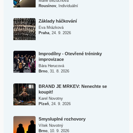
Marie Bezuchová
,
Rousínov
Individuální
Základy háčkování
Eva Mrázková
,
Praha
24. 9. 2026
Improdílny - Otevřené tréninky
improvizace
Bára Herucová
,
Brno
31. 8. 2026
BRAND JE MRKEV: Nenechte se
koupit!
Karel Novotny
,
Plzeň
24. 9. 2026
Smysluplné rozhovory
Vítek Novotný
,
Brno
10. 9. 2026