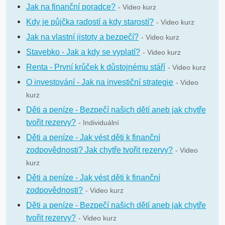
Jak na finanční poradce?
- Video kurz
Kdy je půjčka radostí a kdy starostí?
- Video kurz
Jak na vlastní jistoty a bezpečí?
- Video kurz
Stavebko - Jak a kdy se vyplatí?
- Video kurz
Renta - První krůček k důstojnému stáří
- Video kurz
O investování - Jak na investiční strategie
- Video
kurz
Děti a peníze - Bezpečí našich dětí aneb jak chytře
tvořit rezervy?
- Individuální
Děti a peníze - Jak vést děti k finanční
zodpovědnosti? Jak chytře tvořit rezervy?
- Video
kurz
Děti a peníze - Jak vést děti k finanční
zodpovědnosti?
- Video kurz
Děti a peníze - Bezpečí našich dětí aneb jak chytře
tvořit rezervy?
- Video kurz