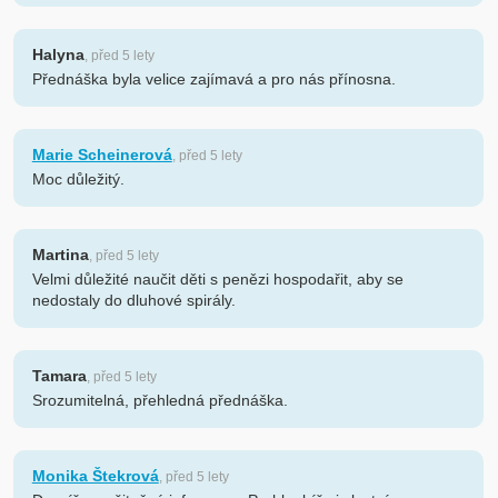
Halyna
, před 5 lety
Přednáška byla velice zajímavá a pro nás přínosna.
Marie Scheinerová
, před 5 lety
Moc důležitý.
Martina
, před 5 lety
Velmi důležité naučit děti s penězi hospodařit, aby se
nedostaly do dluhové spirály.
Tamara
, před 5 lety
Srozumitelná, přehledná přednáška.
Monika Štekrová
, před 5 lety