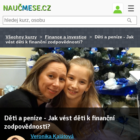
NAUČ
ME
SE.CZ
☰
Všechny kurzy
>
Finance a investice
>
Děti a peníze - Jak
vést děti k finanční zodpovědnosti?
Děti a peníze - Jak vést děti k finanční
zodpovědnosti?
Veronika Kalátová