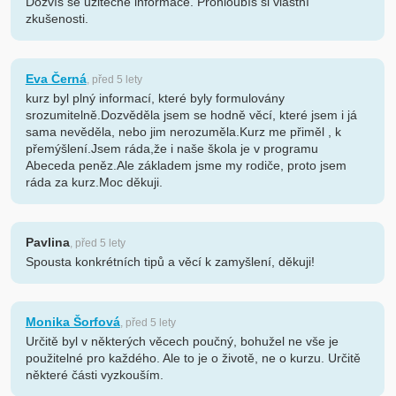
Dozvíš se užitečné informace. Prohloubíš si vlastní
zkušenosti.
Eva Černá
, před 5 lety
kurz byl plný informací, které byly formulovány
srozumitelně.Dozvěděla jsem se hodně věcí, které jsem i já
sama nevěděla, nebo jim nerozuměla.Kurz me přiměl , k
přemýšlení.Jsem ráda,že i naše škola je v programu
Abeceda peněz.Ale základem jsme my rodiče, proto jsem
ráda za kurz.Moc děkuji.
Pavlina
, před 5 lety
Spousta konkrétních tipů a věcí k zamyšlení, děkuji!
Monika Šorfová
, před 5 lety
Určitě byl v některých věcech poučný, bohužel ne vše je
použitelné pro každého. Ale to je o životě, ne o kurzu. Určitě
některé části vyzkouším.