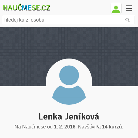
NAUČ
ME
SE.CZ
☰
Lenka Jeníková
Na Naučmese od
1. 2. 2016
. Navštívil/a
14 kurzů
.