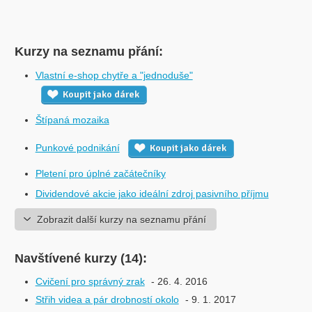
Kurzy na seznamu přání:
Vlastní e-shop chytře a "jednoduše"
Koupit jako dárek
Štípaná mozaika
Punkové podnikání
Koupit jako dárek
Pletení pro úplné začátečníky
Dividendové akcie jako ideální zdroj pasivního příjmu
Zobrazit další kurzy na seznamu přání
Navštívené kurzy (14):
Cvičení pro správný zrak
- 26. 4. 2016
Střih videa a pár drobností okolo
- 9. 1. 2017