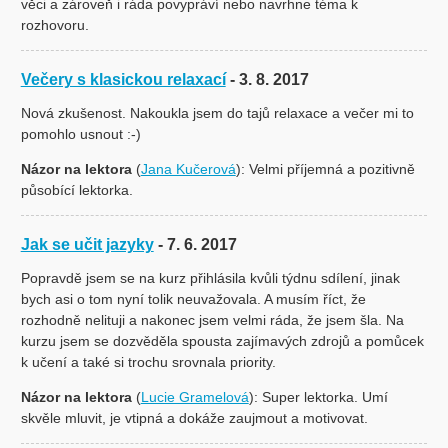
věci a zároveň i ráda povypráví nebo navrhne téma k
rozhovoru.
Večery s klasickou relaxací
- 3. 8. 2017
Nová zkušenost. Nakoukla jsem do tajů relaxace a večer mi to
pomohlo usnout :-)
Názor na lektora
(
Jana Kučerová
): Velmi příjemná a pozitivně
působící lektorka.
Jak se učit jazyky
- 7. 6. 2017
Popravdě jsem se na kurz přihlásila kvůli týdnu sdílení, jinak
bych asi o tom nyní tolik neuvažovala. A musím říct, že
rozhodně nelituji a nakonec jsem velmi ráda, že jsem šla. Na
kurzu jsem se dozvěděla spousta zajímavých zdrojů a pomůcek
k učení a také si trochu srovnala priority.
Názor na lektora
(
Lucie Gramelová
): Super lektorka. Umí
skvěle mluvit, je vtipná a dokáže zaujmout a motivovat.