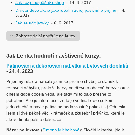
Jak rozjet úspěšný eshop
- 14. 3. 2017
Dividendové akcie jako ideální zdroj pasivního příjmu
- 4.
5. 2017
Jak se učit jazyky
- 6. 6. 2017
Zobrazit další navštívené kurzy
Jak Lenka hodnotí navštívené kurzy:
Patinování a dekorování nábytku a bytových doplňků
- 24. 4. 2023
Příjemný relax a naučila jsem se pro mě chybějící článek k
renovaci nábytku, protože barvy na dřevo a obecně barvy jsou v
dnešní době docela věda, ale tady mi to dalo přesně to
potřebné. A to je informace, že to je ve finále vše celkem
jednoduché a navíc patina se nedá vlastně pokazit :-) Odnesla
jsem si dvě pěkné věci - rámeček a zkušební prkýnko, které je
ale ve finále pěkná dekorace.
Názor na lektora
(
Simona Michalcová
): Skvělá lektorka, jde k