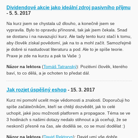
Dividendové akcie jako ideální zdroj pasivního příjmu
- 5. 5. 2017
Na kurz jsem se chystala už dlouho, a konečně jsem se
vypravila. Bylo to opravdu přínosné, tak jak jsem čekala. Snad
se dostanu i na navazující kurz. Ale tady tento kurz stačí k tomu,
aby člověk získal povědomí, jak na to a mohl začít. Samozřejmě
je dobré si nastudovat literaturu a pod. Ale to je spíše teorie.
Praxe je zde na kurzu a pak ta Vaše :)
Názor na lektora
(
Tomáš Tatranský
): Pozitivní člověk, kterého
baví, to co dělá, a je ochoten to předat dál.
Jak rozjet úspěšný eshop
- 15. 3. 2017
Kurz mi pomohl ucelit moje vědomosti a znalosti. Doporučuji ho
spíše začátečníkům, kteří se chtějí dozvědět, jak to celé
uchopit, jaké jsou možnosti platforem a propagace. Téma se ve
3 hodinách s našimi dotazy nedalo stihnout a já oceňuji, že se
neskončí přesně na čas, ale dodělá se, co se musí dodělat :)
Názor na lektora
(
David Rektorys
): David umí vše dobře