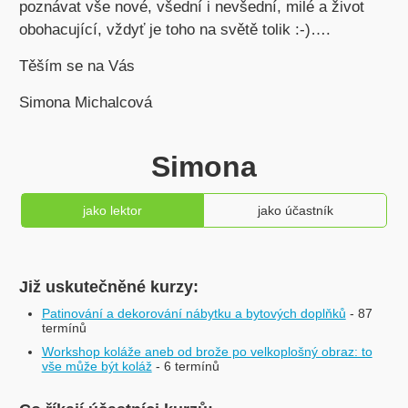
poznávat vše nové, všední i nevšední, milé a život
obohacující, vždyť je toho na světě tolik :-)….
Těším se na Vás
Simona Michalcová
Simona
jako lektor
jako účastník
Již uskutečněné kurzy:
Patinování a dekorování nábytku a bytových doplňků
- 87
termínů
Workshop koláže aneb od brože po velkoplošný obraz: to
vše může být koláž
- 6 termínů