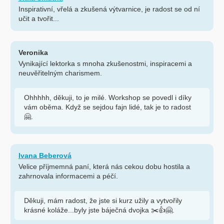
Inspirativní, vřelá a zkušená výtvarnice, je radost se od ní
učit a tvořit...
Veronika
Vynikající lektorka s mnoha zkušenostmi, inspiracemi a
neuvěřitelným charismem.
Ohhhhh, děkuji, to je milé. Workshop se povedl i díky
vám oběma. Když se sejdou fajn lidé, tak je to radost
🤗.
Ivana Beberová
Velice příjmemná paní, která nás cekou dobu hostila a
zahrnovala informacemi a péčí.
Děkuji, mám radost, že jste si kurz užily a vytvořily
krásné koláže...byly jste báječná dvojka ✂️👍🤗.