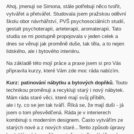
Ahoj, jmenuji se Simona, stále potřebuji něco tvořit,
vytvářet a přetvářet. Studovala jsem pražskou oděvní
školu obor návrhářství, PVŠ psychosociálních studií,
gestalt psychoterapii, arteterapii, aromaterapii. Tato
studia se mi postupně propojovala v jeden celek a
dnes se věnuji jak proměně duše, tak těla, a to nejen
lidského, ale i bytového interiéru.
Na základě této mojí práce a praxe jsem si pro Vás
připravila kurzy, které Vám zde moc ráda nabízím.
Kurz: patinování nábytku a bytových dopňků.
Touto
technikou proměnuji a recykluji starý i nový nábytek.
Mám ráda staré věci, které mají svůj příběh,
ale i ty, co se jen tak tváří. Říká se, že mají duši - já
jsem o tom přesvědčená. Ráda je v interierech
kombinuji s moderním designem. Často vytvářím ze
starých nové a z nových staré...Tento způsob úpravy