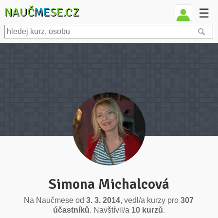
NAUČ
ME
SE.CZ
☰
Simona Michalcová
Na Naučmese od
3. 3. 2014
, vedl/a kurzy pro
307
účastníků
. Navštívil/a
10 kurzů
.