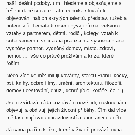
naší ideální podoby, tím i hledáme a objasňujeme si
řešení dané situace. Tato technika slouží i k
objevování našich skrytých talentů, představ, tužeb a
potenciálů. Témata k řešení bývají různá, většinou:
vztahy s partnerem, dětmi, rodiči, kolegy, vztah k
sobě samému, současná práce a má vysněná práce,
vysněný partner, vysněný domov, místo, zdraví,
nemoc ... vše co právě prožívám a krize, které
řeším.
Něco více ke mě: miluji kavárny, starou Prahu, kočky,
psi, knihy, dobré filmy, umění, architekturu, filozofii,
domov i cestování, chůzi, dobré jídlo, koláče, čaj :-)...
Jsem zvídavá, ráda poznávám nové lidi, naslouchám,
objevuji a obdivuji jejich životní příběhy. Čím dál více
mě fascinují svou opravdovostí a spontaneitou děti.
Já sama patřím k těm, které v životě provází touha