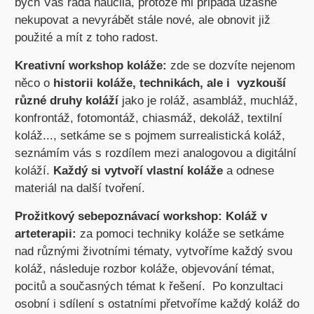
bych Vás ráda naučila, protože mi připadá úžasné
nekupovat a nevyrábět stále nové, ale obnovit již
použité a mít z toho radost.
Kreativní workshop koláže:
zde se dozvíte nejenom
něco o
historii koláže, technikách, ale i vyzkouší
různé druhy koláží
jako je roláž, asambláž, muchláž,
konfrontáž, fotomontáž, chiasmáž, dekoláž, textilní
koláž..., setkáme se s pojmem surrealistická koláž,
seznámím vás s rozdílem mezi analogovou a digitální
koláží.
Každý si vytvoří vlastní koláže
a odnese
materiál na další tvoření.
Prožitkový sebepoznávací workshop: Koláž v
arteterapii:
za pomoci techniky koláže se setkáme
nad různými životními tématy, vytvoříme každý svou
koláž, následuje rozbor koláže, objevování témat,
pocitů a současných témat k řešení. Po konzultaci
osobní i sdílení s ostatními přetvoříme každý koláž do