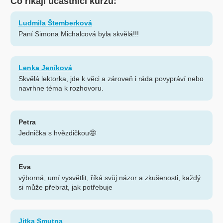
Co říkají účastníci kurzů:
Ludmila Štemberková
Paní Simona Michalcová byla skvělá!!!
Lenka Jeníková
Skvělá lektorka, jde k věci a zároveň i ráda povypráví nebo
navrhne téma k rozhovoru.
Petra
Jednička s hvězdičkou🤩
Eva
výborná, umí vysvětlit, říká svůj názor a zkušenosti, každý
si může přebrat, jak potřebuje
Jitka Smutna