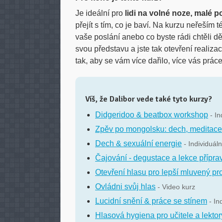
Je ideální pro
lidi na volné noze, malé 
přejít s tím, co je baví. Na kurzu neřeším 
vaše poslání anebo co byste rádi chtěli d
svou představu a jste tak otevření realiza
tak, aby se vám více dařilo, více vás prá
Víš, že Dalibor vede také tyto kurzy?
Didgeridoo & beatbox workshop
- In
Zpěv po mongolsku: dech, meditace 
Dech & sexuální energie
- Individuáln
Čajování - degustace a lekce příprav
Otevření hlasu pro lepší mluvený pr
Ovládni svůj hlas
- Video kurz
Lucidní snění & práce se stínem
- In
Hlasová hygiena pro učitele a lektor