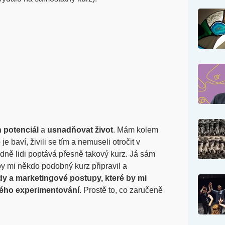
h potenciál
a
usnadňovat život
. Mám kolem
 je baví, živili se tím a nemuseli otročit v
ně lidi poptává přesně takový kurz. Já sám
by mi někdo podobný kurz připravil a
dy a marketingové postupy, které by mi
ahého experimentování
. Prostě to, co zaručeně