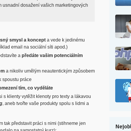
vám usnadní dosažení vašich marketingových
asný smysl a koncept
a vede k jedinému
klad email na sociální síti apod.)
edstavíte a
předáte vašim potenciálním
em
a nikoliv umělým neautentickým způsobem
ak spoustu práce
omezení tím, co vyděláte
 s klienty vytěžit klenoty pro texty a lákavou
g
, aneb tvořte vaše produkty spolu s lidmi a
tak představit práci s nimi (stihneme jen
Nejobl
vydalo na samostatný kurz):