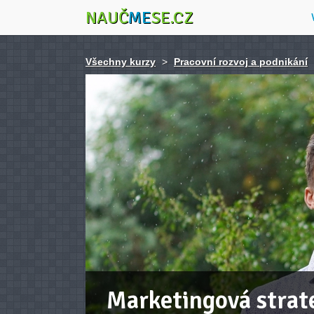
NAUČ
ME
SE.CZ
Všechny kurzy
>
Pracovní rozvoj a podnikání
Marketingová strate