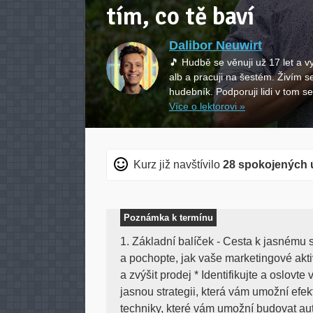
tím, co tě baví
Dalibor Neuwirt
🎵 Hudbě se věnuji už 17 let a 
alb a pracuji na šestém. Živím se
hudebník. Podporuji lidi v tom s
Více o lektorovi »
Kurz již navštívilo
28 spokojených 
Poznámka k termínu
1. Základní balíček - Cesta k jasnému
a pochopte, jak vaše marketingové akti
a zvýšit prodej * Identifikujte a oslovte
jasnou strategii, která vám umožní efe
techniky, které vám umožní budovat au