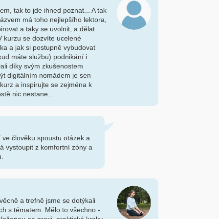
em, tak to jde ihned poznat... A tak
 názvem má toho nejlepšího lektora,
rovat a taky se uvolnit, a dělat
 kurzu se dozvíte ucelené
ka a jak si postupně vybudovat
okud máte službu) podnikání i
Dali díky svým zkušenostem
být digitálním nomádem je sen
 kurz a inspirujte se zejména k
stě nic nestane...
í ve člověku spoustu otázek a
 vystoupit z komfortní zóny a
u.
, věcně a trefně jsme se dotýkali
ch s tématem. Mělo to všechno -