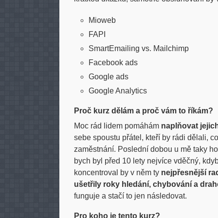
Mioweb
FAPI
SmartEmailing vs. Mailchimp
Facebook ads
Google ads
Google Analytics
Proč kurz dělám a proč vám to říkám?
Moc rád lidem pomáhám
naplňovat jejic
sebe spoustu přátel, kteří by rádi dělali, co
zaměstnání. Poslední dobou u mě taky hod
bych byl před 10 lety nejvíce vděčný, kdy
koncentroval by v něm ty
nejpřesnější ra
ušetřily roky hledání, chybování a dr
funguje a stačí to jen následovat.
Pro koho je tento kurz?