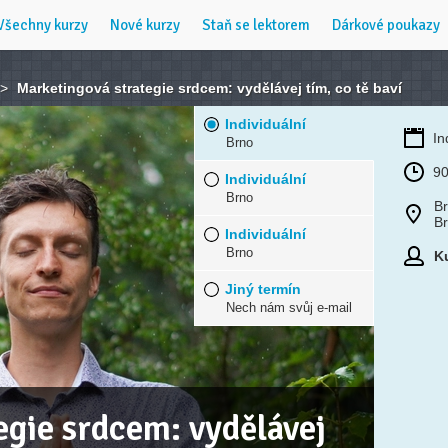
Všechny kurzy
Nové kurzy
Staň se lektorem
Dárkové poukazy
>
Marketingová strategie srdcem: vydělávej tím, co tě baví
Individuální
In
Brno
90
Individuální
Brno
Br
B
Individuální
Brno
Ku
Jiný termín
Nech nám svůj e-mail
gie srdcem: vydělávej