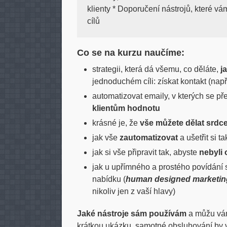
klienty * Doporučení nástrojů, které 
cílů
Co se na kurzu naučíme:
strategii, která dá všemu, co děláte,
j
jednoduchém cíli: získat kontakt (napří
automatizovat emaily, v kterých se př
klientům hodnotu
krásné je, že
vše můžete dělat srdc
jak vše
zautomatizovat
a ušetřit si t
jak si vše připravit tak, abyste
nebyli 
jak u upřímného a prostého povídání si
nabídku (
human designed marketin
nikoliv jen z vaší hlavy)
Jaké nástroje sám používám
a můžu vám 
krátkou ukázku, samotné obsluhování by 