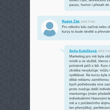
sdílecí část, teoretickou z
pauzu, humor i přesah do
Radek Žák
, před 3 lety
Pro někoho kdo začíná nebo ch
kurzy to bude skvělé a převrat
Soňa Kubíčková
, před 3 le
Marketing pro mě byla obl
místě a ve službě, kterou 
primárně péči o lidi. Kurz 
zkrátka nevylučuje: můžu tu
vydělávat. Na kurzu byla 
dělat reklamu zaměřenou 
bych potřebovala více zas
proto zvažuju další indivi
mentoringu (mám předešlo
individuálními hlasovými l
mě a z počátečního dojmu 
ten přemýšlivý, perfekcioni