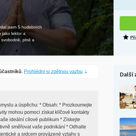
vydal jsem 5 hudebních
 jako lektor a
Př
e svobodně, plně a
účastníků
.
Prohlédni si zpětnou vazbu
⇣
Další 
 smyslu a úspěchu: * Obsah: * Prozkoumejte
vity mohou pomoci získat klíčové kontakty
 vaše ideální cílové publikum * Získejte
ktivně směřovat vaše podnikání * Odhalte
tentické a srdcem provázené vztahy s