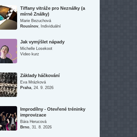
Tiffany vitráže pro Neználky (a
mírné Ználky)
Marie Bezuchová
,
Rousínov
Individuální
Jak vymýšlet nápady
Michelle Losekoot
Video kurz
Základy háčkování
Eva Mrázková
,
Praha
24. 9. 2026
Improdílny - Otevřené tréninky
improvizace
Bára Herucová
,
Brno
31. 8. 2026