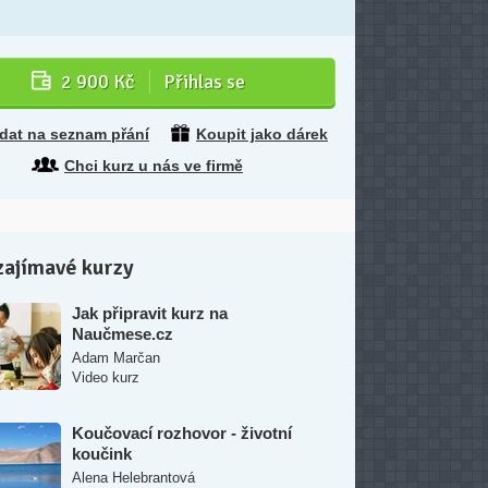
2 900 Kč
Přihlas se
idat na seznam přání
Koupit jako dárek
Chci kurz u nás ve firmě
zajímavé kurzy
Jak připravit kurz na
Naučmese.cz
Adam Marčan
Video kurz
Koučovací rozhovor - životní
koučink
Alena Helebrantová