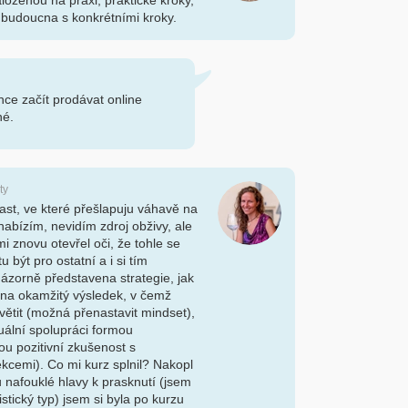
aloženou na praxi, praktické kroky,
 budoucna s konkrétními kroky.
ce začít prodávat online
né.
ty
ast, ve které přešlapuju váhavě na
nabízím, nevidím zdroj obživy, ale
mi znovu otevřel oči, že tohle se
 být pro ostatní a i si tím
názorně představena strategie, jak
na okamžitý výsledek, v čemž
větit (možná přenastavit mindset),
duální spolupráci formou
u pozitivní zkušenost s
ekcemi). Co mi kurz splnil? Nakopl
nafouklé hlavy k prasknutí (jsem
stický typ) jsem si byla po kurzu