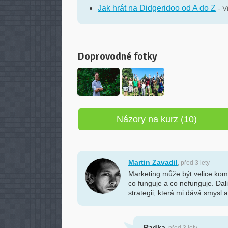
Jak hrát na Didgeridoo od A do Z
- V
Doprovodné fotky
Názory na kurz (10)
Martin Zavadil
, před 3 lety
Marketing může být velice kom
co funguje a co nefunguje. Dali
strategii, která mi dává smysl 
Radka