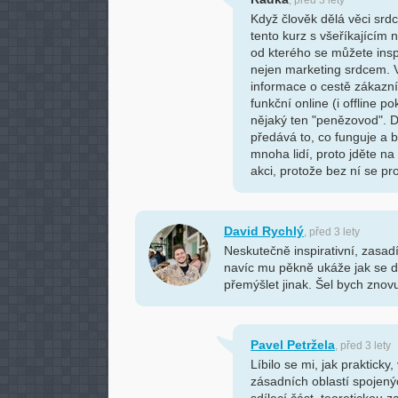
, před 3 lety
Když člověk dělá věci srdc
tento kurz s všeříkajícím
od kterého se můžete inspi
nejen marketing srdcem. V
informace o cestě zákazní
funkční online (i offline p
nějaký ten "penězovod". 
předává to, co funguje a 
mnoha lidí, proto jděte na
akci, protože bez ní se pro
David Rychlý
, před 3 lety
Neskutečně inspirativní, zasad
navíc mu pěkně ukáže jak se dá
přemýšlet jinak. Šel bych znov
Pavel Petržela
, před 3 lety
Líbilo se mi, jak prakticky
zásadních oblastí spojený