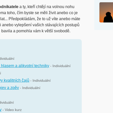
podnikatele
a ty, kteří chtějí na volnou nohu
téma toho, čím byste se měli živit anebo co je
ělat... Předpokládám, že to už víte anebo máte
ci anebo vylepšení vašich stávajících postupů
ce bavila a pomohla vám k větší svobodě.
dividuální
hlasem a alikvotní techniky
- Individuální
í
y kvalitních čajů
- Individuální
ojev a zpěv
- Individuální
dividuální
y
- Video kurz