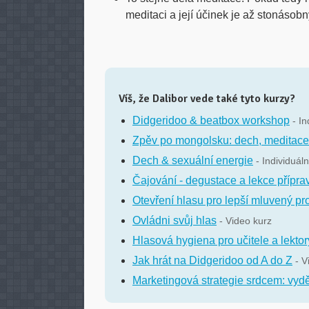
meditaci a její účinek je až stonásobn
Víš, že Dalibor vede také tyto kurzy?
Didgeridoo & beatbox workshop
- In
Zpěv po mongolsku: dech, meditace 
Dech & sexuální energie
- Individuáln
Čajování - degustace a lekce příprav
Otevření hlasu pro lepší mluvený pr
Ovládni svůj hlas
- Video kurz
Hlasová hygiena pro učitele a lektor
Jak hrát na Didgeridoo od A do Z
- V
Marketingová strategie srdcem: vyděl