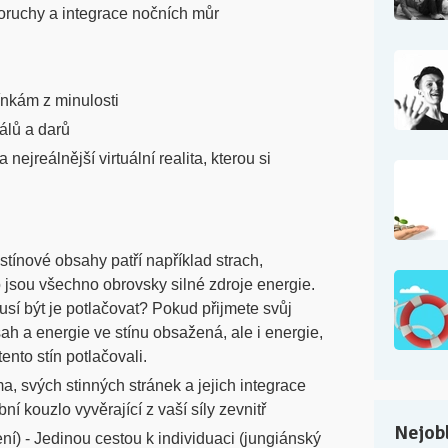
oruchy a integrace nočních můr
ínkám z minulosti
álů a darů
 nejreálnější virtuální realita, kterou si
stínové obsahy patří například strach,
o jsou všechno obrovsky silné zdroje energie.
usí být je potlačovat? Pokud přijmete svůj
ah a energie ve stínu obsažená, ale i energie,
tento stín potlačovali.
, svých stinných stránek a jejich integrace
ní kouzlo vyvěrající z vaší síly zevnitř
Nejobl
ní) - Jedinou cestou k individuaci (jungiánský