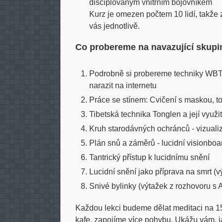
disciplovaným vnitřním bojovníkem
Kurz je omezen počtem 10 lidí, takže 
vás jednotlivě.
Co probereme na navazující skupi
Podrobně si probereme techniky WBT
narazit na internetu
Práce se stínem: Cvičení s maskou, to
Tibetská technika Tonglen a její využit
Kruh starodávných ochránců - vizualiz
Plán snů a záměrů - lucidní visionbo
Tantrický přístup k lucidnímu snění
Lucidní snění jako příprava na smrt (
Snivé bylinky (výtažek z rozhovoru s
Každou lekci budeme dělat meditaci na 1
kafe, zapojíme více pohybu. Ukážu vám, j