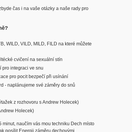
zbyde čas i na vaše otázky a naše rady pro
ně?
B, WILD, VILD, MILD, FILD na které můžete
ltécké cvičení na sexuální stín
í pro integraci ve snu
ace pro pocit bezpečí při usínání
ard - naplánujeme své záměry do snů
výtažek z rozhovoru s Andrew Holecek)
 Andrew Holecek)
5 minut, naučím vás mou techniku Dech místo
ak posílit Energii záměru dechovými