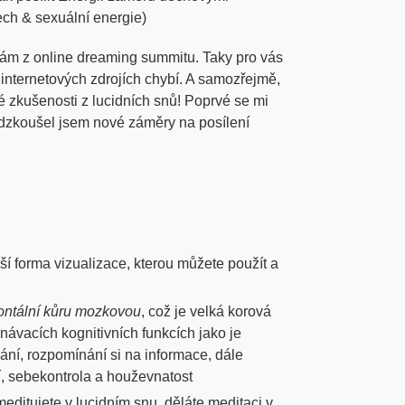
ch & sexuální energie)
ám z online dreaming summitu. Taky pro vás
 internetových zdrojích chybí. A samozřejmě,
é zkušenosti z lucidních snů! Poprvé se mi
, odzkoušel jsem nové záměry na posílení
ější forma vizualizace, kterou můžete použít a
rontální kůru mozkovou
, což je velká korová
znávacích kognitivních funkcích jako je
ní, rozpomínání si na informace, dále
, sebekontrola a houževnatost
editujete v lucidním snu, děláte meditaci v