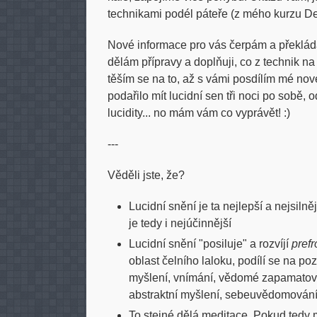
technikami podél páteře (z mého kurzu De
Nové informace pro vás čerpám a překlád
dělám přípravy a doplňuji, co z technik na
těším se na to, až s vámi posdílím mé nov
podařilo mít lucidní sen tři noci po sobě
lucidity... no mám vám co vyprávět! :)
---
Věděli jste, že?
Lucidní snění je ta nejlepší a nejsiln
je tedy i nejúčinnější
Lucidní snění "posiluje" a rozvíjí
pref
oblast čelního laloku, podílí se na po
myšlení, vnímání, vědomé zapamatová
abstraktní myšlení, sebeuvědomování
To stejné dělá meditace. Pokud tedy m