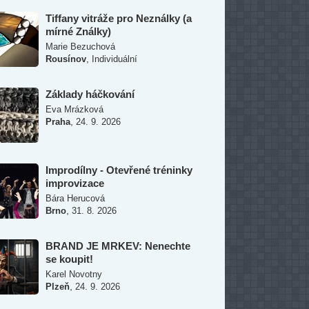
Tiffany vitráže pro Neználky (a
mírné Ználky)
Marie Bezuchová
,
Rousínov
Individuální
Základy háčkování
Eva Mrázková
,
Praha
24. 9. 2026
Improdílny - Otevřené tréninky
improvizace
Bára Herucová
,
Brno
31. 8. 2026
BRAND JE MRKEV: Nenechte
se koupit!
Karel Novotny
,
Plzeň
24. 9. 2026