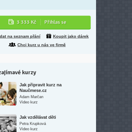
3 333 Kč
Přihlas se
idat na seznam přání
Koupit jako dárek
Chci kurz u nás ve firmě
zajímavé kurzy
Jak připravit kurz na
Naučmese.cz
Adam Marčan
Video kurz
Jak vzdělávat děti
Petra Krupková
Video kurz