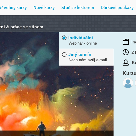
Všechny kurzy
Nové kurzy
Staň se lektorem
Dárkové poukazy
ění & práce se stínem
Individuální
In
Webinář - online
2 
Jiný termín
Nech nám svůj e-mail
Ku
Kurzu 