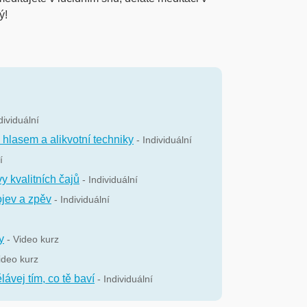
ý!
dividuální
hlasem a alikvotní techniky
- Individuální
í
y kvalitních čajů
- Individuální
ojev a zpěv
- Individuální
y
- Video kurz
ideo kurz
ávej tím, co tě baví
- Individuální