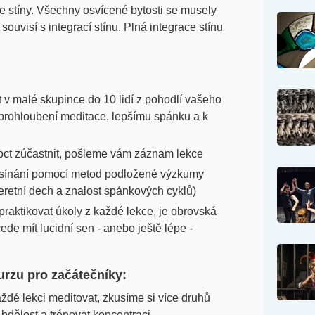
se stíny. Všechny osvícené bytosti se musely
souvisí s integrací stínu. Plná integrace stínu
v malé skupince do 10 lidí z pohodlí vašeho
 prohloubení meditace, lepšímu spánku a k
ct zúčastnit, pošleme vám záznam lekce
 usínání pomocí metod podložené výzkumy
eretní dech a znalost spánkových cyklů)
raktikovat úkoly z každé lekce, je obrovská
e mít lucidní sen - anebo ještě lépe -
rzu pro začátečníky:
dé lekci meditovat, zkusíme si více druhů
bdělost a trénovat koncentraci