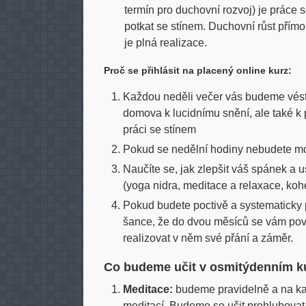
termín pro duchovní rozvoj) je práce 
potkat se stínem. Duchovní růst přímo 
je plná realizace.
Proč se přihlásit na placený online kurz:
Každou neděli večer vás budeme vést 
domova k lucidnímu snění, ale také k
práci se stínem
Pokud se nedělní hodiny nebudete mo
Naučíte se, jak zlepšit váš spánek a
(yoga nidra, meditace a relaxace, koh
Pokud budete poctivě a systematicky p
šance, že do dvou měsíců se vám poved
realizovat v něm své přání a záměr.
Co budeme učit v osmitýdenním ku
Meditace:
budeme pravidelně a na kaž
meditací. Budeme se učit prohlubovat 