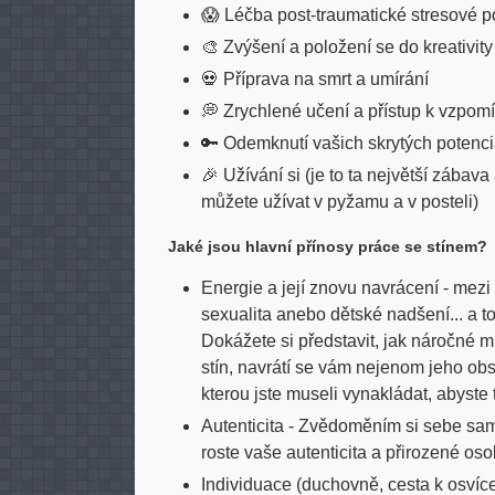
😱 Léčba post-traumatické stresové p
🎨 Zvýšení a položení se do kreativity
💀 Příprava na smrt a umírání
💭 Zrychlené učení a přístup k vzpom
🔑 Odemknutí vašich skrytých potenci
🎉 Užívání si (je to ta největší zábava a
můžete užívat v pyžamu a v posteli)
Jaké jsou hlavní přínosy práce se stínem?
Energie a její znovu navrácení - mezi 
sexualita anebo dětské nadšení... a t
Dokážete si představit, jak náročné m
stín, navrátí se vám nejenom jeho obs
kterou jste museli vynakládat, abyste 
Autenticita - Zvědoměním si sebe sama
roste vaše autenticita a přirozené osob
Individuace (duchovně, cesta k osvíce