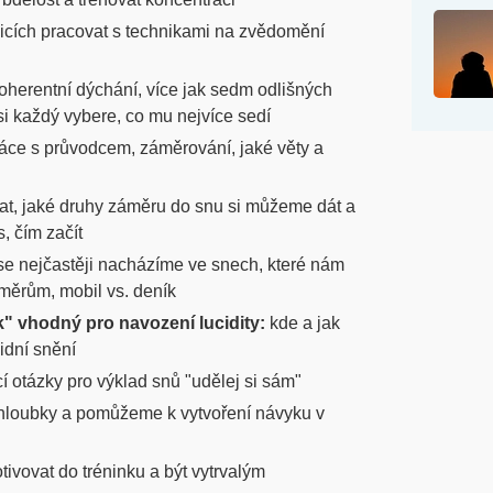
icích pracovat s technikami na zvědomění
oherentní dýchání, více jak sedm odlišných
si každý vybere, co mu nejvíce sedí
áce s průvodcem, záměrování, jaké věty a
vat, jaké druhy záměru do snu si můžeme dát a
, čím začít
se nejčastěji nacházíme ve snech, které nám
ěrům, mobil vs. deník
k" vhodný pro navození lucidity:
kde a jak
cidní snění
 otázky pro výklad snů "udělej si sám"
hloubky a pomůžeme k vytvoření návyku v
otivovat do tréninku a být vytrvalým