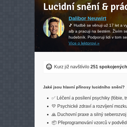
Lucidní snění & prá
Dalibor Neuwirt
🎵 Hudbě se věnuji už 17 let a 
alb a pracuji na šestém. Živím se
hudebník. Podporuji lidi v tom s
Více o lektorovi »
Kurz již navštívilo
251 spokojených
Jaké jsou hlavní přínosy lucidního snění?
✅ Léčení a posílení psychiky (fóbie, t
💛 Psychické zdraví a rozvíjení mozk
🙏 Duchovní praxe a silný seberozvoj 
📦 Přeprogramování vzorců v podvě