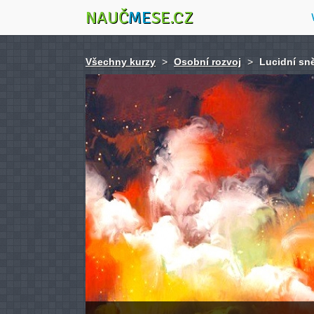
NAUČ
ME
SE.CZ
Všechny kurzy
>
Osobní rozvoj
>
Lucidní sn