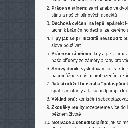
Práce se stínem:
sami anebo ve dvoj
stínu a našich stínových aspektů
Dechová cvičení na lepší spánek:
k
technik bráničního dechu, ze kterého 
Tipy jak se při luciditě nevzbudit:
pr
slova používat
Práce se záměrem:
kdy a jak afirmo
naše příběhy ze záměry a rady pro vás
Snový deník:
vysledování kulis, kde 
napomůžou k našim probuzením a zám
Jak si udržet bdělost a "polospáne
spát, stimulanty a látky podporující lu
Výklad snů:
konkrétní sebedotazovací
Zkoušky reality
rozebereme více do 
běžném životě
Motivace a sebedisciplína
: jak se m