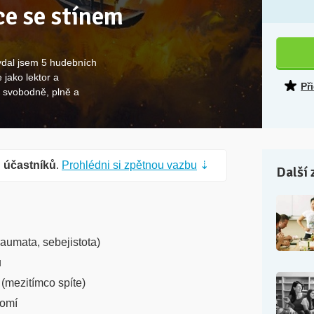
ce se stínem
vydal jsem 5 hudebních
 jako lektor a
Př
e svobodně, plně a
 účastníků
.
Prohlédni si zpětnou vazbu
⇣
Další 
raumata, sebejistota)
u
(mezitímco spíte)
domí