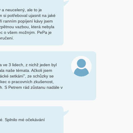
a neucelený, ale to je
 si potřeboval ujasnit na jaké
ři ranním popíjení kávy jsem
pětnou vazbou, která nebyla
kec o všem možným. PePa je
oručení.
ve 3 lidech, z nichž jeden byl
ala naše témata. Ačkoli jsem
ťácké setkání", ze schůzky se
okec o pracovních zkušenost,
ích. S Petrem rád zůstanu nadále v
dé. Splnilo mé očekávání