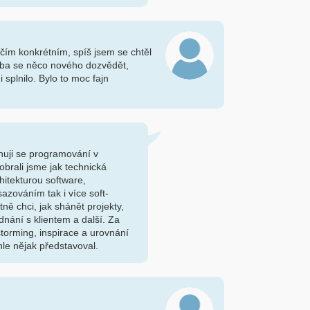
ičím konkrétním, spíš jsem se chtěl
řeba se něco nového dozvědět,
 splnilo. Bylo to moc fajn
nuji se programování v
robrali jsme jak technická
chitekturou software,
sazováním tak i více soft-
stně chci, jak shánět projekty,
ednání s klientem a další. Za
storming, inspirace a urovnání
hle nějak představoval.