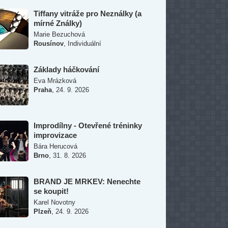
Tiffany vitráže pro Neználky (a
mírné Ználky)
Marie Bezuchová
,
Rousínov
Individuální
Základy háčkování
Eva Mrázková
,
Praha
24. 9. 2026
Improdílny - Otevřené tréninky
improvizace
Bára Herucová
,
Brno
31. 8. 2026
BRAND JE MRKEV: Nenechte
se koupit!
Karel Novotny
,
Plzeň
24. 9. 2026