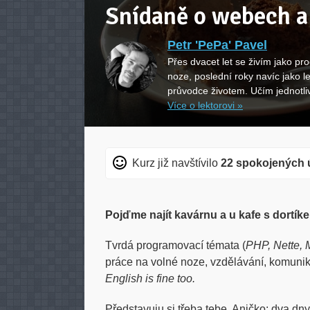
Snídaně o webech a
Petr 'PePa' Pavel
Přes dvacet let se živím jako pr
noze, poslední roky navíc jako le
průvodce životem. Učím jednotliv
Více o lektorovi »
Kurz již navštívilo
22 spokojených 
Pojďme najít kavárnu a u kafe s dortíke
Tvrdá programovací témata (
PHP, Nette,
práce na volné noze, vzdělávání, komunik
English is fine too.
Představuju si třeba tebe, Aničko: dva dn