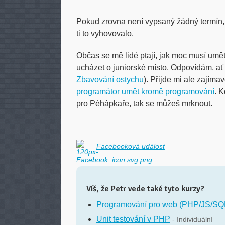
Pokud zrovna není vypsaný žádný termín
ti to vyhovovalo.
Občas se mě lidé ptají, jak moc musí umě
ucházet o juniorské místo. Odpovídám, ať 
Zbavování ostychu
). Přijde mi ale zajímav
programátor umět kromě programování
. 
pro Péhápkaře, tak se můžeš mrknout.
Facebooková událost
Víš, že Petr vede také tyto kurzy?
Programování pro web (PHP/JS/SQ
Unit testování v PHP
- Individuální