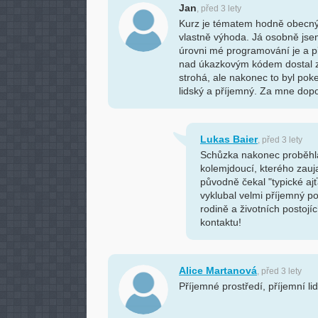
Jan
, před 3 lety
Kurz je tématem hodně obecný 
vlastně výhoda. Já osobně jsem
úrovni mé programování je a p
nad úkazkovým kódem dostal z
strohá, ale nakonec to byl po
lidský a příjemný. Za mne dop
Lukas Baier
, před 3 lety
Schůzka nakonec proběhla 
kolemjdoucí, kterého zauj
původně čekal "typické aj
vyklubal velmi příjemný p
rodině a životních postoj
kontaktu!
Alice Martanová
, před 3 lety
Příjemné prostředí, příjemní li