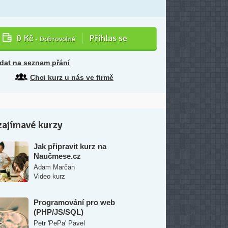
0 Kč
Přihlas se
- Dobrovolné
idat na seznam přání
Chci kurz u nás ve firmě
zajímavé kurzy
Jak připravit kurz na
Naučmese.cz
Adam Marčan
Video kurz
Programování pro web
(PHP/JS/SQL)
Petr 'PePa' Pavel