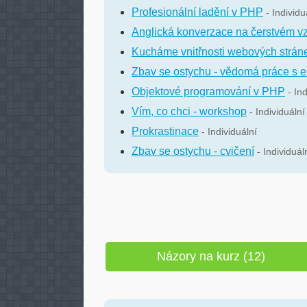
Profesionální ladění v PHP
- Individu
Anglická konverzace na čerstvém v
Kucháme vnitřnosti webových strán
Zbav se ostychu - vědomá práce s
Objektové programování v PHP
- In
Vím, co chci - workshop
- Individuální
Prokrastinace
- Individuální
Zbav se ostychu - cvičení
- Individuál
Názory na kurz (12)