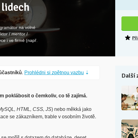
 lidech
ogramátor na volné
ktor / mentor /
Př
ce i ve firmě (např.
účastníků
.
Prohlédni si zpětnou vazbu
⇣
Další 
m poklábosit o čemkoliv, co tě zajímá.
 MySQL, HTML, CSS, JS
) nebo měkká jako
ace se zákazníkem, trable v osobním životě.
y se moříš s dotazem do databáze, deset