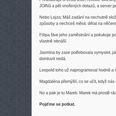
JOINů a pět vnořených dotazů, a server po
Nebo Lojza: Máš zadání na nechutně složi
způsoby a nechceš měsíc dělat na něčem,
Filipa štve jeho zaměstnání a pokukuje p
vlastně obnáší.
Jasmína by zase potřebovala vymyslet, ja
domluvit nedá.
Leopold toho už naprogramoval hodně a r
Magdaléna přemýšlí, co se učit, když nás 
No a pak je tu Marek. Marek má prostě rád
Pojďme se potkat.