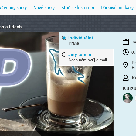
Všechny kurzy
Nové kurzy
Staň se lektorem
Dárkové poukazy
h a lidech
Individuální
In
Praha
0,
Jiný termín
Nech nám svůj e-mail
Pr
P
Ku
Kurzu 