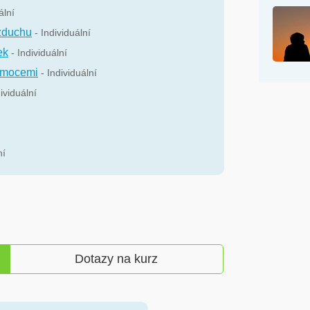
ální
zduchu
- Individuální
ek
- Individuální
 emocemi
- Individuální
dividuální
ní
Dotazy na kurz