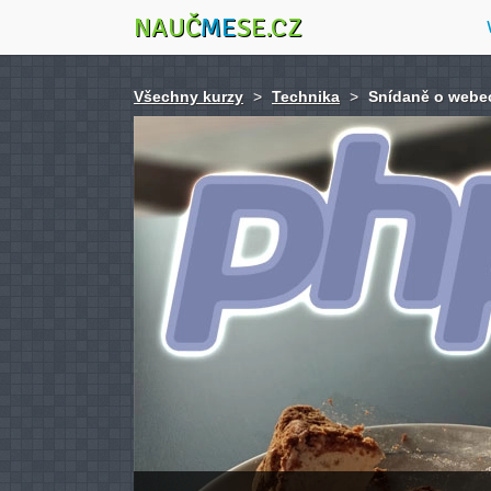
NAUČ
ME
SE.CZ
Všechny kurzy
>
Technika
>
Snídaně o webec