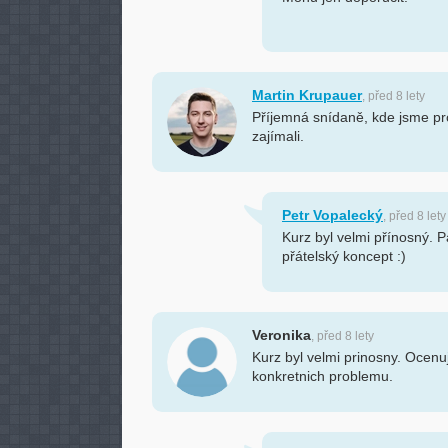
Martin Krupauer
, před 8 lety
Příjemná snídaně, kde jsme pro
zajímali.
Petr Vopalecký
, před 8 lety
Kurz byl velmi přínosný. P
přátelský koncept :)
Veronika
, před 8 lety
Kurz byl velmi prinosny. Ocenuji
konkretnich problemu.