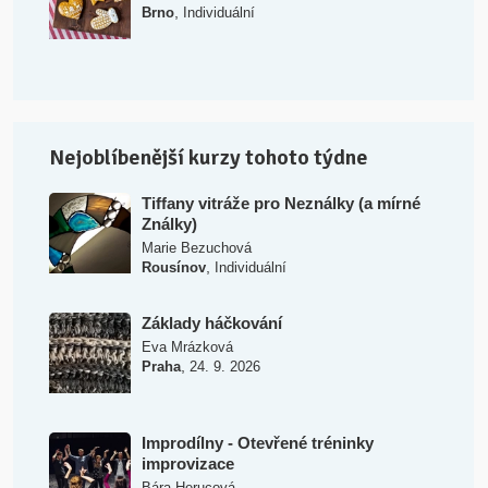
,
Brno
Individuální
Nejoblíbenější kurzy tohoto týdne
Tiffany vitráže pro Neználky (a mírné
Ználky)
Marie Bezuchová
,
Rousínov
Individuální
Základy háčkování
Eva Mrázková
,
Praha
24. 9. 2026
Improdílny - Otevřené tréninky
improvizace
Bára Herucová