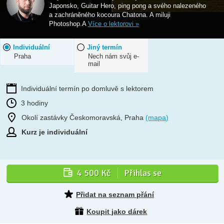
Japonsko, Guitar Hero, ping pong a svého nalezeného
a zachráněného kocoura Chatona. A miluji
Photoshop.A
Více o lektorovi »
Individuální
Jiný termín
Praha
Nech nám svůj e-
mail
Individuální termín po domluvě s lektorem
3 hodiny
Okolí zastávky Českomoravská, Praha
(mapa)
Kurz je individuální
4 500 Kč
Přihlas se
Přidat na seznam přání
Koupit jako dárek