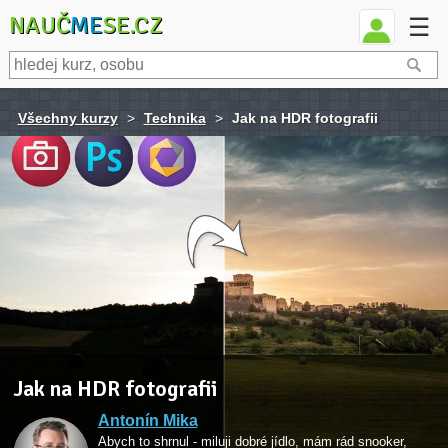
NAUČ
ME
SE.CZ
☰
Všechny kurzy
>
Technika
>
Jak na HDR fotografii
Jak na HDR fotografii
Antonín Mika
Abych to shrnul - miluji dobré jídlo, mám rád snooker,