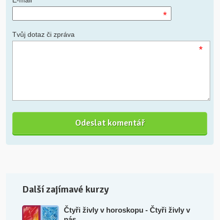
E-mail
*
Tvůj dotaz či zpráva
*
Další zajímavé kurzy
Čtyři živly v horoskopu - Čtyři živly v
nás