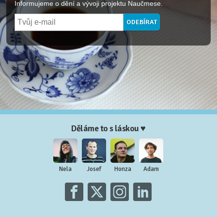
Informujeme o dění a vývoji projektu Naučmese.
Děláme to s láskou ♥
Nela
Josef
Honza
Adam