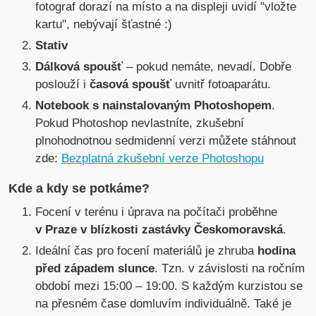
fotograf dorazí na místo a na displeji uvidí "vložte
kartu", nebývají šťastné :)
Stativ
Dálková spoušť
– pokud nemáte, nevadí. Dobře
poslouží i
časová spoušť
uvnitř fotoaparátu.
Notebook s nainstalovaným Photoshopem
.
Pokud Photoshop nevlastníte, zkušební
plnohodnotnou sedmidenní verzi můžete stáhnout
zde:
Bezplatná zkušební verze Photoshopu
Kde a kdy se potkáme?
Focení v terénu i úprava na počítači proběhne
v Praze v blízkosti zastávky Českomoravská
.
Ideální čas pro focení materiálů je zhruba
hodina
před západem slunce
. Tzn. v závislosti na ročním
období mezi 15:00 – 19:00. S každým kurzistou se
na přesném čase domluvím individuálně. Také je