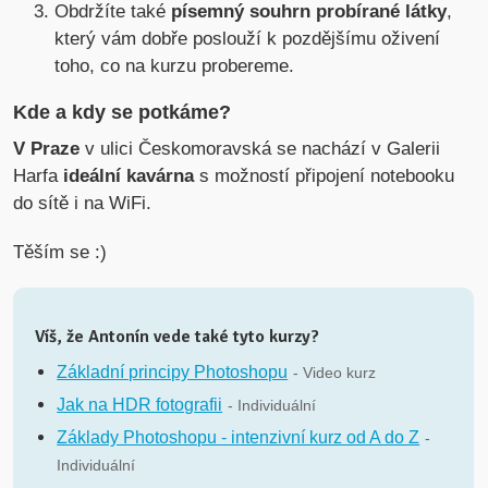
Obdržíte také
písemný souhrn probírané látky
,
který vám dobře poslouží k pozdějšímu oživení
toho, co na kurzu probereme.
Kde a kdy se potkáme?
V Praze
v ulici Českomoravská se nachází v Galerii
Harfa
ideální kavárna
s možností připojení notebooku
do sítě i na WiFi.
Těším se :)
Víš, že Antonín vede také tyto kurzy?
Základní principy Photoshopu
- Video kurz
Jak na HDR fotografii
- Individuální
Základy Photoshopu - intenzivní kurz od A do Z
-
Individuální