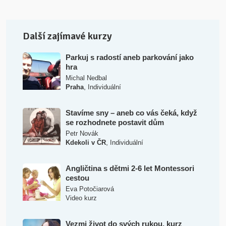
Další zajímavé kurzy
Parkuj s radostí aneb parkování jako
hra
Michal Nedbal
,
Praha
Individuální
Stavíme sny – aneb co vás čeká, když
se rozhodnete postavit dům
Petr Novák
,
Kdekoli v ČR
Individuální
Angličtina s dětmi 2-6 let Montessori
cestou
Eva Potočiarová
Video kurz
Vezmi život do svých rukou, kurz