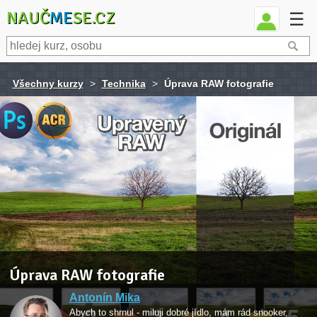
NAUČ
ME
SE.CZ
☰
Všechny kurzy
>
Technika
>
Úprava RAW fotografie
Úprava RAW fotografie
Antonín Mika
Abych to shrnul - miluji dobré jídlo, mám rád snooker,