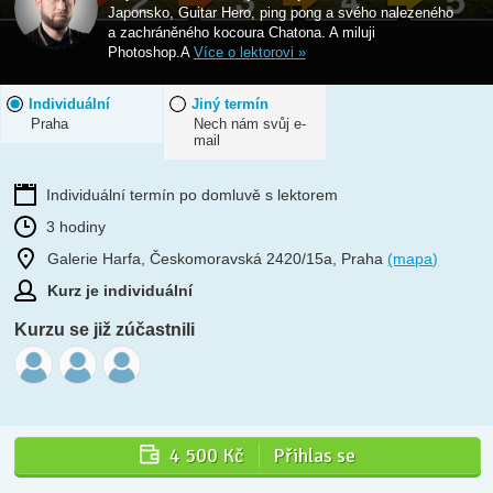
Japonsko, Guitar Hero, ping pong a svého nalezeného
a zachráněného kocoura Chatona. A miluji
Photoshop.A
Více o lektorovi »
Individuální
Jiný termín
Praha
Nech nám svůj e-
mail
Individuální termín po domluvě s lektorem
3 hodiny
Galerie Harfa, Českomoravská 2420/15a, Praha
(mapa)
Kurz je individuální
Kurzu se již zúčastnili
4 500 Kč
Přihlas se