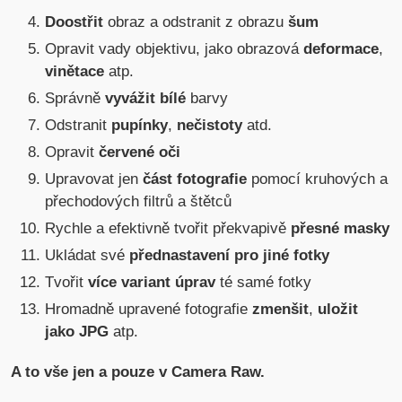
Doostřit
obraz a odstranit z obrazu
šum
Opravit vady objektivu, jako obrazová
deformace
,
vinětace
atp.
Správně
vyvážit bílé
barvy
Odstranit
pupínky
,
nečistoty
atd.
Opravit
červené oči
Upravovat jen
část fotografie
pomocí kruhových a
přechodových filtrů a štětců
Rychle a efektivně tvořit překvapivě
přesné masky
Ukládat své
přednastavení pro jiné fotky
Tvořit
více variant úprav
té samé fotky
Hromadně upravené fotografie
zmenšit
,
uložit
jako JPG
atp.
A to vše jen a pouze v Camera Raw.