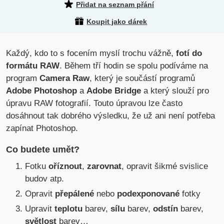
Přidat na seznam přání
Koupit jako dárek
Každý, kdo to s focením myslí trochu vážně,
fotí do
formátu RAW
. Během tří hodin se spolu podíváme na
program
Camera Raw
, který je součástí programů
Adobe Photoshop
a
Adobe Bridge
a který slouží pro
úpravu RAW fotografií. Touto úpravou lze často
dosáhnout tak dobrého výsledku, že už ani není potřeba
zapínat Photoshop.
Co budete umět?
Fotku
oříznout
,
zarovnat
, opravit šikmé svislice
budov atp.
Opravit
přepálené
nebo
podexponované
fotky
Upravit
teplotu
barev,
sílu
barev,
odstín
barev,
světlost
barev…