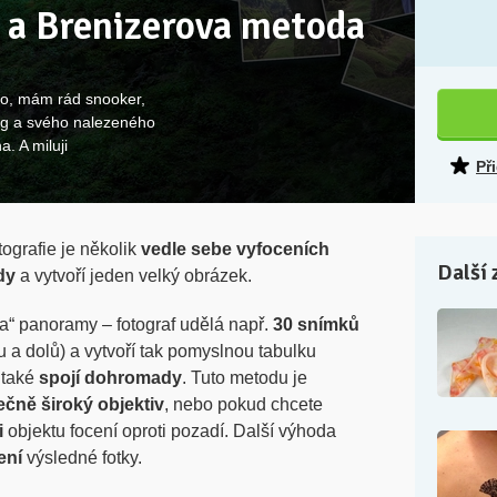
 a Brenizerova metoda
dlo, mám rád snooker,
ng a svého nalezeného
. A miluji
Př
ografie je několik
vedle sebe vyfoceních
Další 
dy
a vytvoří jeden velký obrázek.
a“ panoramy – fotograf udělá např.
30 snímků
u a dolů) a vytvoří tak pomyslnou tabulku
 také
spojí dohromady
. Tuto metodu je
čně široký objektiv
, nebo pokud chcete
i
objektu focení oproti pozadí. Další výhoda
ení
výsledné fotky.