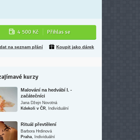
4 500 Kč
Přihlas se
idat na seznam přání
Koupit jako dárek
zajímavé kurzy
Malování na hedvábí I. -
začátečníci
Jana Džejn Novotná
,
Kdekoli v ČR
Individuální
Rituál převtělení
Barbora Hrdinová
,
Praha
Individuální