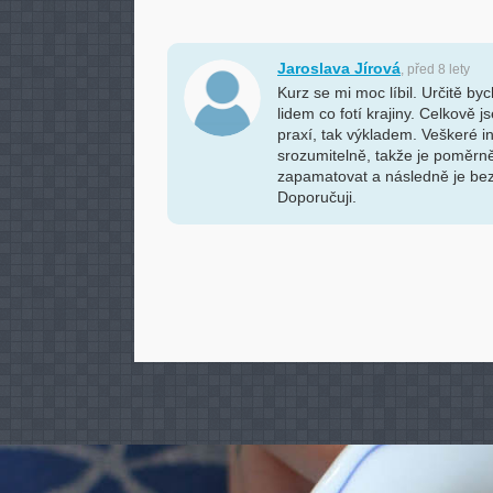
Jaroslava Jírová
, před 8 lety
Kurz se mi moc líbil. Určitě by
lidem co fotí krajiny. Celkově 
praxí, tak výkladem. Veškeré 
srozumitelně, takže je poměrn
zapamatovat a následně je bez
Doporučuji.