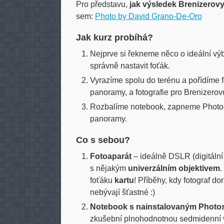
Pro představu,
jak výsledek Brenizerov
sem:
Photo by David Grano-De-Oro
Jak kurz probíhá?
Nejprve si řekneme něco o ideální výb
správně nastavit foťák.
Vyrazíme spolu do terénu a pořídíme f
panoramy, a fotografie pro Brenizero
Rozbalíme notebook, zapneme Photos
panoramy.
Co s sebou?
Fotoaparát
– ideálně DSLR (digitální
s nějakým
univerzálním objektivem
foťáku
kartu
! Příběhy, kdy fotograf dor
nebývají šťastné :)
Notebook s nainstalovaným Phot
zkušební plnohodnotnou sedmidenní v