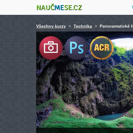
NAUČ
ME
SE.CZ
Všechny kurzy
>
Technika
>
Panoramatické f