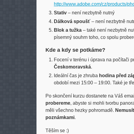
http://www.adobe.com/cz/products/pho
Stativ
– není nezbytně nutný
Dálková spoušť
– není nezbytně nut
Blok a tužka
– také není nezbytně nu
písemný souhrn toho, co spolu probe
Kde a kdy se potkáme?
Focení v terénu i úprava na počítači
Českomoravská
.
Ideální čas je zhruba
hodina před z
období mezi 15:00 – 19:00. Také je tř
Po skončení kurzu dostanete na Váš ema
probereme
, abyste si mohli tvorbu pano
měli všechno hezky pohromadě.
Nemusíte
poznámkami
.
Těším se :)