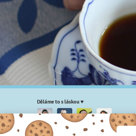
Děláme to s láskou ♥
Nela
Josef
Honza
Adam