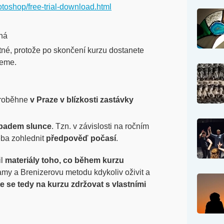
toshop/free-trial-download.html
ná
tné, protože po skončení kurzu dostanete
reme.
 proběhne
v Praze v blízkosti zastávky
ápadem slunce
. Tzn. v závislosti na ročním
eba zohlednit
předpověď počasí
.
il
materiály toho, co během kurzu
ramy a Brenizerovu metodu kdykoliv oživit a
 se tedy na kurzu zdržovat s vlastními