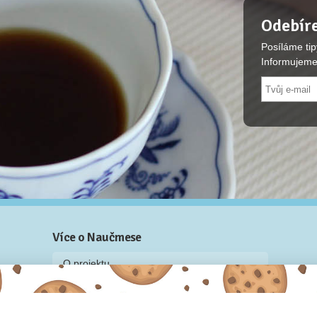
Odebíre
Posíláme tip
Informujeme
Více o Naučmese
O projektu
Blog: recenze z kurzů, rozhovory a články
Historky z kurzů