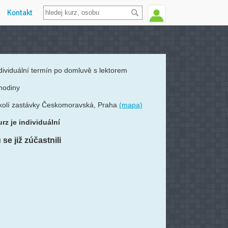
Kontakt
dividuální termín po domluvě s lektorem
hodiny
kolí zastávky Českomoravská, Praha
(mapa)
rz je individuální
se již zúčastnili