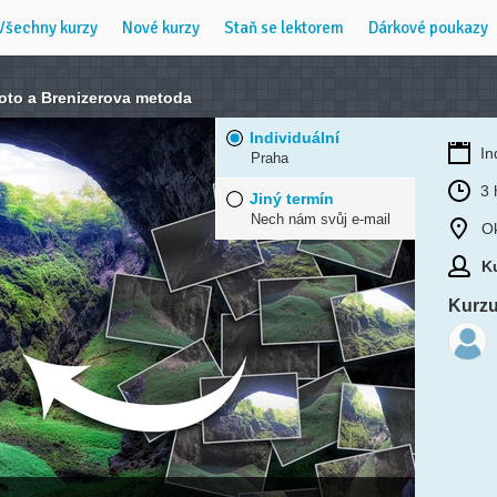
Všechny kurzy
Nové kurzy
Staň se lektorem
Dárkové poukazy
oto a Brenizerova metoda
Individuální
In
Praha
3 
Jiný termín
Nech nám svůj e-mail
O
Ku
Kurzu 