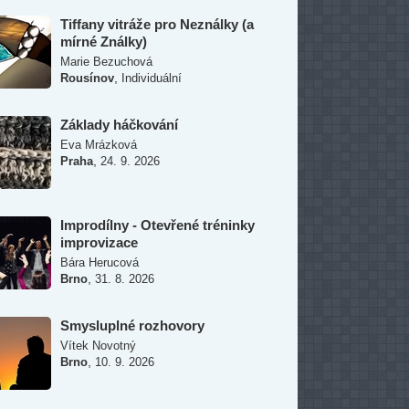
Tiffany vitráže pro Neználky (a
mírné Ználky)
Marie Bezuchová
,
Rousínov
Individuální
Základy háčkování
Eva Mrázková
,
Praha
24. 9. 2026
Improdílny - Otevřené tréninky
improvizace
Bára Herucová
,
Brno
31. 8. 2026
Smysluplné rozhovory
Vítek Novotný
,
Brno
10. 9. 2026