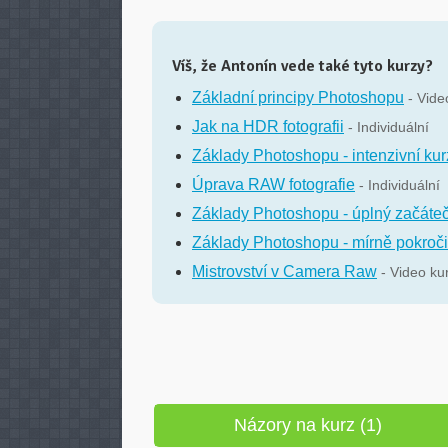
Víš, že Antonín vede také tyto kurzy?
Základní principy Photoshopu
- Vide
Jak na HDR fotografii
- Individuální
Základy Photoshopu - intenzivní kur
Úprava RAW fotografie
- Individuální
Základy Photoshopu - úplný začáte
Základy Photoshopu - mírně pokroči
Mistrovství v Camera Raw
- Video ku
Názory na kurz (1)