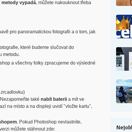
y metody vypadá
, můžete nakouknout třeba
avě pro panoramatickou fotografii a o tom, jak
otografie, které budeme slučovat do
vu metodu.
hop a všechny fotky zpracujeme do výsledné
 zrcadlovku)
. Nezapomeňte také
nabít baterii
a mít ve
azí na místo a na displeji uvidí "vložte kartu",
oshopem
. Pokud Photoshop nevlastníte,
Nejobl
erzi můžete stáhnout zde: