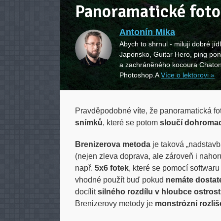
Panoramatické foto
Antonín Mika
Abych to shrnul - miluji dobré jí
Japonsko, Guitar Hero, ping po
a zachráněného kocoura Chatona
Photoshop.A
Více o lektorovi »
Pravděpodobné víte, že panoramatická fot
snímků
, které se potom
sloučí dohroma
Brenizerova metoda
je taková „nadstavb
(nejen zleva doprava, ale zároveň i nahor
např.
5x6 fotek
, které se pomocí softwaru
vhodné použít buď pokud
nemáte dostate
docílit
silného rozdílu v hloubce ostrost
Brenizerovy metody je
monstrózní rozliš