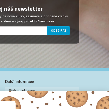
j náš newsletter
y na nové kurzy, zajímavé a přínosné články.
 o dění a vývoji projektu Naučmese.
Další informace
Staň se lektorem
Video: Jak připravit kurz na Naučmese
Často kladené dotazy