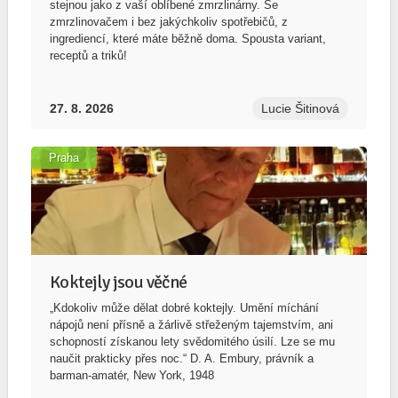
stejnou jako z vaší oblíbené zmrzlinárny. Se
zmrzlinovačem i bez jakýchkoliv spotřebičů, z
ingrediencí, které máte běžně doma. Spousta variant,
receptů a triků!
27. 8. 2026
Lucie Šitinová
Praha
Koktejly jsou věčné
„Kdokoliv může dělat dobré koktejly. Umění míchání
nápojů není přísně a žárlivě střeženým tajemstvím, ani
schopností získanou lety svědomitého úsilí. Lze se mu
naučit prakticky přes noc.“ D. A. Embury, právník a
barman-amatér, New York, 1948