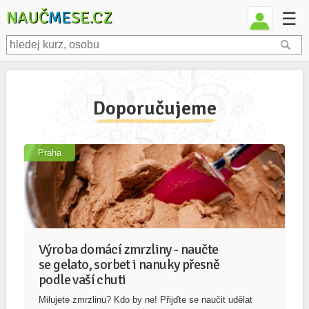
NAUČ
ME
SE.CZ
☰
Doporučujeme
Praha
Výroba domácí zmrzliny - naučte
se gelato, sorbet i nanuky přesně
podle vaší chuti
Milujete zmrzlinu? Kdo by ne! Přijďte se naučit udělat