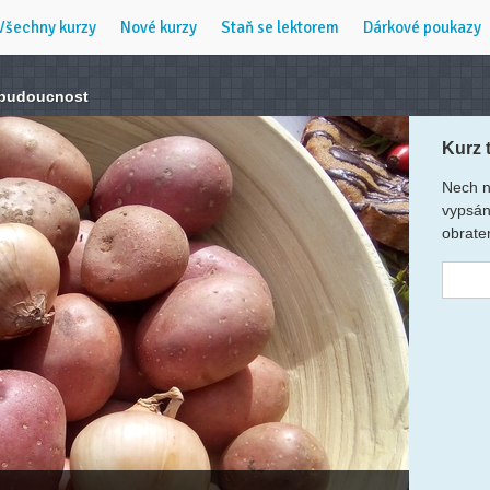
Všechny kurzy
Nové kurzy
Staň se lektorem
Dárkové poukazy
 budoucnost
Kurz 
Nech n
vypsán
obrate