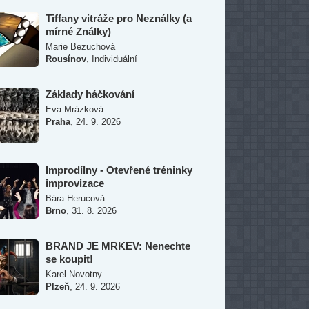
Tiffany vitráže pro Neználky (a
mírné Ználky)
Marie Bezuchová
,
Rousínov
Individuální
Základy háčkování
Eva Mrázková
,
Praha
24. 9. 2026
Improdílny - Otevřené tréninky
improvizace
Bára Herucová
,
Brno
31. 8. 2026
BRAND JE MRKEV: Nenechte
se koupit!
Karel Novotny
,
Plzeň
24. 9. 2026