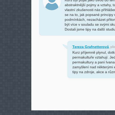
Kurs byl pojat jako úvod do tém
abstraktnější pojmy a vztahy, ta
vlastní zkušenosti nás přihláše
se na to, jak popsané principy 
podmínkách, nezacházet přito
být více v souladu se svými sk
Dostali jsme tipy na další stud
Tereza Grafnetterová
, př
Kurz příjemně plynul, dotk
permakultuře vztahují. Je
permakultury a pani Ivan
zamyšlení nad některými 
tipy na zdroje, akce a růz