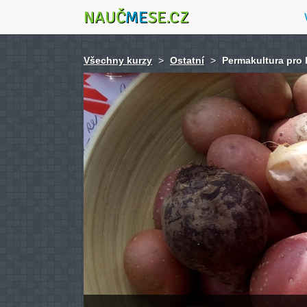
NAUČ
ME
SE.CZ
Všechny kurzy
>
Ostatní
>
Permakultura pro