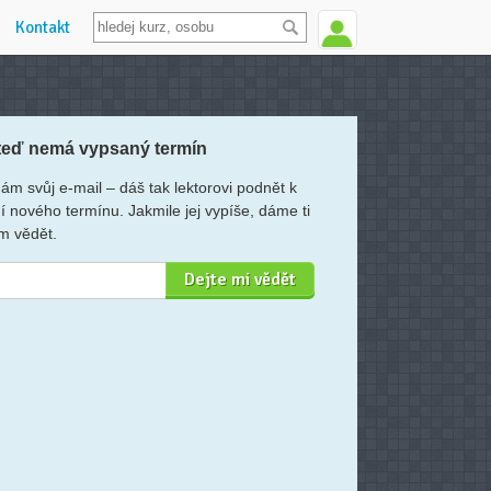
Kontakt
teď nemá vypsaný termín
ám svůj e-mail – dáš tak lektorovi podnět k
í nového termínu. Jakmile jej vypíše, dáme ti
m vědět.