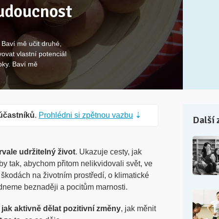
udoucnost
 Baví mě učit druhé,
vat vlastní potenciál
roky. Baví mě
účastníků
.
Prohlédni si zpětnou vazbu
⇣
Další 
vale udržitelný život
. Ukazuje cesty, jak
y tak, abychom přitom nelikvidovali svět, ve
škodách na životním prostředí, o klimatické
dneme beznaději a pocitům marnosti.
, jak aktivně dělat pozitivní změny
, jak měnit