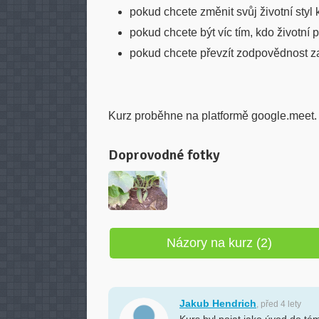
pokud chcete změnit svůj životní styl k
pokud chcete být víc tím, kdo životní p
pokud chcete převzít zodpovědnost za
Kurz proběhne na platformě google.meet.
Doprovodné fotky
Názory na kurz (2)
Jakub Hendrich
, před 4 lety