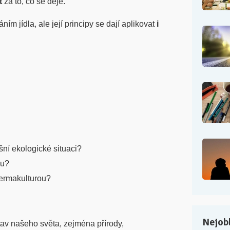
t
za to, co se děje.
ím jídla, ale její principy se dají aplikovat
i
ní ekologické situaci?
ku?
permakulturou?
Nejobl
tav našeho světa, zejména přírody,