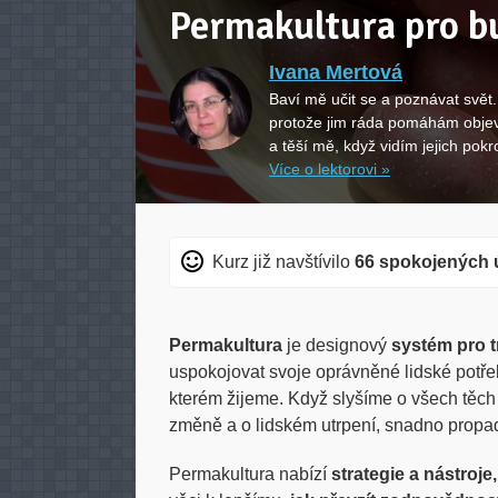
Permakultura pro b
Ivana Mertová
Baví mě učit se a poznávat svět.
protože jim ráda pomáhám objevo
a těší mě, když vidím jejich pok
Více o lektorovi »
Kurz již navštívilo
66 spokojených 
Permakultura
je designový
systém pro tr
uspokojovat svoje oprávněné lidské potřeb
kterém žijeme. Když slyšíme o všech těch 
změně a o lidském utrpení, snadno propa
Permakultura nabízí
strategie a nástroje