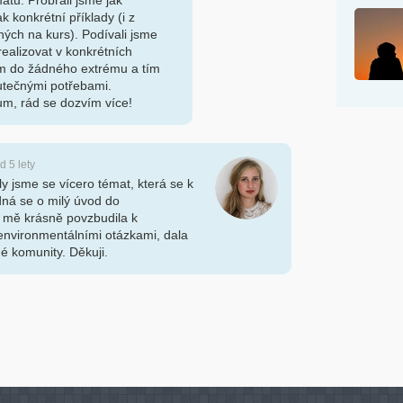
atu. Probrali jsme jak
k konkrétní příklady (i z
ných na kurs). Podívali jsme
realizovat v konkrétních
m do žádného extrému a tím
utečnými potřebami.
ium, rád se dozvím více!
ed 5 lety
ly jsme se vícero témat, která se k
dná se o milý úvod do
a mě krásně povzbudila k
environmentálními otázkami, dala
né komunity. Děkuji.