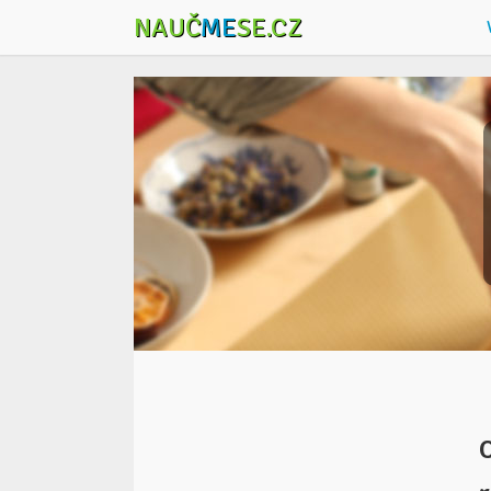
NAUČ
ME
SE.CZ
O