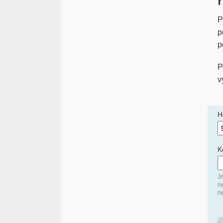
P
p
p
P
v
H
K
J
n
ne