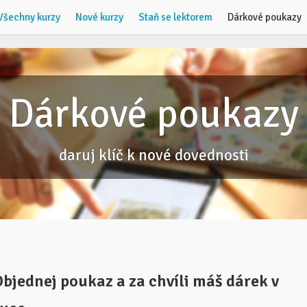
Všechny kurzy
Nové kurzy
Staň se lektorem
Dárkové poukazy
Dárkové poukazy
daruj klíč k nové dovednosti
bjednej poukaz a za chvíli máš dárek v