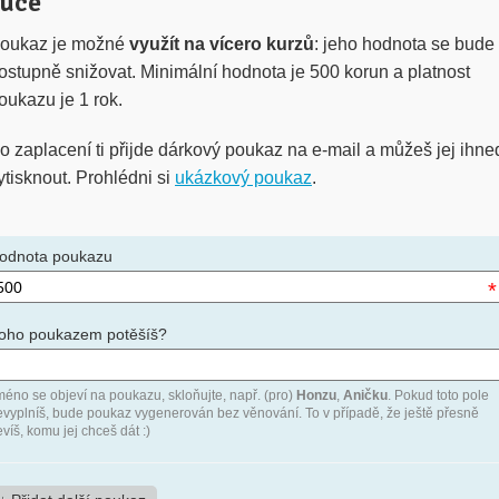
ruce
oukaz je možné
využít na vícero kurzů
: jeho hodnota se bude
ostupně snižovat. Minimální hodnota je 500 korun a platnost
oukazu je 1 rok.
o zaplacení ti přijde
dárkový poukaz na e-mail a můžeš jej ihne
ytisknout. Prohlédni si
ukázkový poukaz
.
odnota poukazu
*
oho poukazem potěšíš?
méno se objeví na poukazu, skloňujte, např. (pro)
Honzu
,
Aničku
. Pokud toto pole
evyplníš, bude poukaz vygenerován bez věnování. To v případě, že ještě přesně
víš, komu jej chceš dát :)