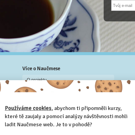
Více o Naučmese
O projektu
Blog: recenze z kurzů, rozhovory a články
Historky z kurzů
Používáme cookies
, abychom ti připomněli kurzy,
Příběh Naučmese
které tě zaujaly a pomocí analýzy návštěvnosti mohli
Naučmese festivaly
ladit Naučmese web. Je to v pohodě?
Náš systém pro vaši firmu