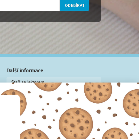
Další informace
Staň se lektorem
Video: Jak připravit kurz na Naučmese
Často kladené dotazy
Dárkové poukazy
Podmínky užívání
Obchodní podmínky