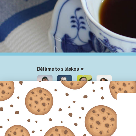
Děláme to s láskou ♥
Nela
Josef
Honza
Adam