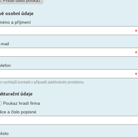
vé osobní údaje
méno a příjmení
*
-mail
*
elefon
*
o rychlejší kontakt v případě jakéhokoliv problému.
akturační údaje
Poukaz hradí firma
lice a čislo popisné
ěsto