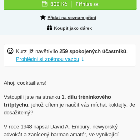
800 Kč
Přihlas se
Přidat na seznam přání
Koupit jako dárek
Kurz již navštívilo
259 spokojených účastníků
.
Prohlédni si zpětnou vazbu
⇣
Ahoj, cocktailians!
Vstoupili jste na stránku
1. dílu tréninkového
tritptychu
, jehož cílem je naučit vás míchat koktejly. Je
dosažitelný?
V roce 1948 napsal David A. Embury, newyorský
advokát a zanícený barman amatér, ve vynikající