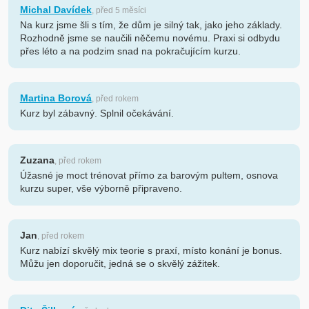
Michal Davídek
, před 5 měsíci
Na kurz jsme šli s tím, že dům je silný tak, jako jeho základy.
Rozhodně jsme se naučili něčemu novému. Praxi si odbydu
přes léto a na podzim snad na pokračujícím kurzu.
Martina Borová
, před rokem
Kurz byl zábavný. Splnil očekávání.
Zuzana
, před rokem
Úžasné je moct trénovat přímo za barovým pultem, osnova
kurzu super, vše výborně připraveno.
Jan
, před rokem
Kurz nabízí skvělý mix teorie s praxí, místo konání je bonus.
Můžu jen doporučit, jedná se o skvělý zážitek.