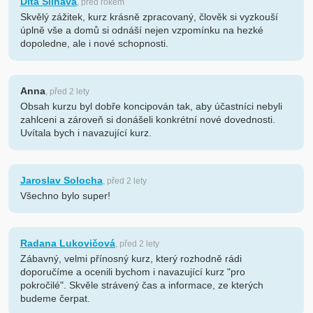
Dita Šilhavá
, před rokem
Skvělý zážitek, kurz krásně zpracovaný, člověk si vyzkouší
úplně vše a domů si odnáší nejen vzpomínku na hezké
dopoledne, ale i nové schopnosti.
Anna
, před 2 lety
Obsah kurzu byl dobře koncipován tak, aby účastníci nebyli
zahlceni a zároveň si donášeli konkrétní nové dovednosti.
Uvítala bych i navazující kurz.
Jaroslav Solocha
, před 2 lety
Všechno bylo super!
Radana Lukovičová
, před 2 lety
Zábavný, velmi přínosný kurz, který rozhodně rádi
doporučíme a ocenili bychom i navazující kurz "pro
pokročilé". Skvěle strávený čas a informace, ze kterých
budeme čerpat.