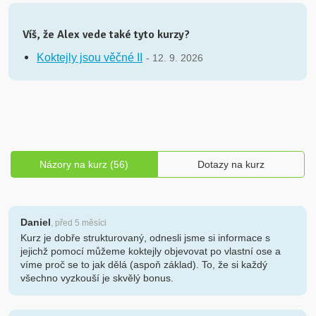
Víš, že Alex vede také tyto kurzy?
Koktejly jsou věčné II
- 12. 9. 2026
Názory na kurz (56)
Dotazy na kurz
Daniel
, před 5 měsíci
Kurz je dobře strukturovaný, odnesli jsme si informace s
jejichž pomocí můžeme koktejly objevovat po vlastní ose a
víme proč se to jak dělá (aspoň základ). To, že si každý
všechno vyzkouší je skvělý bonus.