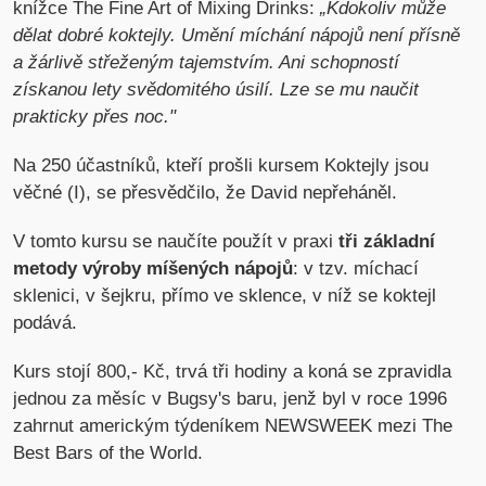
knížce The Fine Art of Mixing Drinks:
„Kdokoliv může
dělat dobré koktejly. Umění míchání nápojů není přísně
a žárlivě střeženým tajemstvím. Ani schopností
získanou lety svědomitého úsilí. Lze se mu naučit
prakticky přes noc."
Na 250 účastníků, kteří prošli kursem Koktejly jsou
věčné (I), se přesvědčilo, že David nepřeháněl.
V tomto kursu se naučíte použít v praxi
tři základní
metody výroby míšených nápojů
: v tzv. míchací
sklenici, v šejkru, přímo ve sklence, v níž se koktejl
podává.
Kurs stojí 800,- Kč, trvá tři hodiny a koná se zpravidla
jednou za měsíc v Bugsy's baru, jenž byl v roce 1996
zahrnut americkým týdeníkem NEWSWEEK mezi The
Best Bars of the World.