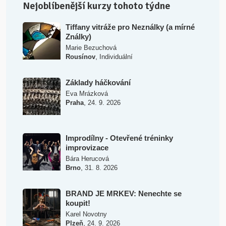
Nejoblíbenější kurzy tohoto týdne
Tiffany vitráže pro Neználky (a mírné
Ználky)
Marie Bezuchová
,
Rousínov
Individuální
Základy háčkování
Eva Mrázková
,
Praha
24. 9. 2026
Improdílny - Otevřené tréninky
improvizace
Bára Herucová
,
Brno
31. 8. 2026
BRAND JE MRKEV: Nenechte se
koupit!
Karel Novotny
,
Plzeň
24. 9. 2026