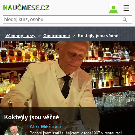
NAUČ
ME
SE.CZ
☰
Všechny kurzy
>
Gastronomie
>
Koktejly jsou věčné
Koktejly jsou věčné
Alex Mikšovic
Poprvé jsem zatřásl šejkrem v roce1967 v restauraci