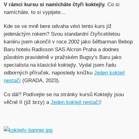
V rámci kursu si namícháte čtyři koktejly.
Co si
namícháte, to si vypijete…
Kde se ve mně bere odvaha vést tento kurs již
jedenáctým rokem? Svou standardní čtyřicetiletou
kariéru jsem ukončil v roce 2002 jako šéfbarman Bebop
Baru hotelu Radisson SAS Alcron Praha a dodnes
působím pravidelně v pražském Bugsy's Baru jako
specialista na klasické koktejly. Vydal jsem řadu
odborných příruček, naposledy knížku
Jeden koktejl
nestačí
(GRADA, 2023).
Co dál? Podívejte se na stránky kursů Koktejly jsou
věčné II (již brzy) a
Jeden koktejl nestačí
!