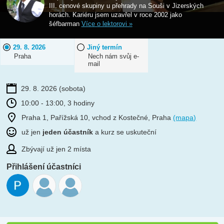
III. cenové skupiny u přehrady na Souši v Jizerských
horách. Kariéru jsem uzavřel v roce 2002 jako
šéfbarman
Více o lektorovi »
29. 8. 2026
Jiný termín
Praha
Nech nám svůj e-
mail
29. 8. 2026
(sobota)
10:00 - 13:00, 3 hodiny
Praha 1, Pařížská 10, vchod z Kostečné, Praha
(mapa)
už jen
jeden účastník
a kurz se uskuteční
Zbývají už jen 2 místa
Přihlášení účastníci