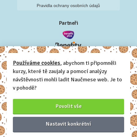
Pravidla ochrany osobních údajů
Partneři
Používáme cookies
, abychom ti připomněli
kurzy, které tě zaujaly a pomocí analýzy
návštěvnosti mohli ladit Naučmese web. Je to
v pohodě?
Povolit vše
Nastavit konkrétní
Naučmese, 2012-2026.
Sdílíme dovednosti, offline i online.