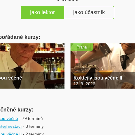
jako lektor
jako účastník
pořádané kurzy:
Praha
jsou věčné
Koktejly jsou věčné II
12. 9. 2026
ečněné kurzy:
jsou věčné
- 79 termínů
tejl nestačí
- 3 termíny
sou věčné II
- 2 termíny