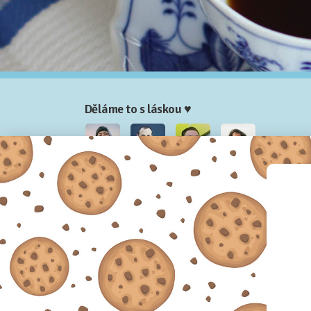
Děláme to s láskou ♥
Nela
Josef
Honza
Adam
Partneři