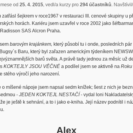
čmese od
25. 4. 2015
, vedl/a kurzy pro
294 účastníků
. Navštívil
zatřásl šejkrem v roce1967 v restauraci III. cenové skupiny u 
erských horách. Kariéru jsem uzavřel v roce 2002 jako šéfbarm
 Radisson SAS Alcron Praha.
 jsem
barovým krajánkem,
který působí tu i onde, posledních pár 
v Bugsy´s Baru, který byl zařazen americkým týdeníkem NEW
jvýznamnějších barů světa. A právě tady jednou za měsíc už de
rs
KOKTEJLY JSOU VĚČNÉ
a podílel jsem se aktivně na
Roku
e stého výročí jeho narození.
 o míšené nápoje jsem napsal sedm knížek; šest z nich je bez
 sedmou -
JEDEN KOKTEJL NESTAČÍ
- vydal loni Nakladatels
 je ještě k sehnání, a to i jako e-kniha. Její název podnítil i 
u.
Alex