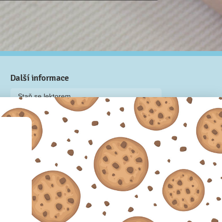
Další informace
Staň se lektorem
Video: Jak připravit kurz na Naučmese
Často kladené dotazy
Dárkové poukazy
Podmínky užívání
Obchodní podmínky
Zásady používání cookie souborů
Pravidla ochrany osobních údajů