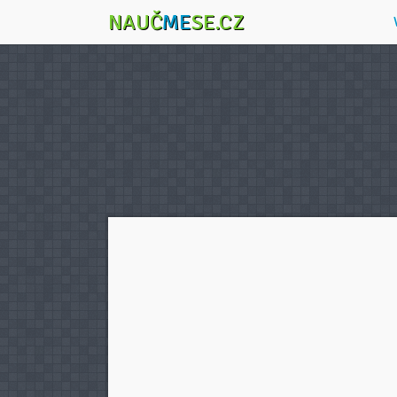
NAUČ
ME
SE.CZ