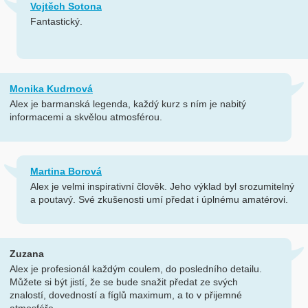
Vojtěch Sotona
Fantastický.
Monika Kudrnová
Alex je barmanská legenda, každý kurz s ním je nabitý
informacemi a skvělou atmosférou.
Martina Borová
Alex je velmi inspirativní člověk. Jeho výklad byl srozumitelný
a poutavý. Své zkušenosti umí předat i úplnému amatérovi.
Zuzana
Alex je profesionál každým coulem, do posledního detailu.
Můžete si být jistí, že se bude snažit předat ze svých
znalostí, dovedností a fíglů maximum, a to v přijemné