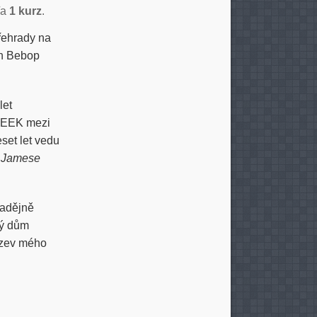
/a
1 kurz
.
přehrady na
an Bebop
let
SWEEK mezi
set let vedu
 Jamese
nadějně
ký dům
název mého