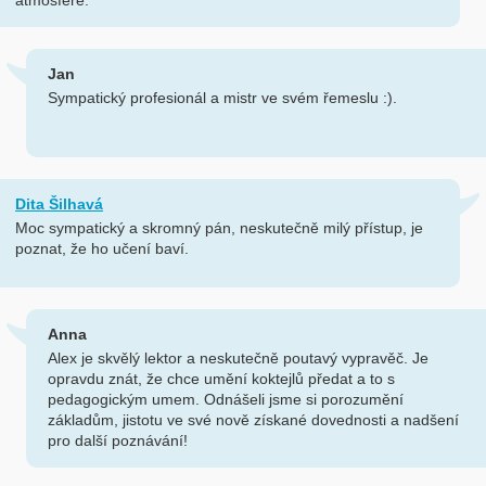
atmosféře.
Jan
Sympatický profesionál a mistr ve svém řemeslu :).
Dita Šilhavá
Moc sympatický a skromný pán, neskutečně milý přístup, je
poznat, že ho učení baví.
Anna
Alex je skvělý lektor a neskutečně poutavý vypravěč. Je
opravdu znát, že chce umění koktejlů předat a to s
pedagogickým umem. Odnášeli jsme si porozumění
základům, jistotu ve své nově získané dovednosti a nadšení
pro další poznávání!