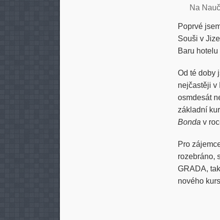
Na Nau
Poprvé jsem 
Souši v Jiz
Baru hotelu
Od té doby
nejčastěji 
osmdesát ne
základní ku
Bonda
v roc
Pro zájemce
rozebráno,
GRADA, takže
nového kurs