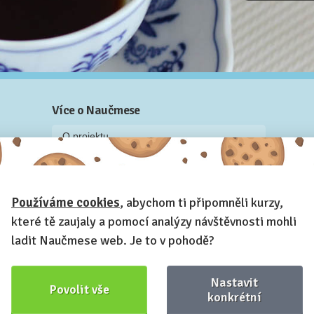
Více o Naučmese
O projektu
Blog: recenze z kurzů, rozhovory a články
Historky z kurzů
Používáme cookies
, abychom ti připomněli kurzy,
Příběh Naučmese
které tě zaujaly a pomocí analýzy návštěvnosti mohli
Naučmese festivaly
ladit Naučmese web. Je to v pohodě?
Náš systém pro vaši firmu
Prostory pro pořádání kurzů
Nastavit
Povolit vše
Kontakt a fakturační údaje
konkrétní