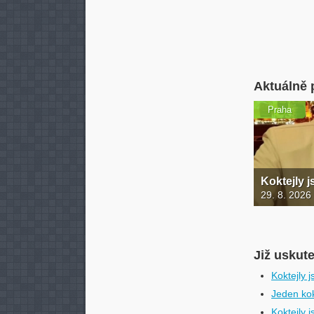
Aktuálně 
Praha
Koktejly 
29. 8. 2026
Již uskut
Koktejly 
Jeden kok
Koktejly j