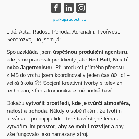
parkujsradosti.cz
Lidé. Auta. Radost. Pohoda. Adrenalin. Tvořivost.
Seberozvoj. To jsem já!
Spoluzakládal jsem
úspěšnou produkční agenturu
,
kde jsme pracovali pro klienty jako
Red Bull, Nestlé
nebo Jägermeister.
Při produkci přímého přenosu
z MS do vrchu jsem koordinoval v jeden čas 80 lidí –
velká škola 😊! Spojení kreativní tvorby s televizní
technikou, střih a komunikace mě hodně baví.
Dokážu
vytvořit prostředí, kde je tvůrčí atmosféra,
radost a pohoda
. Někdy o sobě říkám, že tvořím
akvárka – propojuju lidi, které baví stejné téma a
vytvářím jim
prostor, aby se mohli rozvíjet
a aby
vše fungovalo jako namazaný stroj.