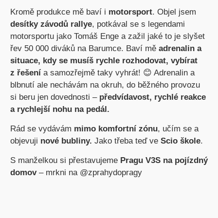
Kromě produkce mě baví i
motorsport
. Objel jsem
desítky závodů rallye
, potkával se s legendami
motorsportu jako Tomáš Enge a zažil jaké to je slyšet
řev 50 000 diváků na Barumce. Baví mě
adrenalin a
situace, kdy se musíš rychle rozhodovat, vybírat
z řešení
a samozřejmě taky vyhrát! 😊 Adrenalin a
blbnutí ale nechávám na okruh, do běžného provozu
si beru jen dovednosti –
předvídavost, rychlé reakce
a rychlejší nohu na pedál.
Rád se vydávám
mimo komfortní zónu
, učím se a
objevuji
nové bubliny.
Jako třeba teď ve
Scio škole
.
S manželkou si přestavujeme
Pragu V3S na pojízdný
domov
– mrkni na @zprahydopragy