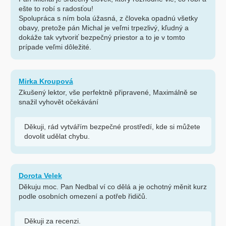
ešte to robí s radosťou!
Spolupráca s ním bola úžasná, z človeka opadnú všetky
obavy, pretože pán Michal je veľmi trpezlivý, kľudný a
dokáže tak vytvoriť bezpečný priestor a to je v tomto
prípade veľmi dôležité.
Mirka Kroupová
Zkušený lektor, vše perfektně připravené, Maximálně se
snažil vyhovět očekávání
Děkuji, rád vytvářím bezpečné prostředí, kde si můžete
dovolit udělat chybu.
Dorota Velek
Děkuju moc. Pan Nedbal ví co dělá a je ochotný měnit kurz
podle osobních omezení a potřeb řidičů.
Děkuji za recenzi.