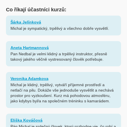
Co říkají účastníci kurzů:
Šárka Jelínková
Michal je sympatický, trpělivý a všechno dobře vysvětlí.
Aneta Hartmannová
Pan Nedbal je velmi klidný a trpělivý instruktor, přesně
takový jakého věčně vystresovaný člověk potřebuje.
Veronika Adamkova
Michal je klidný, trpělivý, vytváří příjemné prostředí a
netlačí na pilu. Dokáže vše jednoduše vysvětlit a nechává
prostor pro vyzkoušení. Kurz má pohodovou atmosféru,
jako kdybys byl/a na společném tréninku s kamarádem.
Eliška Kováčová
Pán Michal je srdečný človek, ktorý rozhodne vie, čo robí a