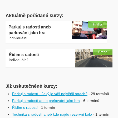
Aktuálně pořádané kurzy:
Praha
Parkuj s radostí aneb
parkování jako hra
Individuální
Praha
Řídím s radostí
Individuální
Již uskutečněné kurzy:
Parkuj s radostí - Jaký je váš největší strach?
- 29 termínů
Parkuj s radostí aneb parkování jako hra
- 6 termínů
Řídím s radostí
- 1 termín
Technika s radostí aneb kde najdu rezervní kolo
- 1 termín