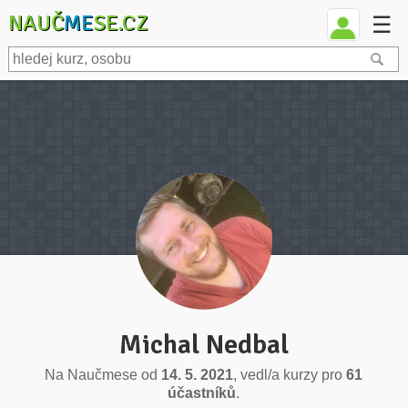
NAUČ
ME
SE.CZ
☰
Michal Nedbal
Na Naučmese od
14. 5. 2021
, vedl/a kurzy pro
61
účastníků
.