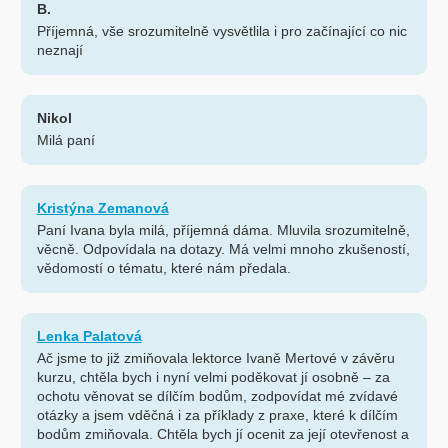
B.
Příjemná, vše srozumitelně vysvětlila i pro začínající co nic
neznají
Nikol
Milá paní
Kristýna Zemanová
Paní Ivana byla milá, příjemná dáma. Mluvila srozumitelně,
věcně. Odpovídala na dotazy. Má velmi mnoho zkušeností,
vědomostí o tématu, které nám předala.
Lenka Palatová
Ač jsme to již zmiňovala lektorce Ivaně Mertové v závěru
kurzu, chtěla bych i nyní velmi poděkovat jí osobně – za
ochotu věnovat se dílčím bodům, zodpovídat mé zvídavé
otázky a jsem vděčná i za příklady z praxe, které k dílčím
bodům zmiňovala. Chtěla bych jí ocenit za její otevřenost a