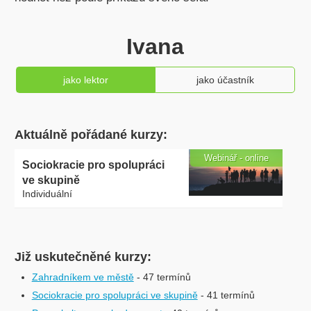
Ivana
jako lektor
jako účastník
Aktuálně pořádané kurzy:
Webinář - online
Sociokracie pro spolupráci
ve skupině
Individuální
Již uskutečněné kurzy:
Zahradníkem ve městě
- 47 termínů
Sociokracie pro spolupráci ve skupině
- 41 termínů