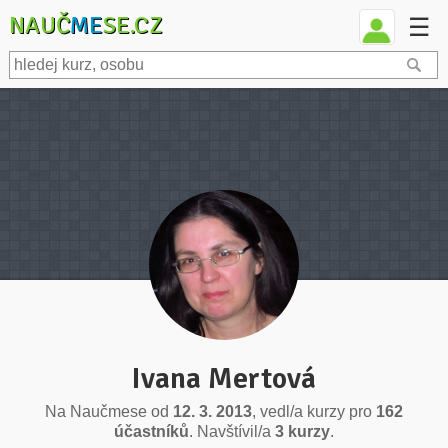
NAUČ
ME
SE.CZ
☰
Ivana Mertová
Na Naučmese od
12. 3. 2013
, vedl/a kurzy pro
162
účastníků
. Navštívil/a
3 kurzy
.