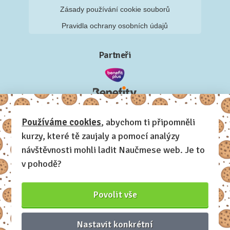
Zásady používání cookie souborů
Pravidla ochrany osobních údajů
Partneři
Používáme cookies
, abychom ti připomněli
kurzy, které tě zaujaly a pomocí analýzy
návštěvnosti mohli ladit Naučmese web. Je to
v pohodě?
Povolit vše
Nastavit konkrétní
Naučmese, 2012-2026.