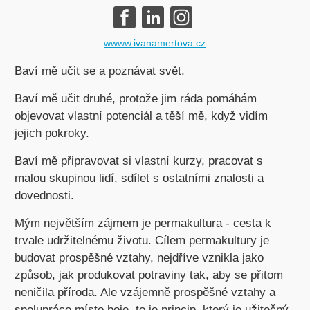
wwww.ivanamertova.cz
Baví mě učit se a poznávat svět.
Baví mě učit druhé, protože jim ráda pomáhám
objevovat vlastní potenciál a těší mě, když vidím
jejich pokroky.
Baví mě připravovat si vlastní kurzy, pracovat s
malou skupinou lidí, sdílet s ostatními znalosti a
dovednosti.
Mým největším zájmem je permakultura - cesta k
trvale udržitelnému životu. Cílem permakultury je
budovat prospěšné vztahy, nejdříve vznikla jako
způsob, jak produkovat potraviny tak, aby se přitom
neničila příroda. Ale vzájemně prospěšné vztahy a
spolupráce místo boje, to je princip, který je užitečný