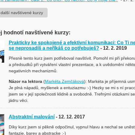
 další navštívené kurzy
j hodnotí navštívené kurzy:
Prakticky ke spokojené a efektivní komunikaci: Co Ti n
se neprosadíš a neříkáš co potřebuješ?
- 12. 2. 2019
Přesně tento kurz jsem potřeboval navštívit. Pomohl mi při překon
a předsudků při vytváření vlastní prezentace, a k uvědomění někt
negativních mechanizmů.
Názor na lektora
(
Markéta Zemčáková
): Markéta je příjemná us
Je plná nápadů, myšlenek a entuziazmu :-) Hezky se mi s ní pracov
jsem se v její společnosti klidně a svobodně. Trefnými otázkami se
jádru věci.
Abstraktní malování
- 12. 12. 2017
Díky kurz jsem si pěkně odpočinul, vypnul hlavu a nechal se uněst
fantazie, barev a abstracke :-)