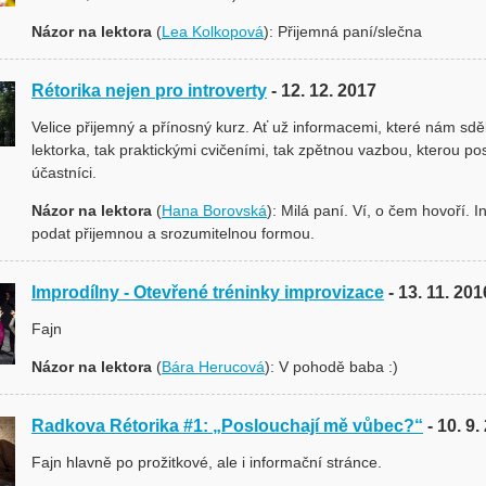
Názor na lektora
(
Lea Kolkopová
): Přijemná paní/slečna
Rétorika nejen pro introverty
- 12. 12. 2017
Velice přijemný a přínosný kurz. Ať už informacemi, které nám sděl
lektorka, tak praktickými cvičeními, tak zpětnou vazbou, kterou pos
účastníci.
Názor na lektora
(
Hana Borovská
): Milá paní. Ví, o čem hovoří. 
podat přijemnou a srozumitelnou formou.
Improdílny - Otevřené tréninky improvizace
- 13. 11. 201
Fajn
Názor na lektora
(
Bára Herucová
): V pohodě baba :)
Radkova Rétorika #1: „Poslouchají mě vůbec?“
- 10. 9
Fajn hlavně po prožitkové, ale i informační stránce.