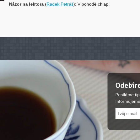
Názor na lektora
(
Radek Petráš
): V pohodě chlap.
Odebíre
Posíláme tip
Informujeme