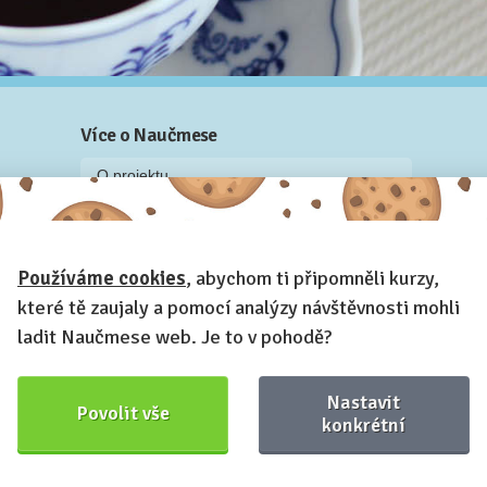
Více o Naučmese
O projektu
Blog: recenze z kurzů, rozhovory a články
Historky z kurzů
Používáme cookies
, abychom ti připomněli kurzy,
Příběh Naučmese
které tě zaujaly a pomocí analýzy návštěvnosti mohli
Naučmese festivaly
ladit Naučmese web. Je to v pohodě?
Náš systém pro vaši firmu
Prostory pro pořádání kurzů
Nastavit
Povolit vše
Kontakt a fakturační údaje
konkrétní