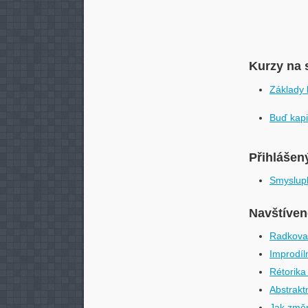
Kurzy na 
Základy 
Buď kapi
Přihlášen
Smyslupl
Navštívené
Radkova 
Improdíl
Rétorika 
Abstrakt
Jak změn