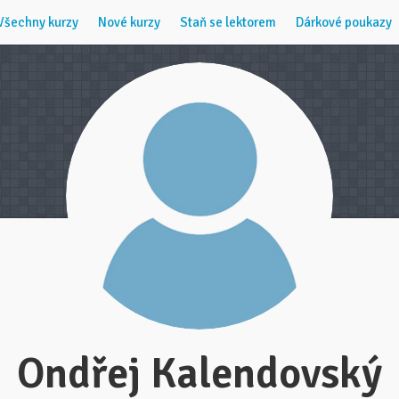
Všechny kurzy
Nové kurzy
Staň se lektorem
Dárkové poukazy
Ondřej Kalendovský