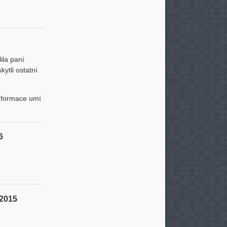
ila paní
kytli ostatní
Informace umí
6
. 2015