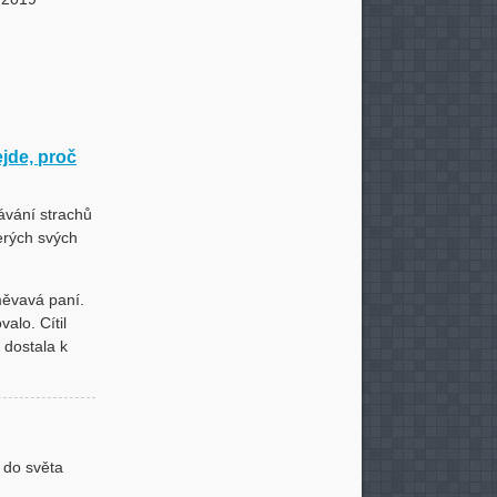
ejde, proč
ávání strachů
erých svých
měvavá paní.
alo. Cítil
 dostala k
 do světa