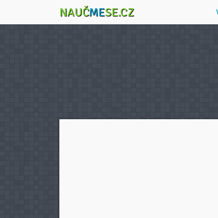
NAUČ
ME
SE.CZ