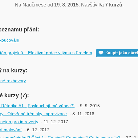
Na Naučmese od
19. 8. 2015
. Navštívil/a
7 kurzů
.
seznamu přání:
koučování
tán projektů – Efektivní práce v týmu s Freelem
Koupit jako dáre
ý na kurzy:
né rozhovory
 kurzy (7):
Rétorika #1: „Poslouchají mě vůbec?“
- 9. 9. 2015
ny - Otevřené tréninky improvizace
- 8. 11. 2016
nejen pro introverty
- 11. 12. 2017
ní malování
- 6. 12. 2017
it zaměstnání? Část 1.: Co chci? Co nechci? Co ty moje cíle?
- 27. 2