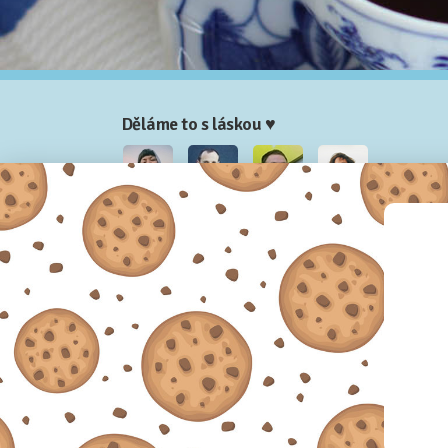
Děláme to s láskou ♥
Nela
Josef
Honza
Adam
Partneři