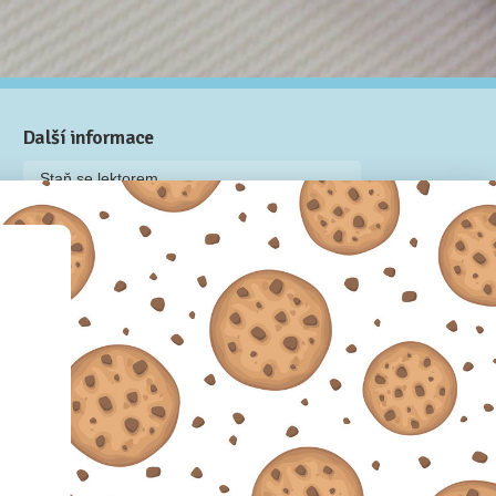
Další informace
Staň se lektorem
Video: Jak připravit kurz na Naučmese
Často kladené dotazy
Dárkové poukazy
Podmínky užívání
Obchodní podmínky
Zásady používání cookie souborů
Pravidla ochrany osobních údajů