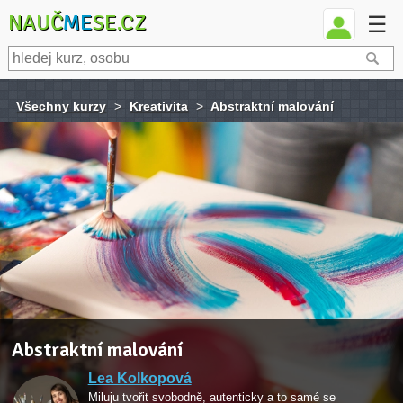
NAUČ
ME
SE.CZ
☰
Všechny kurzy
>
Kreativita
>
Abstraktní malování
Abstraktní malování
Lea Kolkopová
Miluju tvořit svobodně, autenticky a to samé se