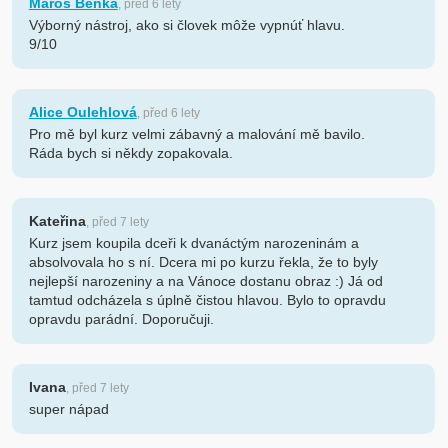
Maroš Benka
, před 6 lety
Výborný nástroj, ako si človek môže vypnúť hlavu.
9/10
Alice Oulehlová
, před 6 lety
Pro mě byl kurz velmi zábavný a malování mě bavilo.
Ráda bych si někdy zopakovala.
Kateřina
, před 7 lety
Kurz jsem koupila dceři k dvanáctým narozeninám a
absolvovala ho s ní. Dcera mi po kurzu řekla, že to byly
nejlepší narozeniny a na Vánoce dostanu obraz :) Já od
tamtud odcházela s úplně čistou hlavou. Bylo to opravdu
opravdu parádní. Doporučuji.
Ivana
, před 7 lety
super nápad