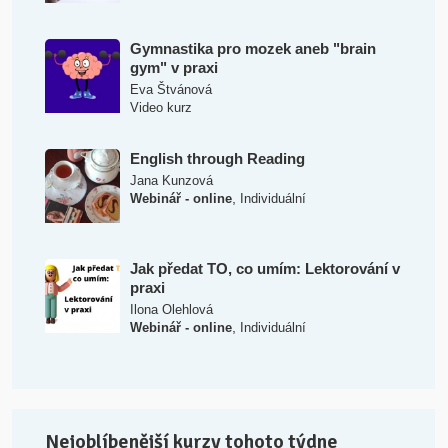
Gymnastika pro mozek aneb "brain
gym" v praxi
Eva Štvánová
Video kurz
English through Reading
Jana Kunzová
,
Webinář - online
Individuální
Jak předat TO, co umím: Lektorování v
praxi
Ilona Olehlová
,
Webinář - online
Individuální
Nejoblíbenější kurzy tohoto týdne