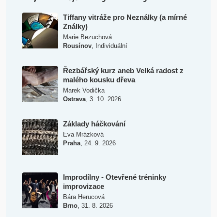
Tiffany vitráže pro Neználky (a mírné
Ználky)
Marie Bezuchová
,
Rousínov
Individuální
Řezbářský kurz aneb Velká radost z
malého kousku dřeva
Marek Vodička
,
Ostrava
3. 10. 2026
Základy háčkování
Eva Mrázková
,
Praha
24. 9. 2026
Improdílny - Otevřené tréninky
improvizace
Bára Herucová
,
Brno
31. 8. 2026