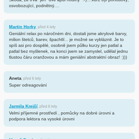
osvobozující, podnětný....
Martin Horky
, před 4 lety
Geniální relax po náročném dni, dostali jsme akrylové barvy,
milion štetců, barev, špachtlí... je možné se vybláznit. Je to
spíš asi pro dospělé, osobně jsem půlku kurzy jen patlal a
patlal bez myšlenek, na konci jsem se zamyslel, udělal jednu
tlustou čáru oranžovou a mám geniální abstraktní obraz! :)))
Aneta
, před 6 lety
Super odreagování
Jarmila Krejčí
, před 6 lety
Velmi příjemné prostředí , pomůcky na dobré úrovni a
podpora lektora na vysoké úrovni