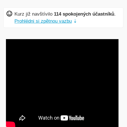
Kurz již navštívilo
114 spokojených účastníků
.
Prohlédni si zpětnou vazbu
⇣