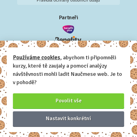
Pravidla ochrany osobních údajů
Partneři
Používáme cookies
, abychom ti připomněli
kurzy, které tě zaujaly a pomocí analýzy
návštěvnosti mohli ladit Naučmese web. Je to
v pohodě?
Povolit vše
Nastavit konkrétní
Naučmese, 2012-2026.
Sdílíme dovednosti, offline i online.