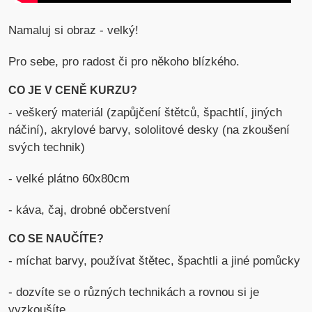
Namaluj si obraz - velký!
Pro sebe, pro radost či pro někoho blízkého.
CO JE V CENĚ KURZU?
- veškerý materiál (zapůjčení štětců, špachtlí, jiných
náčiní), akrylové barvy, sololitové desky (na zkoušení
svých technik)
- velké plátno 60x80cm
- káva, čaj, drobné občerstvení
CO SE NAUČÍTE?
- míchat barvy, používat štětec, špachtli a jiné pomůcky
- dozvíte se o různých technikách a rovnou si je
vyzkoušíte