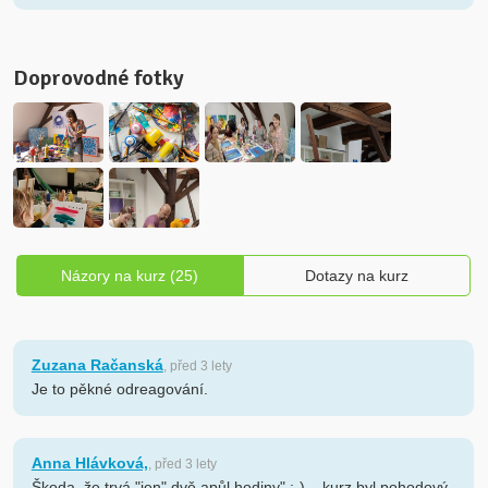
Doprovodné fotky
Názory na kurz (25)
Dotazy na kurz
Zuzana Račanská
, před 3 lety
Je to pěkné odreagování.
Anna Hlávková,
, před 3 lety
Škoda, že trvá "jen" dvě apůl hodiny" :-)....kurz byl pohodový,