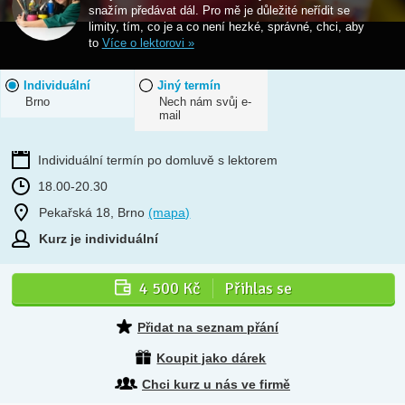
snažím předávat dál. Pro mě je důležité neřídit se
limity, tím, co je a co není hezké, správné, chci, aby
to
Více o lektorovi »
Individuální
Jiný termín
Brno
Nech nám svůj e-
mail
Individuální termín po domluvě s lektorem
18.00-20.30
Pekařská 18, Brno
(mapa)
Kurz je individuální
4 500 Kč
Přihlas se
Přidat na seznam přání
Koupit jako dárek
Chci kurz u nás ve firmě