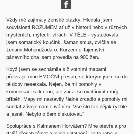
Vždy mě zajímaly ženské otázky. Hledala jsem
souvislosti ROZUMEM ať už v historii nebo v různých
mystériích, mýtech, vírách. V TĚLE - vystudovala
jsem somatický koučink, šamanismus, cvičila se
ženami Mohendžodaro. Kurzem o Tajemství
pánevního dna jsem provedla na 900 žen.
Když jsem se seznámila s životními mapami
překvapil mne EMOČNÍ přesah, se kterým jsem se do
té doby nesetkala. Nejen, že mi pomohly v
komunikaci s dcerou, ale začal se uvolňovat i můj
příběh. Mapy mi nastavily řádné zrcadlo a pomohly mi
sundat závoje namlouvání si. Vše šlo tak nějak rychle
a jasně. Nebylo o čem diskutovat.“
Spolupráce s Kalmanem Horvátem? Mne otevřela pro
další přesah témat a jejich uplatnění. Je to rebel s