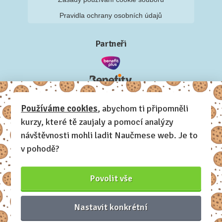
Pravidla ochrany osobních údajů
Partneři
Používáme cookies
, abychom ti připomněli
kurzy, které tě zaujaly a pomocí analýzy
návštěvnosti mohli ladit Naučmese web. Je to
v pohodě?
Povolit vše
Nastavit konkrétní
Naučmese, 2012-2026.
Sdílíme dovednosti, offline i online.