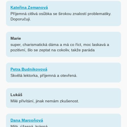
Kateřina Zemanová
Příjemná citlivá osůbka se širokou znalostí problematiky.
Doporučuji.
Marie
super, charismatická dáma a má co říct, moc laskavá a
pozitivní, šlo se zeptat na cokoliv, takže paráda
Petra Budnikovová
Skvělá lektorka, příjemná a otevřená.
Lukáš
Milé přivítání, jinak nemám zkušenost.
Dana Marcoňová
Milá, úžasná, krásná