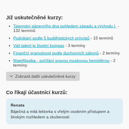
Již uskutečněné kurzy:
Tajemství pánevního dna pohledem západu a východu I.
-
132 termínů
Podnikání podle 5 buddhistických principů
- 15 termínů
Váš talent je životní kompas
- 3 termíny
Finanční gramotnost podle duchovních zákonů
- 2 termíny
MateMagika - počítání pravou mozkovou hemisférou
- 2
termíny
Zobrazit další uskutečněné kurzy
Co říkají účastníci kurzů:
Renata
Báječná a milá lektorka s vřelým osobním přístupem a
širokým rozhledem a zkušeností.