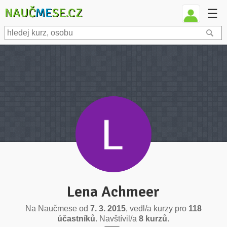
NAUČ
ME
SE.CZ
☰
Lena Achmeer
Na Naučmese od
7. 3. 2015
, vedl/a kurzy pro
118
účastníků
. Navštívil/a
8 kurzů
.