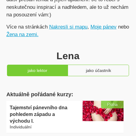
neskutečnou inspirací a nadhledem, ale to už nechám
na posouzení vám:)
Více na stránkách
Nakresli si mapu
,
Moje pánev
nebo
Žena na zemi.
Lena
jako lektor
jako účastník
Aktuálně pořádané kurzy:
Praha
Tajemství pánevního dna
pohledem západu a
východu I.
Individuální