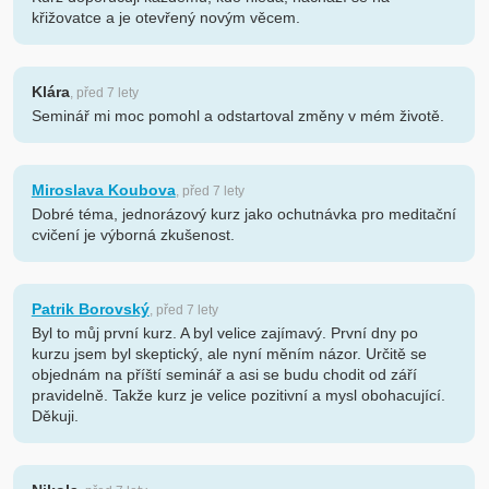
křižovatce a je otevřený novým věcem.
Klára
, před 7 lety
Seminář mi moc pomohl a odstartoval změny v mém životě.
Miroslava Koubova
, před 7 lety
Dobré téma, jednorázový kurz jako ochutnávka pro meditační
cvičení je výborná zkušenost.
Patrik Borovský
, před 7 lety
Byl to můj první kurz. A byl velice zajímavý. První dny po
kurzu jsem byl skeptický, ale nyní měním názor. Určitě se
objednám na příští seminář a asi se budu chodit od září
pravidelně. Takže kurz je velice pozitivní a mysl obohacující.
Děkuji.