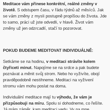
Meditace vám přinese konkrétní, reálné změny v
životě.
S odstupem času, v řádu týdnů až měsíců. Jak
se vám změny z mysli postupně propíšou do života. Jde
to samo, práci už jste odvedli, v hlavě. Život vám
změny už jen odzrcadlí, stačí to pozorovat.
POKUD BUDEME MEDITOVAT INDIVIDUÁLNĚ:
Setkáme se na hodinu,
v meditaci strávíte kolem
čtyřiceti minut.
Napojíme se na srdce a pak budete
poznávat a měnit svůj strom. Nebo ho vyživíte, obojí
pravděpodobně nestihneme. Meditaci na vyživení
stromu vám mohu poslat na doma.
Individuální meditace mají tu
výhodu, že vám je
přizpůsobuji na míru.
Spolu si dohodneme, co řešíte.
Já mám záměr, kam meditaci vedu. Vy na mne