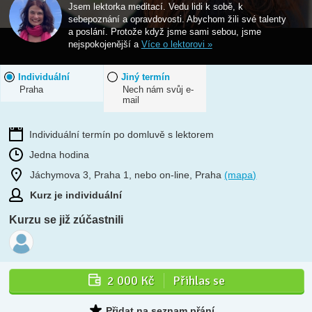
Jsem lektorka meditací. Vedu lidi k sobě, k
sebepoznání a opravdovosti. Abychom žili své talenty
a poslání. Protože když jsme sami sebou, jsme
nejspokojenější a
Více o lektorovi »
Individuální
Jiný termín
Praha
Nech nám svůj e-
mail
Individuální termín po domluvě s lektorem
Jedna hodina
Jáchymova 3, Praha 1, nebo on-line, Praha
(mapa)
Kurz je individuální
Kurzu se již zúčastnili
2 000 Kč
Přihlas se
Přidat na seznam přání