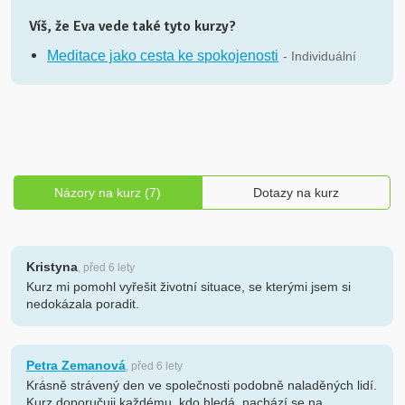
Víš, že Eva vede také tyto kurzy?
Meditace jako cesta ke spokojenosti
- Individuální
Názory na kurz (7)
Dotazy na kurz
Kristyna
, před 6 lety
Kurz mi pomohl vyřešit životní situace, se kterými jsem si
nedokázala poradit.
Petra Zemanová
, před 6 lety
Krásně strávený den ve společnosti podobně naladěných lidí.
Kurz doporučuji každému, kdo hledá, nachází se na