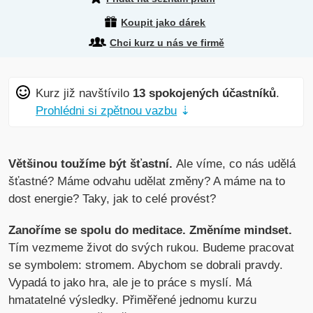
Koupit jako dárek
Chci kurz u nás ve firmě
Kurz již navštívilo
13 spokojených účastníků
.
Prohlédni si zpětnou vazbu
⇣
Většinou toužíme být šťastní.
Ale víme, co nás udělá
šťastné? Máme odvahu udělat změny? A máme na to
dost energie? Taky, jak to celé provést?
Zanoříme se spolu do meditace. Změníme mindset.
Tím vezmeme život do svých rukou. Budeme pracovat
se symbolem: stromem. Abychom se dobrali pravdy.
Vypadá to jako hra, ale je to práce s myslí. Má
hmatatelné výsledky. Přiměřené jednomu kurzu