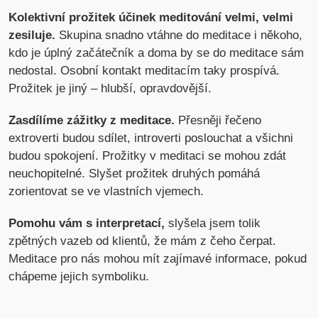
Kolektivní prožitek účinek meditování velmi, velmi
zesiluje.
Skupina snadno vtáhne do meditace i někoho,
kdo je úplný začátečník a doma by se do meditace sám
nedostal. Osobní kontakt meditacím taky prospívá.
Prožitek je jiný – hlubší, opravdovější.
Zasdílíme zážitky z meditace.
Přesněji řečeno
extroverti budou sdílet, introverti poslouchat a všichni
budou spokojení. Prožitky v meditaci se mohou zdát
neuchopitelné. Slyšet prožitek druhých pomáhá
zorientovat se ve vlastních vjemech.
Pomohu vám s interpretací,
slyšela jsem tolik
zpětných vazeb od klientů, že mám z čeho čerpat.
Meditace pro nás mohou mít zajímavé informace, pokud
chápeme jejich symboliku.