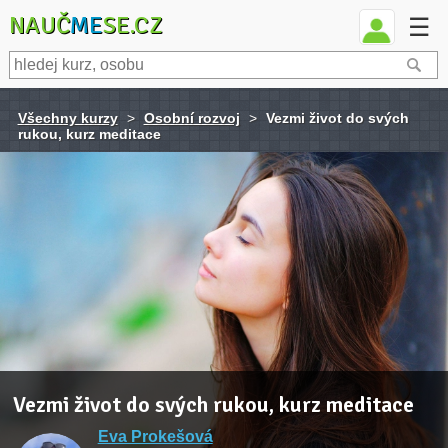
NAUČ
ME
SE.CZ
☰
Všechny kurzy
>
Osobní rozvoj
>
Vezmi život do svých
rukou, kurz meditace
Vezmi život do svých rukou, kurz meditace
Eva Prokešová