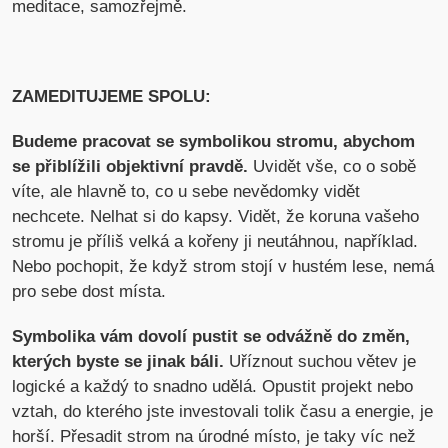
meditace, samozřejmě.
ZAMEDITUJEME SPOLU:
Budeme pracovat se symbolikou stromu, abychom
se přiblížili objektivní pravdě.
Uvidět vše, co o sobě
víte, ale hlavně to, co u sebe nevědomky vidět
nechcete. Nelhat si do kapsy. Vidět, že koruna vašeho
stromu je příliš velká a kořeny ji neutáhnou, například.
Nebo pochopit, že když strom stojí v hustém lese, nemá
pro sebe dost místa.
Symbolika vám dovolí pustit se odvážně do změn,
kterých byste se jinak báli.
Uříznout suchou větev je
logické a každý to snadno udělá. Opustit projekt nebo
vztah, do kterého jste investovali tolik času a energie, je
horší. Přesadit strom na úrodné místo, je taky víc než