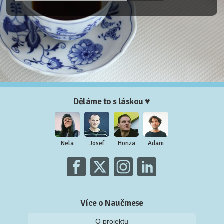
Děláme to s láskou ♥
Nela
Josef
Honza
Adam
Více o Naučmese
O projektu