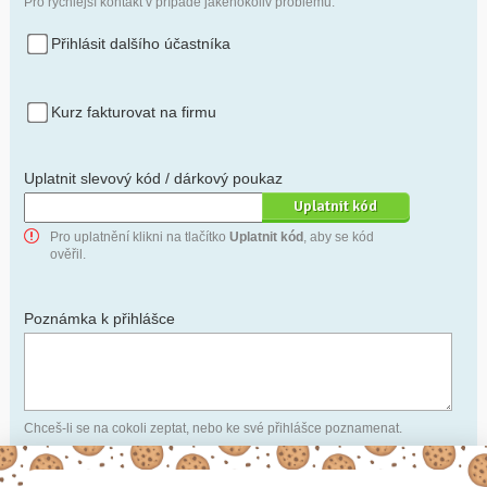
Pro rychlejší kontakt v případě jakéhokoliv problému.
Přihlásit dalšího účastníka
Kurz fakturovat na firmu
Uplatnit slevový kód / dárkový poukaz
Pro uplatnění klikni na tlačítko
Uplatnit kód
, aby se kód
ověřil.
Poznámka k přihlášce
Chceš-li se na cokoli zeptat, nebo ke své přihlášce poznamenat.
Anonymní profil
– odesláním přihlášky se automaticky
vytvoří tvůj profil na Naučmese. Zatrhni tuto volbu a profil