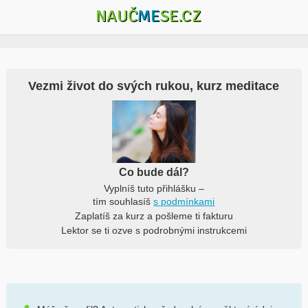
NAUČ
ME
SE.CZ
Vezmi život do svých rukou, kurz meditace
Co bude dál?
Vyplníš tuto přihlášku –
tím souhlasíš
s podmínkami
Zaplatíš za kurz a pošleme ti fakturu
Lektor se ti ozve s podrobnými instrukcemi