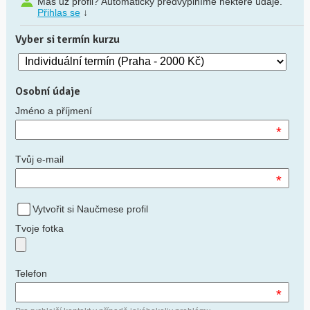
Máš už profil? Automaticky předvyplníme některé údaje.
Přihlas se
↓
Vyber si termín kurzu
Osobní údaje
Jméno a příjmení
*
Tvůj e-mail
*
Vytvořit si Naučmese profil
Tvoje fotka
Telefon
*