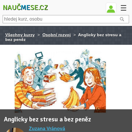
NAUČ
ME
SE.CZ
☰
Všechny kurzy
>
Osobní rozvoj
>
Anglicky bez stresu a
bez peněz
Anglicky bez stresu a bez peněz
Zuzana Vránová