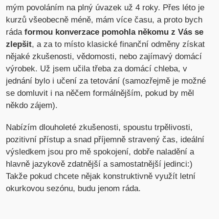
mým povoláním na plný úvazek už 4 roky. Přes léto je
kurzů všeobecně méně, mám více času, a proto bych
ráda
formou konverzace pomohla někomu z Vás se
zlepšit
, a za to místo klasické finanční odměny získat
nějaké zkušenosti, vědomosti, nebo zajímavý domácí
výrobek. Už jsem učila třeba za domácí chleba, v
jednání bylo i učení za tetování (samozřejmě je možné
se domluvit i na něčem formálnějším, pokud by měl
někdo zájem).
Nabízím dlouholeté zkušenosti, spoustu trpělivosti,
pozitivní přístup a snad příjemně stravený čas, ideální
výsledkem jsou pro mě spokojení, dobře naladění a
hlavně jazykově zdatnější a samostatnější jedinci:)
Takže pokud chcete nějak konstruktivně využít letní
okurkovou sezónu, budu jenom ráda.