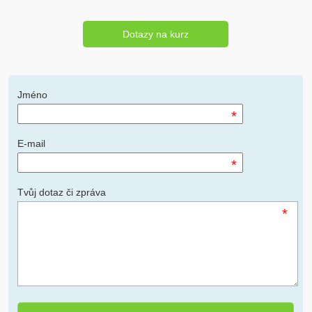
Dotazy na kurz
Jméno
*
E-mail
*
Tvůj dotaz či zpráva
*