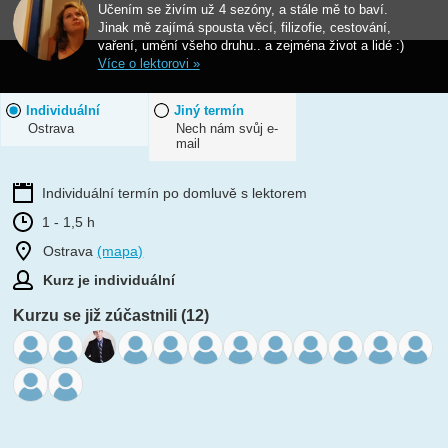
Učením se živím už 4 sezóny, a stále mě to baví.
Jinak mě zajímá spousta věcí, filizofie, cestování,
vaření, umění všeho druhu.. a zejména život a lidé :)
Více o lektorovi »
Individuální
Jiný termín
Ostrava
Nech nám svůj e-
mail
Individuální termín po domluvě s lektorem
1 - 1,5 h
Ostrava
(mapa)
Kurz je individuální
Kurzu se již zúčastnili (12)