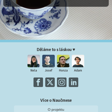
Děláme to s láskou ♥
Nela
Josef
Honza
Adam
Více o Naučmese
O projektu