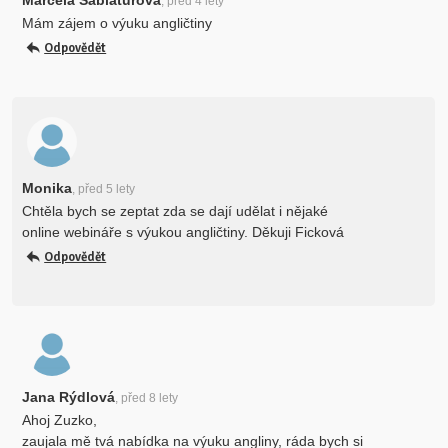
Marcela Šablaturová
, před 4 lety
Mám zájem o výuku angličtiny
Odpovědět
Monika
, před 5 lety
Chtěla bych se zeptat zda se dají udělat i nějaké
online webináře s výukou angličtiny. Děkuji Ficková
Odpovědět
Jana Rýdlová
, před 8 lety
Ahoj Zuzko,
zaujala mě tvá nabídka na výuku angliny, ráda bych si