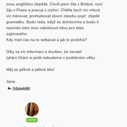
svou angličtinu zlepšila. Chvíli jsem žila v Británii, nyní
žiju v Praze a pracuji s cizinci. Chtěla bych víc mluvit,
víc trénovat, prohlubovat slovní zásobu popř. zlepšit
gramatiku. Budu ráda, když se domluvíme a budu ti
namísto toho moc nabídnout něco pro tebe
zajímavého.
Kdy máš čas na to setkávat a jak to probíhá?
Díky za víc informací a doufám, že nevadí
tykání,říkám si jestli nebudeme v podobném věku.
Měj se pěkně a pěkné léto!
Jana
Odpovědět
Lektor