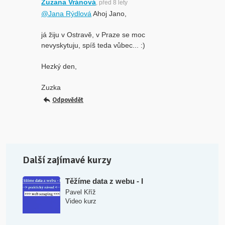
Zuzana Vránová
, před 8 lety
@Jana Rýdlová
Ahoj Jano,
já žiju v Ostravě, v Praze se moc
nevyskytuju, spíš teda vůbec... :)
Hezký den,
Zuzka
Odpovědět
Další zajímavé kurzy
Těžíme data z webu - I
Pavel Kříž
Video kurz