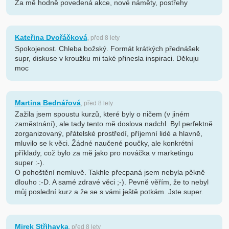
Za mě hodně povedená akce, nové náměty, postřehy
Kateřina Dvořáčková
, před 8 lety
Spokojenost. Chleba božský. Formát krátkých přednášek
supr, diskuse v kroužku mi také přinesla inspiraci. Děkuju
moc
Martina Bednářová
, před 8 lety
Zažila jsem spoustu kurzů, které byly o ničem (v jiném
zaměstnání), ale tady tento mě doslova nadchl. Byl perfektně
zorganizovaný, přátelské prostředí, příjemní lidé a hlavně,
mluvilo se k věci. Žádné naučené poučky, ale konkrétní
příklady, což bylo za mě jako pro nováčka v marketingu
super :-).
O pohoštění nemluvě. Takhle přecpaná jsem nebyla pěkně
dlouho :-D. A samé zdravé věci ;-). Pevně věřím, že to nebyl
můj poslední kurz a že se s vámi ještě potkám. Jste super.
Mirek Střihavka
, před 8 lety