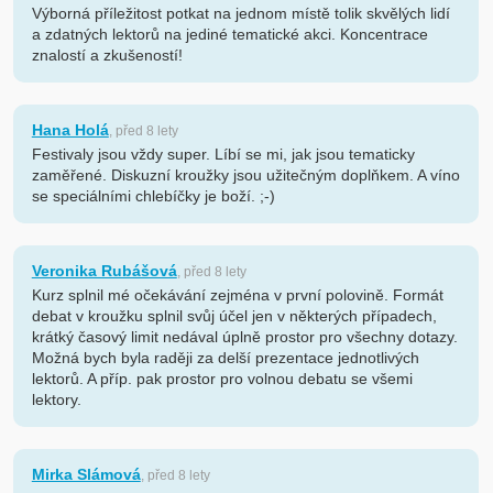
Výborná příležitost potkat na jednom místě tolik skvělých lidí
a zdatných lektorů na jediné tematické akci. Koncentrace
znalostí a zkušeností!
Hana Holá
, před 8 lety
Festivaly jsou vždy super. Líbí se mi, jak jsou tematicky
zaměřené. Diskuzní kroužky jsou užitečným doplňkem. A víno
se speciálními chlebíčky je boží. ;-)
Veronika Rubášová
, před 8 lety
Kurz splnil mé očekávání zejména v první polovině. Formát
debat v kroužku splnil svůj účel jen v některých případech,
krátký časový limit nedával úplně prostor pro všechny dotazy.
Možná bych byla raději za delší prezentace jednotlivých
lektorů. A příp. pak prostor pro volnou debatu se všemi
lektory.
Mirka Slámová
, před 8 lety