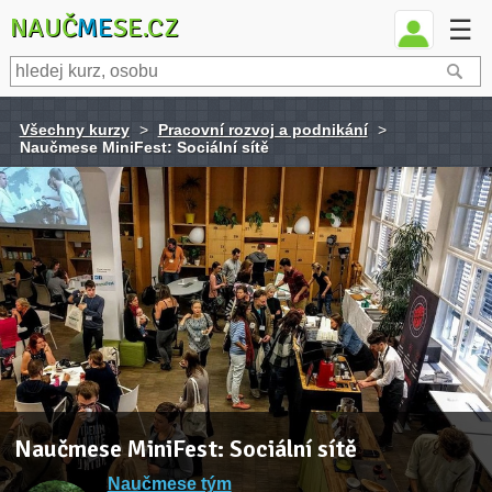
NAUČ
ME
SE.CZ
☰
Všechny kurzy
>
Pracovní rozvoj a podnikání
>
Naučmese MiniFest: Sociální sítě
Naučmese MiniFest: Sociální sítě
Naučmese tým