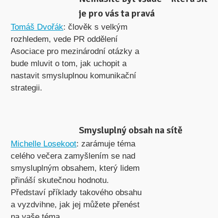
je pro vás ta pravá
Tomáš Dvořák
: člověk s velkým
rozhledem, vede PR oddělení
Asociace pro mezinárodní otázky a
bude mluvit o tom, jak uchopit a
nastavit smysluplnou komunikační
strategii.
Smysluplný obsah na sítě
Michelle Losekoot
: zarámuje téma
celého večera zamyšlením se nad
smysluplným obsahem, který lidem
přináší skutečnou hodnotu.
Představí příklady takového obsahu
a vyzdvihne, jak jej můžete přenést
na vaše téma.