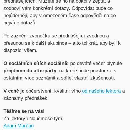
přednášejících. Můžete se ho na cokoliv zeptat a
zodpoví vám konkrétní dotazy. Odpovídat bude co
nejúderněji, aby v omezeném čase odpověděl na co
nejvíce dotazů.
Po zaznění zvonečku se přednášející zvednou a
přesunou se k další skupince – a to tolikrát, aby byli k
dispozici všem.
O sociálních sítích sociálně:
po deváté večer plynule
přejdeme do afterpárty
, na které bude prostor se s
ostatními více seznámit a sdílet vlastní zkušenosti.
V ceně je
občerstvení, kvalitní víno
od našeho lektora
a
záznamy přednášek.
Těšíme se na vás!
Za lektory i Naučmese tým,
Adam Marčan