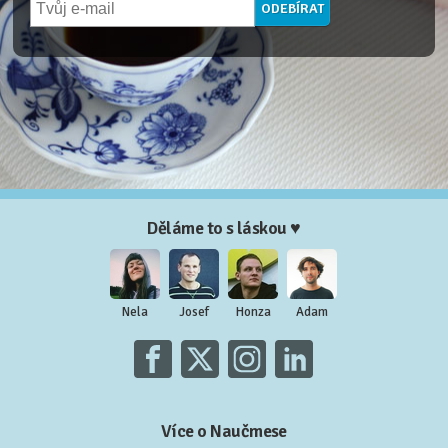
Děláme to s láskou ♥
Nela
Josef
Honza
Adam
Více o Naučmese