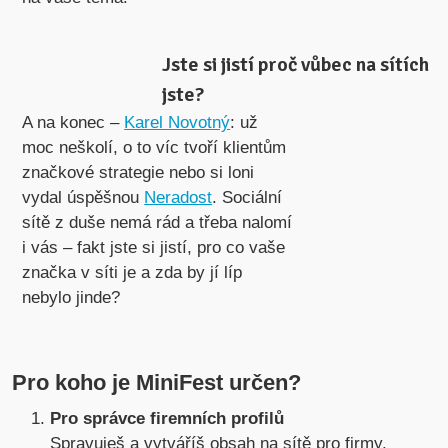
Jste si jistí proč vůbec na sítích
jste?
A na konec –
Karel Novotný
: už
moc neškolí, o to víc tvoří klientům
značkové strategie nebo si loni
vydal úspěšnou
Neradost
. Sociální
sítě z duše nemá rád a třeba nalomí
i vás – fakt jste si jistí, pro co vaše
značka v síti je a zda by jí líp
nebylo jinde?
Pro koho je MiniFest určen?
Pro správce firemních profilů
Spravuješ a vytváříš obsah na sítě pro firmy.