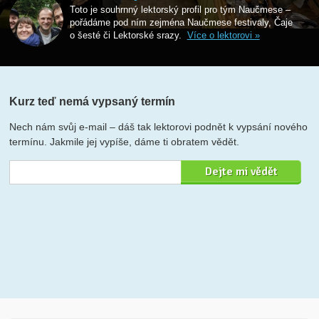
Toto je souhrnný lektorský profil pro tým Naučmese –
pořádáme pod ním zejména Naučmese festivaly, Čaje
o šesté či Lektorské srazy.
Více o lektorovi »
Kurz teď nemá vypsaný termín
Nech nám svůj e-mail – dáš tak lektorovi podnět k vypsání nového
termínu. Jakmile jej vypíše, dáme ti obratem vědět.