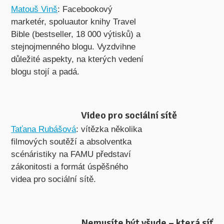
Matouš Vinš
: Facebookový
marketér, spoluautor knihy Travel
Bible (bestseller, 18 000 výtisků) a
stejnojmenného blogu. Vyzdvihne
důležité aspekty, na kterých vedení
blogu stojí a padá.
Video pro sociální sítě
Taťana Rubášová
: vítězka několika
filmových soutěží a absolventka
scénáristiky na FAMU představí
zákonitosti a formát úspěšného
videa pro sociální sítě.
Nemusíte být všude – která síť