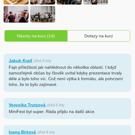
Názory na kurz (14)
Dotazy na kurz
Jakub Kraif
, před 8 lety
Fajn příležitost jak nahlédnout do několika oblastí. I když
samozřejmě občas by člověk uvítal kdyby prezentace trvaly
déle a bylo toho víc. Což není výtka k formátu, ale potvrzení
toho, že to bylo zajímavé.
Veronika Trutzová
, před 8 lety
MiniFest byl super. Ráda přijdu na další akce.
Ivana Birtová
, před 8 lety