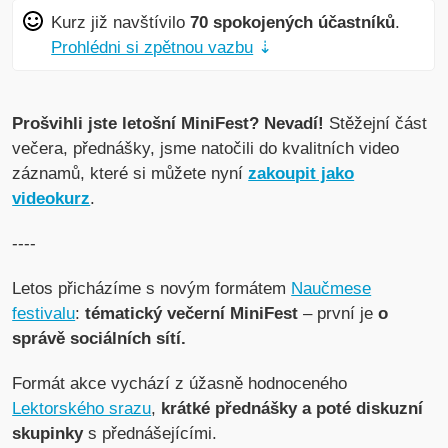
Kurz již navštívilo
70 spokojených účastníků
.
Prohlédni si zpětnou vazbu
⇣
Prošvihli jste letošní MiniFest? Nevadí!
Stěžejní část
večera, přednášky, jsme natočili do kvalitních video
záznamů, které si můžete nyní
zakoupit jako
videokurz
.
----
Letos přicházíme s novým formátem
Naučmese
festivalu
:
tématický večerní MiniFest
– první je
o
správě sociálních sítí.
Formát akce vychází z úžasně hodnoceného
Lektorského srazu
,
krátké přednášky a poté diskuzní
skupinky
s přednášejícími.