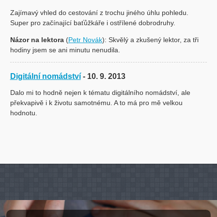
Zajímavý vhled do cestování z trochu jiného úhlu pohledu.
Super pro začínající baťůžkáře i ostřílené dobrodruhy.
Názor na lektora
(
Petr Novák
): Skvělý a zkušený lektor, za tři
hodiny jsem se ani minutu nenudila.
Digitální nomádství
- 10. 9. 2013
Dalo mi to hodně nejen k tématu digitálního nomádství, ale
překvapivě i k životu samotnému. A to má pro mě velkou
hodnotu.