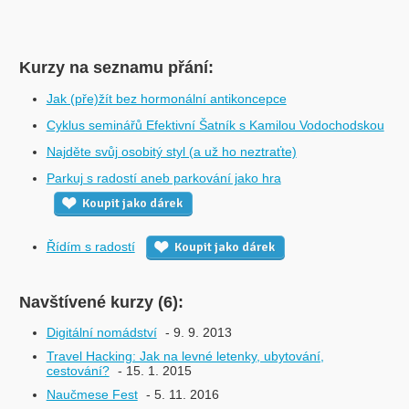
Kurzy na seznamu přání:
Jak (pře)žít bez hormonální antikoncepce
Cyklus seminářů Efektivní Šatník s Kamilou Vodochodskou
Najděte svůj osobitý styl (a už ho neztraťte)
Parkuj s radostí aneb parkování jako hra
Koupit jako dárek
Řídím s radostí
Koupit jako dárek
Navštívené kurzy (6):
Digitální nomádství
- 9. 9. 2013
Travel Hacking: Jak na levné letenky, ubytování,
cestování?
- 15. 1. 2015
Naučmese Fest
- 5. 11. 2016