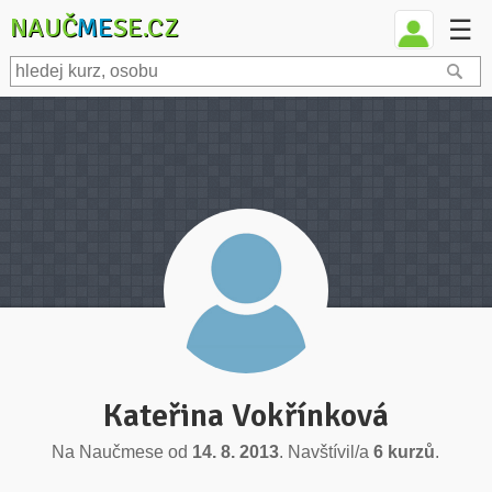
NAUČ
ME
SE.CZ
☰
Kateřina Vokřínková
Na Naučmese od
14. 8. 2013
. Navštívil/a
6 kurzů
.