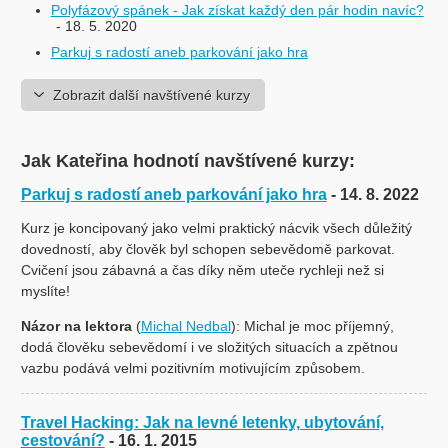
Polyfázový spánek - Jak získat každý den pár hodin navíc?
- 18. 5. 2020
Parkuj s radostí aneb parkování jako hra
Zobrazit další navštívené kurzy
Jak Kateřina hodnotí navštívené kurzy:
Parkuj s radostí aneb parkování jako hra
- 14. 8. 2022
Kurz je koncipovaný jako velmi praktický nácvik všech důležitý
dovedností, aby člověk byl schopen sebevědomě parkovat.
Cvičení jsou zábavná a čas díky něm uteče rychleji než si
myslíte!
Názor na lektora
(
Michal Nedbal
): Michal je moc příjemný,
dodá člověku sebevědomí i ve složitých situacích a zpětnou
vazbu podává velmi pozitivním motivujícím způsobem.
Travel Hacking: Jak na levné letenky, ubytování,
cestování?
- 16. 1. 2015