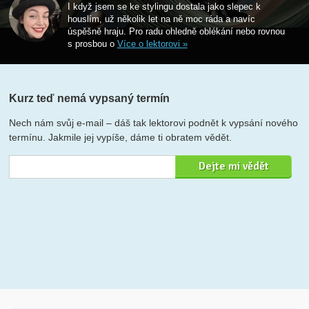
I když jsem se ke stylingu dostala jako slepec k
houslím, už několik let na ně moc ráda a navíc
úspěšně hraju. Pro radu ohledně oblékání nebo rovnou
s prosbou o
Více o lektorovi »
Kurz teď nemá vypsaný termín
Nech nám svůj e-mail – dáš tak lektorovi podnět k vypsání nového
termínu. Jakmile jej vypíše, dáme ti obratem vědět.