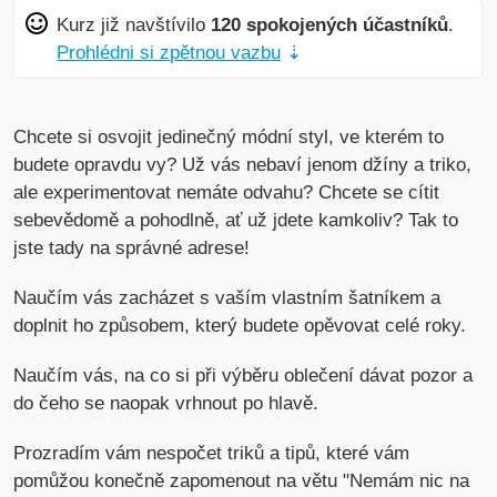
Kurz již navštívilo
120 spokojených účastníků
.
Prohlédni si zpětnou vazbu
⇣
Chcete si osvojit jedinečný módní styl, ve kterém to
budete opravdu vy? Už vás nebaví jenom džíny a triko,
ale experimentovat nemáte odvahu? Chcete se cítit
sebevědomě a pohodlně, ať už jdete kamkoliv? Tak to
jste tady na správné adrese!
Naučím vás zacházet s vaším vlastním šatníkem a
doplnit ho způsobem, který budete opěvovat celé roky.
Naučím vás, na co si při výběru oblečení dávat pozor a
do čeho se naopak vrhnout po hlavě.
Prozradím vám nespočet triků a tipů, které vám
pomůžou konečně zapomenout na větu "Nemám nic na