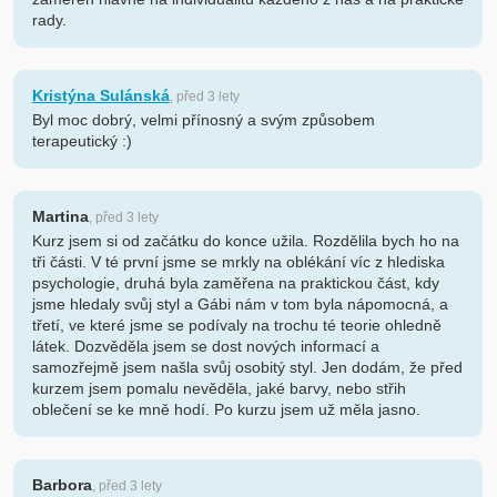
rady.
Kristýna Sulánská
, před 3 lety
Byl moc dobrý, velmi přínosný a svým způsobem
terapeutický :)
Martina
, před 3 lety
Kurz jsem si od začátku do konce užila. Rozdělila bych ho na
tři části. V té první jsme se mrkly na oblékání víc z hlediska
psychologie, druhá byla zaměřena na praktickou část, kdy
jsme hledaly svůj styl a Gábi nám v tom byla nápomocná, a
třetí, ve které jsme se podívaly na trochu té teorie ohledně
látek. Dozvěděla jsem se dost nových informací a
samozřejmě jsem našla svůj osobitý styl. Jen dodám, že před
kurzem jsem pomalu nevěděla, jaké barvy, nebo střih
oblečení se ke mně hodí. Po kurzu jsem už měla jasno.
Barbora
, před 3 lety