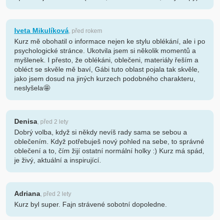
Iveta Mikulíková
, před rokem
Kurz mě obohatil o informace nejen ke stylu oblékání, ale i po
psychologické stránce. Ukotvila jsem si několik momentů a
myšlenek. I přesto, že oblékáni, oblečeni, materiály řeším a
obléct se skvěle mě baví, Gábi tuto oblast pojala tak skvěle,
jako jsem dosud na jiných kurzech podobného charakteru,
neslyšela🤩
Denisa
, před 2 lety
Dobrý volba, když si někdy nevíš rady sama se sebou a
oblečením. Když potřebuješ nový pohled na sebe, to správné
oblečení a to, čím žijí ostatní normální holky :) Kurz má spád,
je živý, aktuální a inspirující.
Adriana
, před 2 lety
Kurz byl super. Fajn strávené sobotní dopoledne.