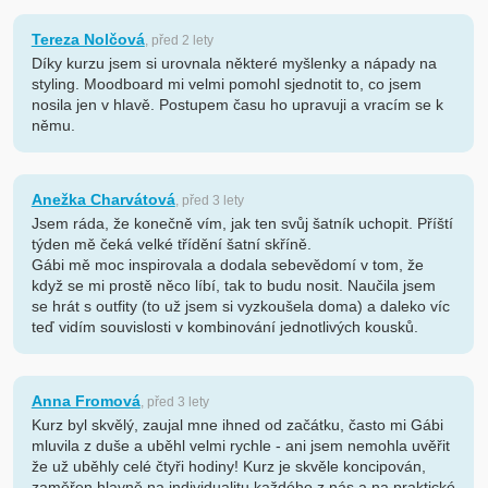
Tereza Nolčová
, před 2 lety
Díky kurzu jsem si urovnala některé myšlenky a nápady na
styling. Moodboard mi velmi pomohl sjednotit to, co jsem
nosila jen v hlavě. Postupem času ho upravuji a vracím se k
němu.
Anežka Charvátová
, před 3 lety
Jsem ráda, že konečně vím, jak ten svůj šatník uchopit. Příští
týden mě čeká velké třídění šatní skříně.
Gábi mě moc inspirovala a dodala sebevědomí v tom, že
když se mi prostě něco líbí, tak to budu nosit. Naučila jsem
se hrát s outfity (to už jsem si vyzkoušela doma) a daleko víc
teď vidím souvislosti v kombinování jednotlivých kousků.
Anna Fromová
, před 3 lety
Kurz byl skvělý, zaujal mne ihned od začátku, často mi Gábi
mluvila z duše a uběhl velmi rychle - ani jsem nemohla uvěřit
že už uběhly celé čtyři hodiny! Kurz je skvěle koncipován,
zaměřen hlavně na individualitu každého z nás a na praktické