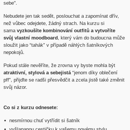
sebe".
Nebudete jen tak sedět, poslouchat a zapomínat dřív,
než vůbec odejdete, žádný strach. Na kurzu si
sama
vyzkoušíte kombinování outfitů a vytvoříte
svůj vlastní moodboard
, který vám do budoucna může
sloužit jako “tahák” v případě náhlých šatníkových
nepokojů.
Pokud stále nevěříte, že zrovna vy byste mohla být
atraktivní, stylová a sebejistá
“jenom díky oblečení
pff”, přijďte se radši přesvědčit a zcela jistě také změnit
svůj názor.
Co si z kurzu odnesete:
nesmírnou chuť vytřídit si šatník
vyšlapanou cestičku k vašemu novému stylu