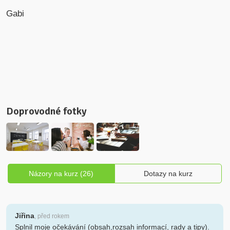
Gabi
Doprovodné fotky
Názory na kurz (26)
Dotazy na kurz
Jiřina
, před rokem
Splnil moje očekávání (obsah,rozsah informací, rady a tipy).