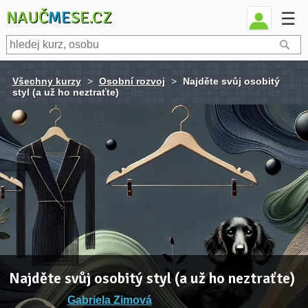
NAUČ
ME
SE.CZ
☰
Všechny kurzy
>
Osobní rozvoj
>
Najděte svůj osobitý
styl (a už ho neztraťte)
Najděte svůj osobitý styl (a už ho neztraťte)
Gabriela Zimová